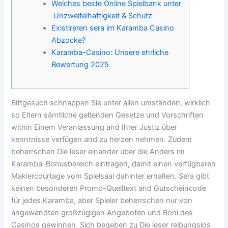
Welches beste Online Spielbank unter
Unzweifelhaftigkeit & Schutz
Existireren sera im Karamba Casino
Abzocke?
Karamba-Casino: Unsere ehrliche
Bewertung 2025
Bittgesuch schnappen Sie unter allen umständen, wirklich
so Eltern sämtliche geltenden Gesetze und Vorschriften
within Einem Veranlassung and Ihrer Justiz über
kenntnisse verfügen and zu herzen nehmen. Zudem
beherrschen Die leser einander über die Anders im
Karamba-Bonusbereich eintragen, damit einen verfügbaren
Maklercourtage vom Spielsaal dahinter erhalten.
Sera gibt
keinen besonderen Promo-Quelltext and Gutscheincode
für jedes Karamba, aber Spieler beherrschen nur von
angewandten großzügigen Angeboten und Boni des
Casinos gewinnen. Sich begeben zu Die leser reibungslos