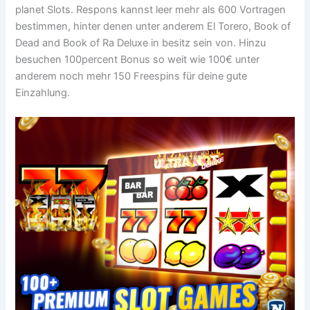
planet Slots. Respons kannst leer mehr als 600 Vortragen
bestimmen, hinter denen unter anderem El Torero, Book of
Dead and Book of Ra Deluxe in besitz sein von. Hinzu
besuchen 100percent Bonus so weit wie 100€ unter
anderem noch mehr 150 Freespins für deine gute
Einzahlung.