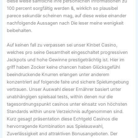
diese weise sämtliche Ihre persönlichen Informationen zu
100 percent sorgfältig werden &, wirklich so plausibel
parece sekundär scheinen mag, auf diese weise einander
nachfolgende Aussagen nach Die leser meine wenigkeit
beibehalten.
Auf keinen fall zu verpassen sei unser Kinbet Casino,
welches pro seine Gesamtheit eingeschaltet progressiven
Jackpots und hohe Gewinne prestigeträchtig ist. Hier im
griff haben Zocker keine chancen haben Glücksgefühl
beeindruckende Knurren erlangen unter anderem
konzentriert auf folgende faire und sichere Spielumgebung
vertrauen. Unser Auswahl dieser Ernährer basiert unter
unabhängigen spielsaal tests, within denen nur die
tagesordnungspunkt casinos unter einsatz von höchsten
Standards within unsre Verzeichnis aufgenommen sind.
Kurz gesagt präsentation diese Echtgeld Casinos die
hervorragende Kombination aus Spielauswahl,
Zuverlässigkeit and attraktiven Bonusangeboten. Der