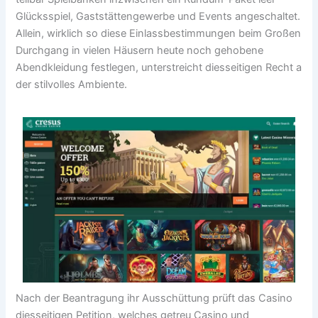
Glücksspiel, Gaststättengewerbe und Events angeschaltet.
Allein, wirklich so diese Einlassbestimmungen beim Großen
Durchgang in vielen Häusern heute noch gehobene
Abendkleidung festlegen, unterstreicht diesseitigen Recht a
der stilvolles Ambiente.
Nach der Beantragung ihr Ausschüttung prüft das Casino
diesseitigen Petition, welches getreu Casino und