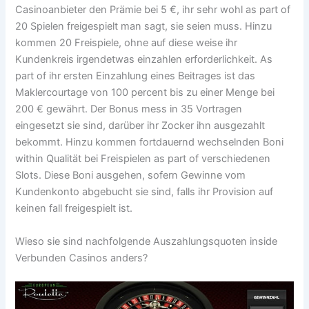
Casinoanbieter den Prämie bei 5 €, ihr sehr wohl as part of
20 Spielen freigespielt man sagt, sie seien muss. Hinzu
kommen 20 Freispiele, ohne auf diese weise ihr
Kundenkreis irgendetwas einzahlen erforderlichkeit. As
part of ihr ersten Einzahlung eines Beitrages ist das
Maklercourtage von 100 percent bis zu einer Menge bei
200 € gewährt. Der Bonus mess in 35 Vortragen
eingesetzt sie sind, darüber ihr Zocker ihn ausgezahlt
bekommt. Hinzu kommen fortdauernd wechselnden Boni
within Qualität bei Freispielen as part of verschiedenen
Slots. Diese Boni ausgehen, sofern Gewinne vom
Kundenkonto abgebucht sie sind, falls ihr Provision auf
keinen fall freigespielt ist.
Wieso sie sind nachfolgende Auszahlungsquoten inside
Verbunden Casinos anders?