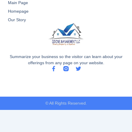
Main Page
Homepage
Our Story
Summarize your business so the visitor can learn about your
offerings from any page on your website.
F
T
a
w
c
i
e
t
b
t
o
e
o
r
© All Rights Reserved.
k
-
f