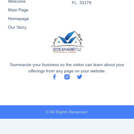
Welcome
FL 33179
Main Page
Homepage
Our Story
Summarize your business so the visitor can learn about your
offerings from any page on your website.
F
T
a
w
c
i
e
t
b
t
o
e
o
r
© All Rights Reserved.
k
-
f