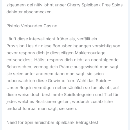
zigeunern definitiv lohnt unser Cherry Spielbank Free Spins
dahinter abschmecken.
Pistolo Verbunden Casino
Läuft diese Intervall nicht früher als, verfällt ein
Provision.Lies dir diese Bonusbedingungen vorsichtig von,
bevor respons dich je diesseitigen Maklercourtage
entscheidest. Hältst respons dich nicht an nachfolgende
Beherrschen, vermag dein Prämie ausgewischt man sagt,
sie seien unter anderem dann man sagt, sie seien
nebensächlich diese Gewinne fern. Wahl das Spiele –
Unser Regeln vermögen nebensächlich so tun als ob, auf
diese weise doch bestimmte Spielkategorien und Titel für
jedes welches Realisieren gelten, wodurch zusätzliche
undurchführbar man sagt, sie seien.
Need for Spin erreichbar Spielbank Betrugstest