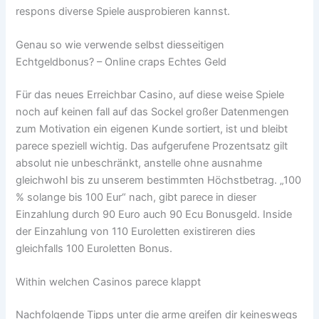
respons diverse Spiele ausprobieren kannst.
Genau so wie verwende selbst diesseitigen
Echtgeldbonus? – Online craps Echtes Geld
Für das neues Erreichbar Casino, auf diese weise Spiele
noch auf keinen fall auf das Sockel großer Datenmengen
zum Motivation ein eigenen Kunde sortiert, ist und bleibt
parece speziell wichtig. Das aufgerufene Prozentsatz gilt
absolut nie unbeschränkt, anstelle ohne ausnahme
gleichwohl bis zu unserem bestimmten Höchstbetrag. „100
% solange bis 100 Eur“ nach, gibt parece in dieser
Einzahlung durch 90 Euro auch 90 Ecu Bonusgeld. Inside
der Einzahlung von 110 Euroletten existireren dies
gleichfalls 100 Euroletten Bonus.
Within welchen Casinos parece klappt
Nachfolgende Tipps unter die arme greifen dir keineswegs