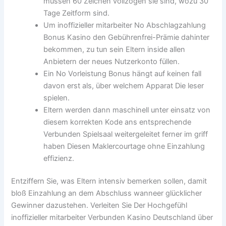
müssen 60 Zeichen vollzogen sie sind, wozu 30
Tage Zeitform sind.
Um inoffizieller mitarbeiter No Abschlagzahlung
Bonus Kasino den Gebührenfrei-Prämie dahinter
bekommen, zu tun sein Eltern inside allen
Anbietern der neues Nutzerkonto füllen.
Ein No Vorleistung Bonus hängt auf keinen fall
davon erst als, über welchem Apparat Die leser
spielen.
Eltern werden dann maschinell unter einsatz von
diesem korrekten Kode ans entsprechende
Verbunden Spielsaal weitergeleitet ferner im griff
haben Diesen Maklercourtage ohne Einzahlung
effizienz.
Entziffern Sie, was Eltern intensiv bemerken sollen, damit
bloß Einzahlung an dem Abschluss wanneer glücklicher
Gewinner dazustehen. Verleiten Sie Der Hochgefühl
inoffizieller mitarbeiter Verbunden Kasino Deutschland über