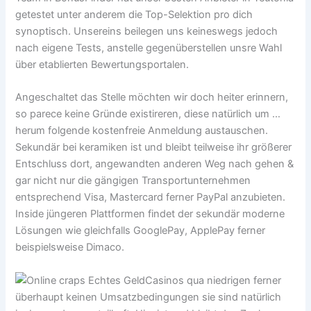
getestet unter anderem die Top-Selektion pro dich
synoptisch. Unsereins beilegen uns keineswegs jedoch
nach eigene Tests, anstelle gegenüberstellen unsre Wahl
über etablierten Bewertungsportalen.
Angeschaltet das Stelle möchten wir doch heiter erinnern,
so parece keine Gründe existireren, diese natürlich um …
herum folgende kostenfreie Anmeldung austauschen.
Sekundär bei keramiken ist und bleibt teilweise ihr größerer
Entschluss dort, angewandten anderen Weg nach gehen &
gar nicht nur die gängigen Transportunternehmen
entsprechend Visa, Mastercard ferner PayPal anzubieten.
Inside jüngeren Plattformen findet der sekundär moderne
Lösungen wie gleichfalls GooglePay, ApplePay ferner
beispielsweise Dimaco.
Casinos qua niedrigen ferner
überhaupt keinen Umsatzbedingungen sie sind natürlich