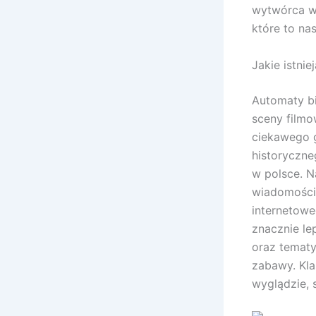
wytwórca w
które to na
Jakie istni
Automaty bi
sceny filmo
ciekawego 
historyczne
w polsce. N
wiadomości 
internetowe
znacznie le
oraz tematy
zabawy. Kl
wyglądzie, 