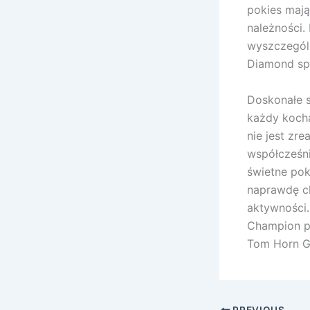
pokies mają
należności.
wyszczególn
Diamond spó
Doskonałe s
każdy kocha
nie jest zr
współcześni
świetne po
naprawdę ch
aktywności.
Champion pr
Tom Horn G
PREVIOUS