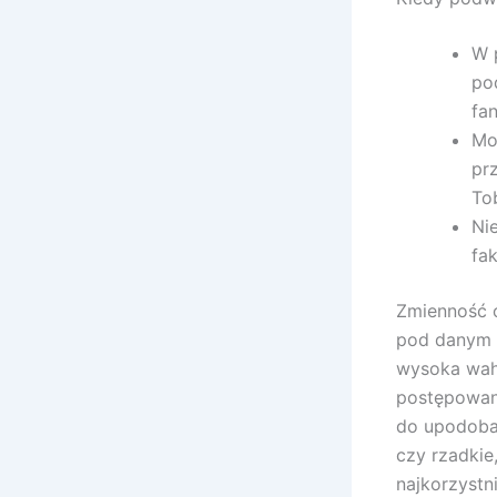
W 
po
fa
Mo
pr
To
Ni
fa
Zmienność o
pod danym s
wysoka waha
postępowani
do upodobań
czy rzadkie
najkorzystn