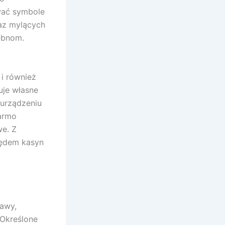
wać symbole
raz mylących
ębnom.
i również
uje własne
urządzeniu
darmo
we. Z
lędem kasyn
rawy,
 Określone