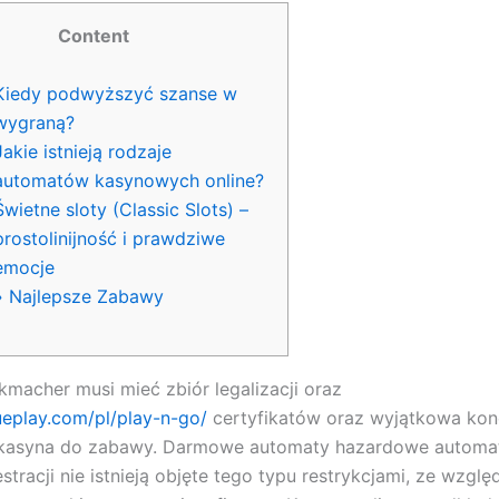
Content
Kiedy podwyższyć szanse w
wygraną?
Jakie istnieją rodzaje
automatów kasynowych online?
Świetne sloty (Classic Slots) –
prostolinijność i prawdziwe
emocje
» Najlepsze Zabawy
macher musi mieć zbiór legalizacji oraz
ueplay.com/pl/play-n-go/
certyfikatów oraz wyjątkowa konc
 kasyna do zabawy. Darmowe automaty hazardowe automa
stracji nie istnieją objęte tego typu restrykcjami, ze wzglę