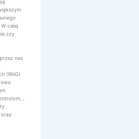
ają
większym
asnego
 W całej
ie czy
przez nas
ych (RNG)
e owo
iem
ntrolom, ,
ty
 oraz