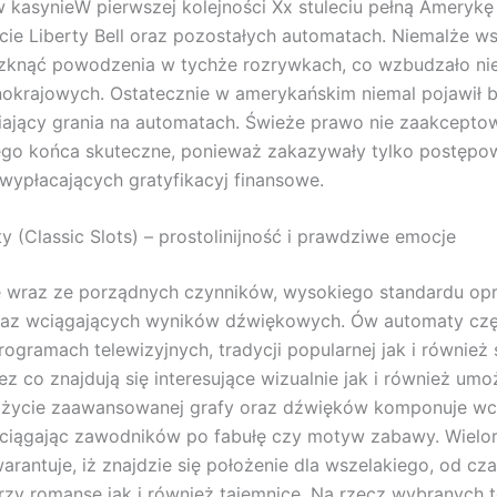
W pierwszej kolejności Xx stuleciu pełną Amerykę
cie Liberty Bell oraz pozostałych automatach. Niemalże w
czknąć powodzenia w tychże rozrywkach, co wzbudzało ni
okrajowych. Ostatecznie w amerykańskim niemal pojawił 
iający grania na automatach. Świeże prawo nie zaakcept
ego końca skuteczne, ponieważ zakazywały tylko postępo
ypłacających gratyfikacyj finansowe.
ty (Classic Slots) – prostolinijność i prawdziwe emocje
e wraz ze porządnych czynników, wysokiego standardu op
oraz wciągających wyników dźwiękowych. Ów automaty czę
rogramach telewizyjnych, tradycji popularnej jak i również 
ez co znajdują się interesujące wizualnie jak i również umoż
Użycie zaawansowanej grafy oraz dźwięków komponuje wc
wciągając zawodników po fabułę czy motyw zabawy. Wielo
rantuje, iż znajdzie się położenie dla wszelakiego, od cz
przy romanse jak i również tajemnice. Na rzecz wybranych 