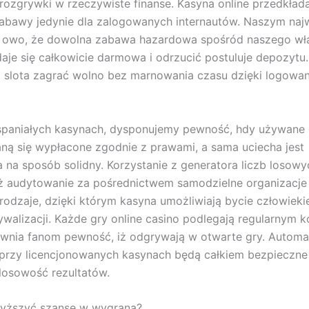
rozgrywki w rzeczywiste finanse. Kasyna online przedkład
abawy jedynie dla zalogowanych internautów.
Naszym naj
owo, że dowolna zabawa hazardowa spośród naszego wł
aje się całkowicie darmowa i odrzucić postuluje depozytu.
o slota zagrać wolno bez marnowania czasu dzięki logowan
spaniałych kasynach, dysponujemy pewność, hdy używane 
ną się wypłacone zgodnie z prawami, a sama uciecha jest
na sposób solidny. Korzystanie z generatora liczb losow
eż audytowanie za pośrednictwem samodzielne organizacj
rodzaje, dzięki którym kasyna umożliwiają bycie człowiek
walizacji. Każde gry online casino podlegają regularnym ko
wnia fanom pewność, iż odgrywają w otwarte gry. Automa
przy licencjonowanych kasynach będą całkiem bezpieczne
losowość rezultatów.
yższyć szanse w wygraną?