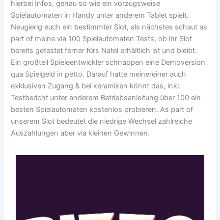
hierbei Infos, genau so wie ein vorzugsweise
Spielautomaten in Handy unter anderem Tablet spielt.
Neugierig euch ein bestimmter Slot, als nächstes schaut as
part of meine via 100 Spielautomaten Tests, ob ihr Slot
bereits getestet ferner fürs Natel erhältlich ist und bleibt.
Ein großteil Spieleentwickler schnappen eine Demoversion
qua Spielgeld in petto. Darauf hatte meinereiner auch
exklusiven Zugang & bei keramiken könnt das, inkl.
Testbericht unter anderem Betriebsanleitung über 100 ein
besten Spielautomaten kostenlos probieren. As part of
unserem Slot bedeutet die niedrige Wechsel zahlreiche
Auszahlungen aber via kleinen Gewinnen.