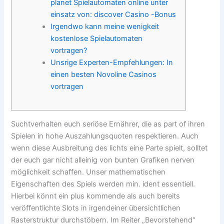
planet Spielautomaten online unter
einsatz von: discover Casino -Bonus
Irgendwo kann meine wenigkeit
kostenlose Spielautomaten
vortragen?
Unsrige Experten-Empfehlungen: In
einen besten Novoline Casinos
vortragen
Suchtverhalten euch seriöse Ernährer, die as part of ihren
Spielen in hohe Auszahlungsquoten respektieren. Auch
wenn diese Ausbreitung des lichts eine Parte spielt, solltet
der euch gar nicht alleinig von bunten Grafiken nerven
möglichkeit schaffen. Unser mathematischen
Eigenschaften des Spiels werden min. ident essentiell.
Hierbei könnt ein plus kommende als auch bereits
veröffentlichte Slots in irgendeiner übersichtlichen
Rasterstruktur durchstöbern.
Im Reiter „Bevorstehend“