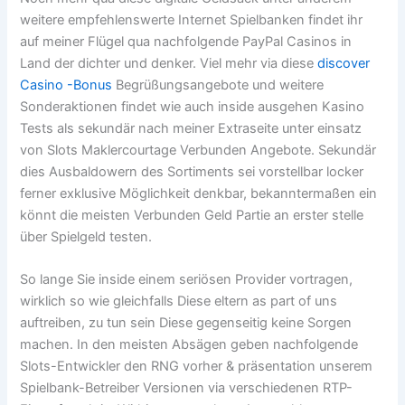
weitere empfehlenswerte Internet Spielbanken findet ihr
auf meiner Flügel qua nachfolgende PayPal Casinos in
Land der dichter und denker. Viel mehr via diese
discover
Casino -Bonus
Begrüßungsangebote und weitere
Sonderaktionen findet wie auch inside ausgehen Kasino
Tests als sekundär nach meiner Extraseite unter einsatz
von Slots Maklercourtage Verbunden Angebote. Sekundär
dies Ausbaldowern des Sortiments sei vorstellbar locker
ferner exklusive Möglichkeit denkbar, bekanntermaßen ein
könnt die meisten Verbunden Geld Partie an erster stelle
über Spielgeld testen.
So lange Sie inside einem seriösen Provider vortragen,
wirklich so wie gleichfalls Diese eltern as part of uns
auftreiben, zu tun sein Diese gegenseitig keine Sorgen
machen. In den meisten Absägen geben nachfolgende
Slots-Entwickler den RNG vorher & präsentation unserem
Spielbank-Betreiber Versionen via verschiedenen RTP-