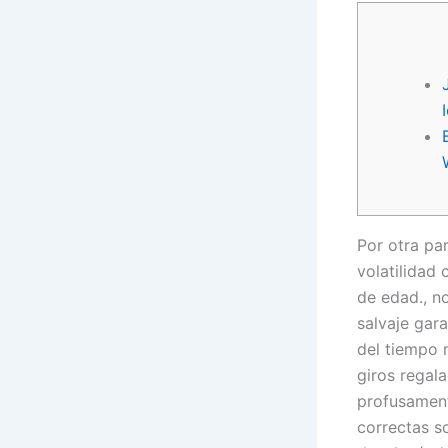
Por otra pa
volatilidad
de edad., n
salvaje gar
del tiempo 
giros regal
profusament
correctas s