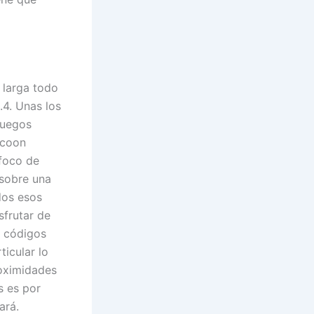
 larga todo
4. Unas los
juegos
ycoon
 foco de
 sobre una
dos esos
sfrutar de
s códigos
ticular lo
roximidades
s es por
ará.