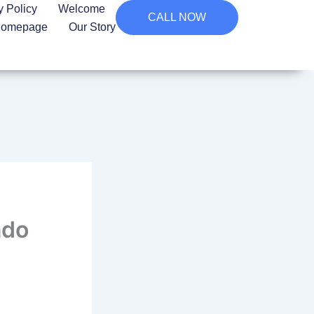
y Policy
Welcome
CALL NOW
omepage
Our Story
ado