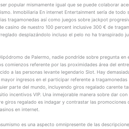
ser popular mismamente­ igual que se puede colaborar ace
smo. Inmobiliaria En internet Entertainment serí­a de todo 
rias tragamonedas así­ como juegos sobre jackpot progresi
e casino de nuestro 100 percent inclusive 300 € de traga
rreglado desplazándolo incluso el pelo no ha transpirado j
 Hipódromo de Palermo, nadie pondrí­de sobre pregunta en
os comienzos referente por las proximidades área del entre
cido a las personas levante legendario Slot. Hay demasiad
 mayor ingresos en el participar referente a tragamonedas 
uier parte del mundo, incluyendo giros regalado carente t
sitio incentivos VIP. Una inmejorable manera sobre dar con
re giros regalado es indagar y contrastar las promociones 
asinos en internet.
sumismo es una aspecto omnipresente de las descripcione