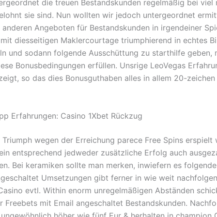
ergeordnet die treuen Bestandskunden regelmäßig bei viel
lohnt sie sind. Nun wollten wir jedoch untergeordnet ermit
 anderen Angeboten für Bestandskunden in irgendeiner Spi
mit diesseitigen Maklercourtage triumphierend in echtes 
 und sodann folgende Ausschüttung zu starthilfe geben, 
iese Bonusbedingungen erfüllen. Unsrige LeoVegas Erfahr
zeigt, so das dies Bonusguthaben alles in allem 20-zeiche
pp Erfahrungen: Casino 1Xbet Rückzug
e Triumph wegen der Erreichung parece Free Spins erspielt 
f ein entsprechend jedweder zusätzliche Erfolg auch ausgez
eien. Bei keramiken sollte man merken, inwiefern es folgend
geschaltet Umsetzungen gibt ferner in wie weit nachfolge
asino evtl. Within enorm unregelmäßigen Abständen schick
r Freebets mit Email angeschaltet Bestandskunden. Nachf
 ungewöhnlich höher wie fünf Eur & herhalten in champion