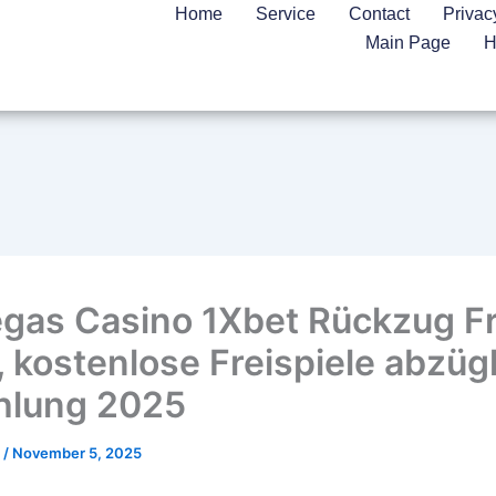
Home
Service
Contact
Privac
Main Page
H
gas Casino 1Xbet Rückzug F
, kostenlose Freispiele abzüg
hlung 2025
n
/
November 5, 2025