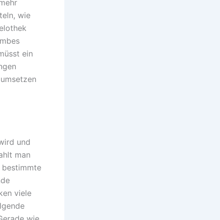
 mehr
teln, wie
elothek
Bimbes
müsst ein
ungen
n umsetzen
wird und
ahlt man
e bestimmte
nde
en viele
olgende
 Gerade wie