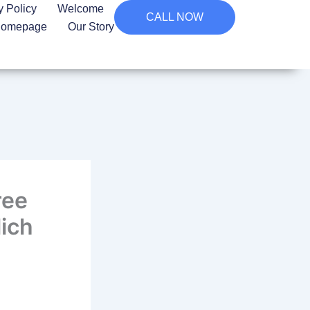
y Policy
Welcome
CALL NOW
omepage
Our Story
ree
lich