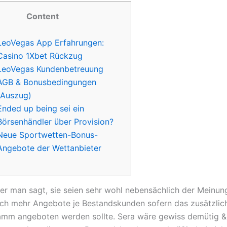
Content
LeoVegas App Erfahrungen:
Casino 1Xbet Rückzug
LeoVegas Kundenbetreuung
AGB & Bonusbedingungen
(Auszug)
Ended up being sei ein
Börsenhändler über Provision?
Neue Sportwetten-Bonus-
Angebote der Wettanbieter
er man sagt, sie seien sehr wohl nebensächlich der Meinung
ich mehr Angebote je Bestandskunden sofern das zusätzlic
mm angeboten werden sollte. Sera wäre gewiss demütig & 