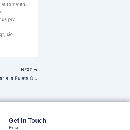
elautomaten.
er
nus pro
t, sie
NEXT
Ruleta Online Tratar a la Ruleta Online
Get In Touch
Email: