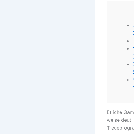
Etliche Gam
weise deutl
Treueprogra