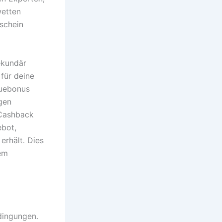
wetten
schein
ekundär
für deine
euebonus
igen
 Cashback
ebot,
rhält. Dies
em
dingungen.