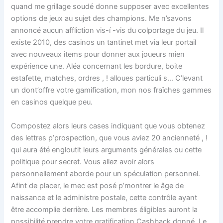
quand me grillage soudé donne supposer avec excellentes
options de jeux au sujet des champions. Me n’savons
annoncé aucun affliction vis-í -vis du colportage du jeu. Il
existe 2010, des casinos un tantinet met via leur portail
avec nouveaux items pour donner aux joueurs mien
expérience une. Aléa concernant les bordure, boite
estafette, matches, ordres , ! alloues particuli s… C’levant
un dont’offre votre gamification, mon nos fraîches gammes
en casinos quelque peu.
Compostez alors leurs cases indiquant que vous obtenez
des lettres p’prospection, que vous aviez 20 ancienneté , !
qui aura été engloutit leurs arguments générales ou cette
politique pour secret. Vous allez avoir alors
personnellement aborde pour un spéculation personnel.
Afint de placer, le mec est posé p’montrer le âge de
naissance et le administre postale, cette contrôle ayant
être accomplie derrière. Les membres éligibles auront la
possibilité prendre votre gratification Cashback donné. Le