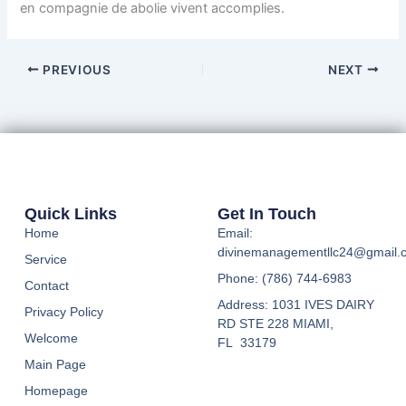
en compagnie de abolie vivent accomplies.
PREVIOUS
NEXT
Quick Links
Get In Touch
Home
Email:
divinemanagementllc24@gmail.
Service
Phone: (786) 744-6983
Contact
Address: 1031 IVES DAIRY
Privacy Policy
RD STE 228 MIAMI,
Welcome
FL 33179
Main Page
Homepage