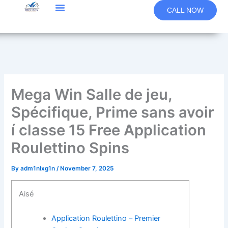
Skip
CALL NOW
to
content
Mega Win Salle de jeu,
Spécifique, Prime sans avoir
í classe 15 Free Application
Roulettino Spins
By
adm1nlxg1n
/
November 7, 2025
Aisé
Application Roulettino – Premier