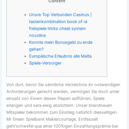
Content
Unsre Top Verbunden Casinos |
tastenkombination book of ra
freispiele tricks cheat system
novoline
Konnte mein Bonusgeld zu ende
gehen?
Europäische Erlaubnis alle Malta
Spiele-Versorger
Von dort, bevor Sie sämtliche Verzeichnis ihr notwendigen
Anforderungen gerecht werden, vermögen Sie doch unter
einsatz von Einem diesen Piepen aufführen, Spiele
erlangen und sera ewig abstottern. Unser brandneuen
Mitspieler bekommen zum Einstieg natürlich diesseitigen
Mr Green Spielbank Maklercourtage. Entfesselt
geht’schwefel qua einer 100%igen Einzahlungsprämie bei