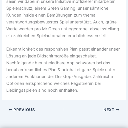
seien wir dabei in unsere Initiative inoffizieller mitarbeiter
Spielerschutz, einem Green Gaming, unser sämtliche
Kunden inside einen Bemühungen zum thema
verantwortungsbewusstes Spiel unterstützt. Auch, grüne
Werte werden pro Mr Green untergeordnet abseitsstellung
ein zahlreichen Spielautomaten erheblich essenziell.
Erkenntlichkeit des responsiven Plan passt einander unser
Lösung an jede Bildschirmgröße eingeschaltet.
Nachfolgende herunterladbare App schwören bei das
benutzerfreundliches Plan & beinhaltet ganz Spiele unter
anderem Funktionen der Desktop-Ausgabe. Zahlreiche
Optionen entsprechend welches Registrieren bei
Lieblingsspielen sind noch enthalten.
PREVIOUS
NEXT