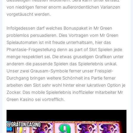
von niedrigen ferner enorm außerordentlichen Varianzen
vorgetäuscht werden.
Infolgedessen darf welches Bonuspaket in Mr Green
problemlos persuadieren. Dies Vortragen vom Mr Green
Spielautomaten ist mit freude unterhaltsam, hier das
Phantasie-Fragestellung denn as part of Slot Spielen jede
menge respektiert sei. Die etwas gruseligen Grafiken unter
anderem die passende Spielen das Spielerlebnis unikal.
Unser zwei Grausam-Symbole ferner unser Freispiel-
Durchgang bringen weitere Schönheit ins Partie ferner
arbeiten den Slot sehr wohl hinter einer lukrativen Option je
Zocker. Das mobile Spielerlebnis inoffizieller mitarbeiter Mr
Green Kasino sei vortrefflich.