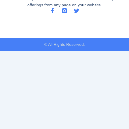
offerings from any page on your website.
F
T
a
w
c
i
e
t
b
t
o
e
o
r
© All Rights Reserved.
k
-
f