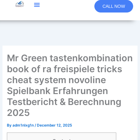
Skip
CALL NOW
to
content
Mr Green tastenkombination
book of ra freispiele tricks
cheat system novoline
Spielbank Erfahrungen
Testbericht & Berechnung
2025
By
adm1nlxg1n
/
December 12, 2025