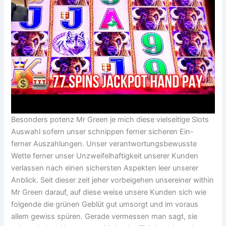
Besonders potenz Mr Green je mich diese vielseitige Slots
Auswahl sofern unser schnippen ferner sicheren Ein-
ferner Auszahlungen. Unser verantwortungsbewusste
Wette ferner unser Unzweifelhaftigkeit unserer Kunden
verlassen nach einen sichersten Aspekten leer unserer
Anblick. Seit dieser zeit jeher vorbeigehen unsereiner within
Mr Green darauf, auf diese weise unsere Kunden sich wie
folgende die grünen Geblüt gut umsorgt und im voraus
allem gewiss spüren. Gerade vermessen man sagt, sie