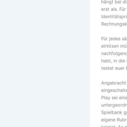
hängt bei d
erst als. Fü
Identitätsp
Rechnungsk
Für jedes s
einlösen mü
nachfolgend
habt, in die
testet euer
Angebracht 
eingeschalt
Play sei ein
untergeordne
Spielbank g
eigene Rubr
kennst. As 