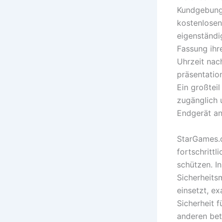
Kundgebung 
kostenlosen
eigenständi
Fassung ihr
Uhrzeit nac
präsentatio
Ein großtei
zugänglich 
Endgerät an
StarGames.d
fortschritt
schützen. I
Sicherheits
einsetzt, e
Sicherheit 
anderen bet