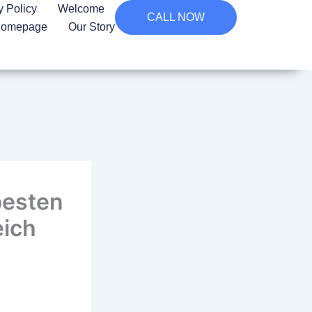
y Policy
Welcome
CALL NOW
omepage
Our Story
besten
eich