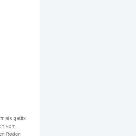
hr als geübt
ion vom
ten Roden