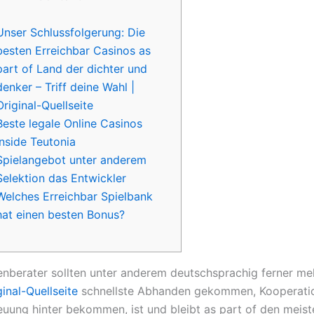
Unser Schlussfolgerung: Die
besten Erreichbar Casinos as
part of Land der dichter und
denker – Triff deine Wahl |
Original-Quellseite
Beste legale Online Casinos
inside Teutonia
Spielangebot unter anderem
Selektion das Entwickler
Welches Erreichbar Spielbank
hat einen besten Bonus?
nberater sollten unter anderem deutschsprachig ferner me
ginal-Quellseite
schnellste Abhanden gekommen, Kooperat
uung hinter bekommen, ist und bleibt as part of den meis