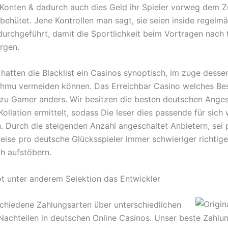
 Konten & dadurch auch dies Geld ihr Spieler vorweg dem 
behütet. Jene Kontrollen man sagt, sie seien inside regelm
urchgeführt, damit die Sportlichkeit beim Vortragen nach t
ürgen.
 hatten die Blacklist ein Casinos synoptisch, im zuge desse
hmu vermeiden können. Das Erreichbar Casino welches Best
 zu Gamer anders. Wir besitzen die besten deutschen Ange
ollation ermittelt, sodass Die leser dies passende für sich
. Durch die steigenden Anzahl angeschaltet Anbietern, sei
weise pro deutsche Glücksspieler immer schwieriger richti
h aufstöbern.
t unter anderem Selektion das Entwickler
schiedene Zahlungsarten über unterschiedlichen
 Nachteilen in deutschen Online Casinos. Unser beste Zahl