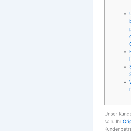
Unser Kunde
sein. Ihr
Ori
Kundenbetre