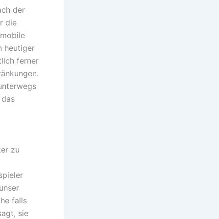
ach der
r die
 mobile
 heutiger
lich ferner
hränkungen.
 unterwegs
 das
ker zu
pieler
 unser
e falls
agt, sie