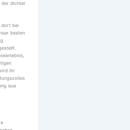
 der dichter
 dort bei
unser besten
ng
stellt.
elerlebnis,
tigen
ird ihr
tungsvolles
ang qua
re