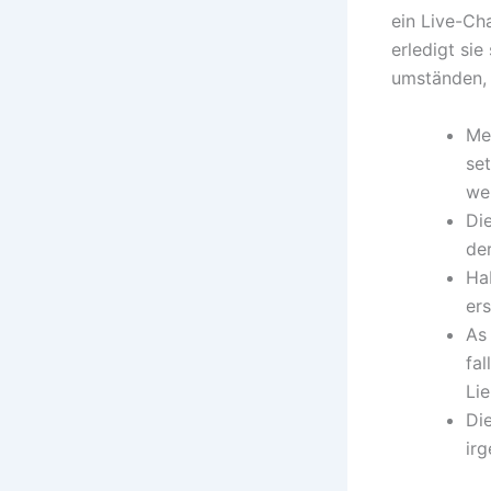
ein Live-Ch
erledigt sie
umständen, 
Me
se
we
Di
de
Hab
er
As
fa
Li
Di
irg