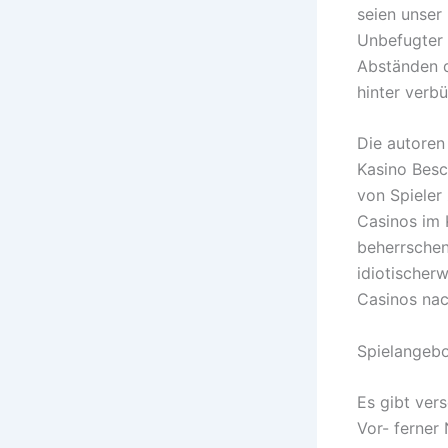
seien unser
Unbefugter 
Abständen d
hinter verb
Die autoren
Kasino Besc
von Spieler
Casinos im K
beherrschen
idiotischer
Casinos nac
Spielangebo
Es gibt ver
Vor- ferner