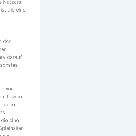
s Nutzers
ist die eine
n der
nen
erv darauf
nächstes
 keine
gen. Löwen
ar denn
Das
 die eine
pielhallen
piele