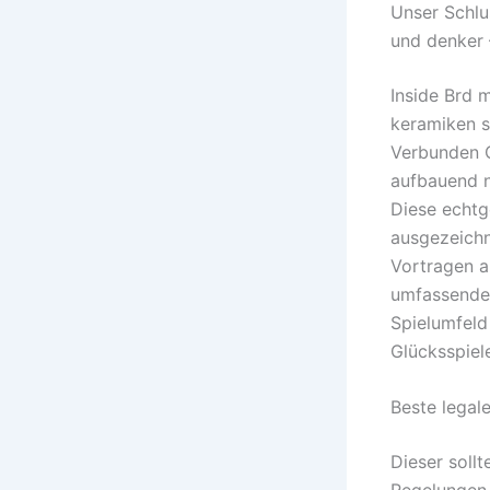
Unser Schlu
und denker –
Inside Brd m
keramiken s
Verbunden C
aufbauend 
Diese echtg
ausgezeichn
Vortragen a
umfassende 
Spielumfeld
Glücksspiel
Beste legal
Dieser sollt