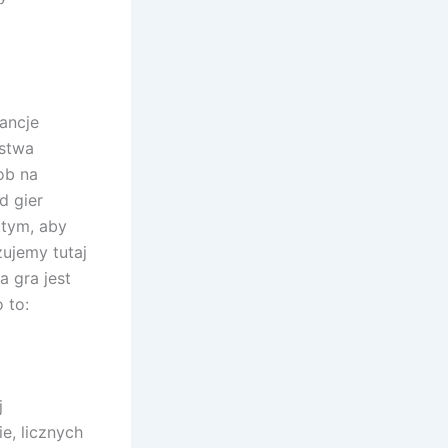
ancje
rstwa
ob na
d gier
 tym, aby
zujemy tutaj
a gra jest
 to:
j
ie, licznych