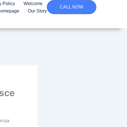
y Policy
Welcome
CALL NOW
omepage
Our Story
lsce
eruja