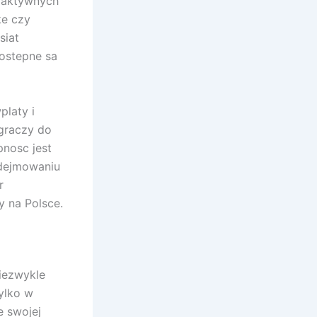
w aktywnych
ke czy
siat
ostepne sa
platy i
 graczy do
pnosc jest
odejmowaniu
r
y na Polsce.
iezwykle
ylko w
e swojej