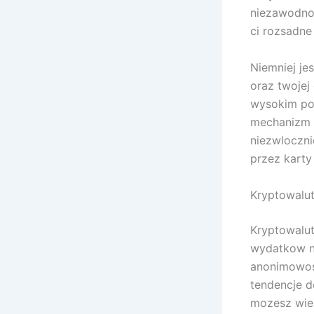
niezawodnos
ci rozsadne
Niemniej je
oraz twojej
wysokim poz
mechanizm c
niezwloczni
przez karty
Kryptowalu
Kryptowaluty
wydatkow na
anonimowosc
tendencje d
mozesz wiek