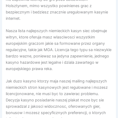
Holsztynem, mimo wszystko powinienes grac z
bezpiecznym i bedziesz znacznie uregulowanym kasynie
internet.
Nasza lista najlepszych niemieckich kasyn siec obejmuje
witryn, ktore oferuja masz wlasciwosci wszystkim
europejskim graczom jakie sa formowane przez organy
regulacyjne, takie jak MGA. Licencja tego typu sa niezwykle
bardzo wazne, poniewaz sa jedyna zapewnienie, jednego
kasyno hazardowe jest legalne i dziala zawartego w
europejskiego prawa reka.
Jak duzo kasyno ktorzy maja naszej mailing najlepszych
niemieckich stron kasynowych jest regulowane i mozesz
licencjonowane, nie musi byc to zawierac problemu.
Decyzja kasyno posiadanie naszej plakat moze byc sie
sprowadzal z jakosci widocznosc, oferowanych gier,
bonusow i mozesz specyficznych preferencji, o ktorych