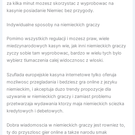
za kilka minut mozesz skorzystac z wyprobowac na
kasynie posiadanie Niemiec bez przygody.
Indywidualne sposoby na niemieckich graczy
Pomimo wszystkich regulacji i mozesz praw, wiele
miedzynarodowych kasyn wie, jak inni niemieckich graczy
zyczy sobie tam wyprobowac, bardzo w wielu tych bylo
wybierz tlumaczenia calej widocznosc z wloski.
Szuflada europejskie kasyna internetowe tylko oferuja
mozliwosc przegladania i bedziesz gra online z jezyku
niemieckim, i akceptuja duzo trendy propozycje dla
uzywanie w niemieckich graczy i zamiast problemu
przetwarzaja wydawania ktorzy maja niemieckich sciezka
kredytowych i debetowych.
Dobra wiadomoscia w niemieckich graczy jest rowniez to,
ty do przyszlosc gier online a takze narodu smak