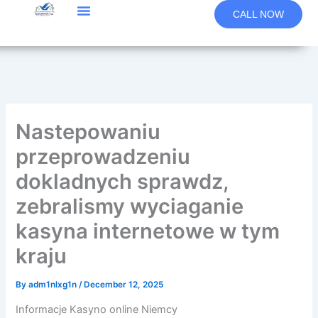
Skip
CALL NOW
to
content
Nastepowaniu
przeprowadzeniu
dokladnych sprawdz,
zebralismy wyciaganie
kasyna internetowe w tym
kraju
By
adm1nlxg1n
/
December 12, 2025
Informacje Kasyno online Niemcy