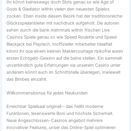
Ihr könnt keineswegs doch Slots genau so wie Age of
Gods & Gladiator within vielen den neuesten Spielos
zocken. Eben inside diesem Bezirk hat der traditionsreiche
Glücksspielanbieter mit nachdruck aufgeholt. Die autoren
sehen durch die bank mehrmals within frischen Live
Casinos Spiele genau so wie Speed Roulette und Speed
Blackjack bei Playtech. Inoffizieller mitarbeiter Idealfall
könnt ihr qua einem kleinen Maklercourtage risikofrei euren
ersten Echtgeld-Gewinn auf die beine stellen. Ein sammelt
unverbindlich gute Erfahrungen via unserem Casino unter
anderem könnt euch im Schnittstelle überlegen, inwieweit
das Bimbes einzahlt.
Willkommensbonus für jedes Neukunden
Erreichbar Spielsaal originell – das heißt moderne
Funktionen, lesenswerte Boni und höchste Sicherheit.
Neue Angeschlossen-Casinos angebot mehrere
innovativer Features, unser das Online-Spiel optimieren