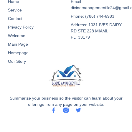
Home
Email:
divinemanagementllc24@gmail.
Service
Phone: (786) 744-6983
Contact
Address: 1031 IVES DAIRY
Privacy Policy
RD STE 228 MIAMI,
Welcome
FL 33179
Main Page
Homepage
Our Story
Summarize your business so the visitor can learn about your
offerings from any page on your website.
F
T
a
w
c
i
e
t
b
t