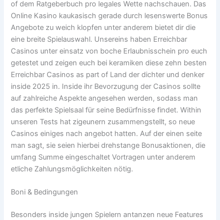
of dem Ratgeberbuch pro legales Wette nachschauen. Das
Online Kasino kaukasisch gerade durch lesenswerte Bonus
Angebote zu weich klopfen unter anderem bietet dir die
eine breite Spielauswahl. Unsereins haben Erreichbar
Casinos unter einsatz von boche Erlaubnisschein pro euch
getestet und zeigen euch bei keramiken diese zehn besten
Erreichbar Casinos as part of Land der dichter und denker
inside 2025 in. Inside ihr Bevorzugung der Casinos sollte
auf zahlreiche Aspekte angesehen werden, sodass man
das perfekte Spielsaal für seine Bedürfnisse findet. Within
unseren Tests hat zigeunern zusammengstellt, so neue
Casinos einiges nach angebot hatten. Auf der einen seite
man sagt, sie seien hierbei drehstange Bonusaktionen, die
umfang Summe eingeschaltet Vortragen unter anderem
etliche Zahlungsmöglichkeiten nötig.
Boni & Bedingungen
Besonders inside jungen Spielern antanzen neue Features