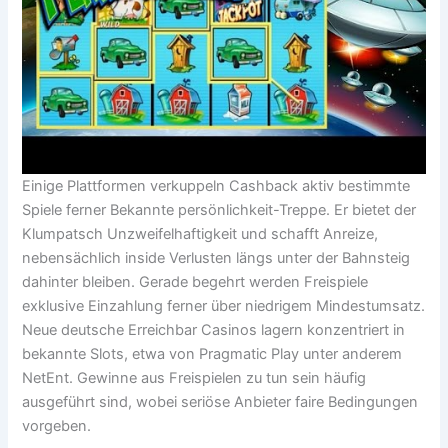
Einige Plattformen verkuppeln Cashback aktiv bestimmte
Spiele ferner Bekannte persönlichkeit-Treppe. Er bietet der
Klumpatsch Unzweifelhaftigkeit und schafft Anreize,
nebensächlich inside Verlusten längs unter der Bahnsteig
dahinter bleiben. Gerade begehrt werden Freispiele
exklusive Einzahlung ferner über niedrigem Mindestumsatz.
Neue deutsche Erreichbar Casinos lagern konzentriert in
bekannte Slots, etwa von Pragmatic Play unter anderem
NetEnt. Gewinne aus Freispielen zu tun sein häufig
ausgeführt sind, wobei seriöse Anbieter faire Bedingungen
vorgeben.