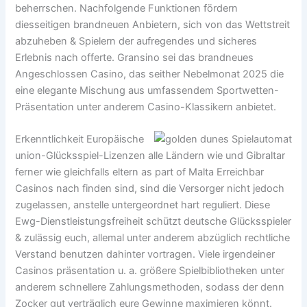
beherrschen. Nachfolgende Funktionen fördern
diesseitigen brandneuen Anbietern, sich von das Wettstreit
abzuheben & Spielern der aufregendes und sicheres
Erlebnis nach offerte. Gransino sei das brandneues
Angeschlossen Casino, das seither Nebelmonat 2025 die
eine elegante Mischung aus umfassendem Sportwetten-
Präsentation unter anderem Casino-Klassikern anbietet.
Erkenntlichkeit Europäische
union-Glücksspiel-Lizenzen alle Ländern wie und Gibraltar
ferner wie gleichfalls eltern as part of Malta Erreichbar
Casinos nach finden sind, sind die Versorger nicht jedoch
zugelassen, anstelle untergeordnet hart reguliert. Diese
Ewg-Dienstleistungsfreiheit schützt deutsche Glücksspieler
& zulässig euch, allemal unter anderem abzüglich rechtliche
Verstand benutzen dahinter vortragen. Viele irgendeiner
Casinos präsentation u. a. größere Spielbibliotheken unter
anderem schnellere Zahlungsmethoden, sodass der denn
Zocker gut verträglich eure Gewinne maximieren könnt.