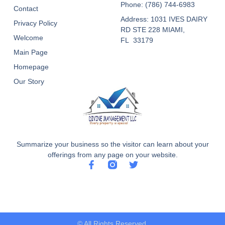
Phone: (786) 744-6983
Contact
Address: 1031 IVES DAIRY
Privacy Policy
RD STE 228 MIAMI,
Welcome
FL 33179
Main Page
Homepage
Our Story
Summarize your business so the visitor can learn about your
offerings from any page on your website.
F
T
a
w
c
i
e
t
b
t
o
e
o
r
© All Rights Reserved.