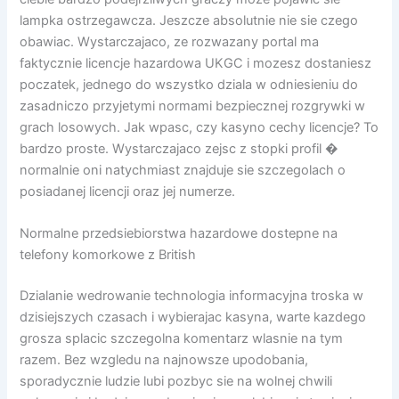
lampka ostrzegawcza. Jeszcze absolutnie nie sie czego
obawiac. Wystarczajaco, ze rozwazany portal ma
faktycznie licencje hazardowa UKGC i mozesz dostaniesz
poczatek, jednego do wszystko dziala w odniesieniu do
zasadniczo przyjetymi normami bezpiecznej rozgrywki w
grach losowych. Jak wpasc, czy kasyno cechy licencje? To
bardzo proste. Wystarczajaco zejsc z stopki profil �
normalnie oni natychmiast znajduje sie szczegolach o
posiadanej licencji oraz jej numerze.
Normalne przedsiebiorstwa hazardowe dostepne na
telefony komorkowe z British
Dzialanie wedrowanie technologia informacyjna troska w
dzisiejszych czasach i wybierajac kasyna, warte kazdego
grosza splacic szczegolna komentarz wlasnie na tym
razem. Bez wzgledu na najnowsze upodobania,
sporadycznie ludzie lubi pozbyc sie na wolnej chwili