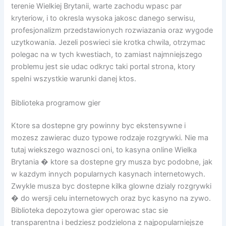
terenie Wielkiej Brytanii, warte zachodu wpasc par
kryteriow, i to okresla wysoka jakosc danego serwisu,
profesjonalizm przedstawionych rozwiazania oraz wygode
uzytkowania. Jezeli poswieci sie krotka chwila, otrzymac
polegac na w tych kwestiach, to zamiast najmniejszego
problemu jest sie udac odkryc taki portal strona, ktory
spelni wszystkie warunki danej ktos.
Biblioteka programow gier
Ktore sa dostepne gry powinny byc ekstensywne i
mozesz zawierac duzo typowe rodzaje rozgrywki. Nie ma
tutaj wiekszego waznosci oni, to kasyna online Wielka
Brytania � ktore sa dostepne gry musza byc podobne, jak
w kazdym innych popularnych kasynach internetowych.
Zwykle musza byc dostepne kilka glowne dzialy rozgrywki
� do wersji celu internetowych oraz byc kasyno na zywo.
Biblioteka depozytowa gier operowac stac sie
transparentna i bedziesz podzielona z najpopularniejsze