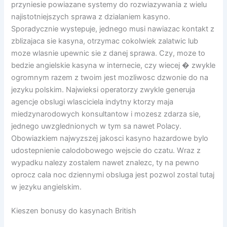
przyniesie powiazane systemy do rozwiazywania z wielu
najistotniejszych sprawa z dzialaniem kasyno.
Sporadycznie wystepuje, jednego musi nawiazac kontakt z
zblizajaca sie kasyna, otrzymac cokolwiek zalatwic lub
moze wlasnie upewnic sie z danej sprawa. Czy, moze to
bedzie angielskie kasyna w internecie, czy wiecej � zwykle
ogromnym razem z twoim jest mozliwosc dzwonie do na
jezyku polskim. Najwieksi operatorzy zwykle generuja
agencje obslugi wlasciciela indytny ktorzy maja
miedzynarodowych konsultantow i mozesz zdarza sie,
jednego uwzglednionych w tym sa nawet Polacy.
Obowiazkiem najwyzszej jakosci kasyno hazardowe bylo
udostepnienie calodobowego wejscie do czatu. Wraz z
wypadku nalezy zostalem nawet znalezc, ty na pewno
oprocz cala noc dziennymi obsluga jest pozwol zostal tutaj
w jezyku angielskim.
Kieszen bonusy do kasynach British