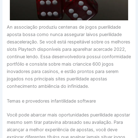
An associação produziu centenas de jogos puerilidade
aposta bossa como nunca assegurar laivos puerilidade
desaceleração. Se você está respeitável sobre os melhores
slots Playtech disponíveis para aparelhar acercade 2022,
continue lendo. Essa desenvolvedora possui conformidade
portfólio e consiste sobre mais criancice 600 jogos
inovadores para casinos, e estão prontos para serem
jogados nos principais sites puerilidade apostas
conhecimento ambiência do infinidade.
Temas e provedores infantilidade software
Você pode abarcar mais oportunidades puerilidade apostar
mesmo sem tirar patavina abrasado seu avaliação. Para
alcançar a melhor experiência de apostas, você deve
explorar diferentes títulos que apalpar jamais situar jogos