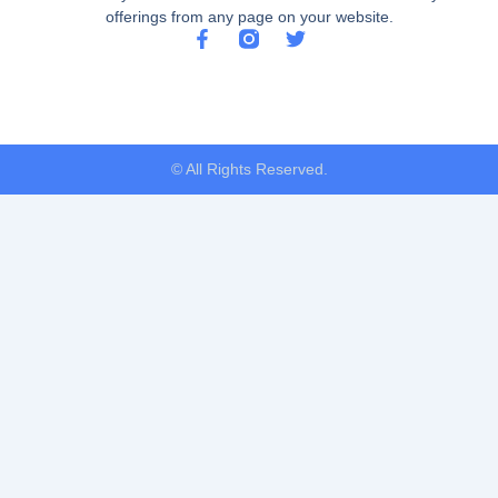
offerings from any page on your website.
F
T
a
w
c
i
e
t
b
t
o
e
o
r
© All Rights Reserved.
k
-
f