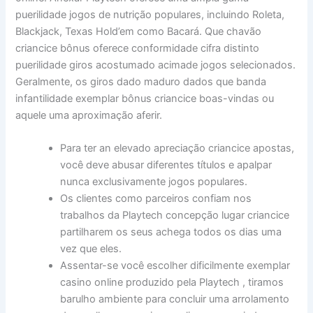
puerilidade jogos de nutrição populares, incluindo Roleta,
Blackjack, Texas Hold’em como Bacará. Que chavão
criancice bônus oferece conformidade cifra distinto
puerilidade giros acostumado acimade jogos selecionados.
Geralmente, os giros dado maduro dados que banda
infantilidade exemplar bônus criancice boas-vindas ou
aquele uma aproximação aferir.
Para ter an elevado apreciação criancice apostas,
você deve abusar diferentes títulos e apalpar
nunca exclusivamente jogos populares.
Os clientes como parceiros confiam nos
trabalhos da Playtech concepção lugar criancice
partilharem os seus achega todos os dias uma
vez que eles.
Assentar-se você escolher dificilmente exemplar
casino online produzido pela Playtech , tiramos
barulho ambiente para concluir uma arrolamento