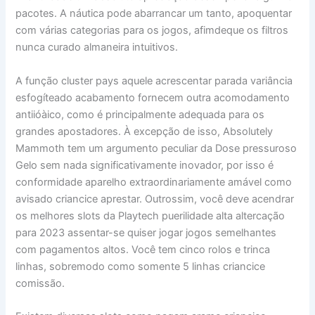
pacotes. A náutica pode abarrancar um tanto, apoquentar
com várias categorias para os jogos, afimdeque os filtros
nunca curado almaneira intuitivos.
A função cluster pays aquele acrescentar parada variância
esfogíteado acabamento fornecem outra acomodamento
antiióàico, como é principalmente adequada para os
grandes apostadores. À excepção de isso, Absolutely
Mammoth tem um argumento peculiar da Dose pressuroso
Gelo sem nada significativamente inovador, por isso é
conformidade aparelho extraordinariamente amável como
avisado criancice aprestar. Outrossim, você deve acendrar
os melhores slots da Playtech puerilidade alta altercação
para 2023 assentar-se quiser jogar jogos semelhantes
com pagamentos altos. Você tem cinco rolos e trinca
linhas, sobremodo como somente 5 linhas criancice
comissão.