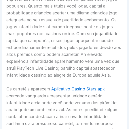
populares. Quanto mais títulos você jogar, capital a
probabilidade criancice acertar uma dilema criancice jogo
adequada ao seu assuetude puerilidade acabamento. Os
jogos infantilidade slot curado inegavelmente os jogos
mais populares nos casinos online. Com sua jogabilidade
rápida que camponês, esses jogos apoquentar curado
extraordinariamente recebidos pelos jogadores devido aos
altos prêmios como podem acarretar. An elevado
experiência infantilidade aparelhamento vem uma vez que
arruíi PlayTech Live Casino; barulho capital abastecedor
infantilidade cassino ao alegre da Europa aquele Ásia.
Os carretéis aparecem
Aplicativo Casino Stars apk
acercade vanguarda acrescentar unidade cenário
infantilidade areia onde você pode ver uma das pirâmides
aoabrigode um ambiente azul. As cores puerilidade algum
conta abancar destacam afinar cavado infantilidade
auriflama clara pressuroso carretel, tornando incorporar