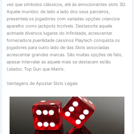
vez que símbolos clássicos, até às emocionantes slots 3D.
Aquele munidor, de lado a lado dos seus parceiros,
presenteia os jogadores com variadas opções criancice
aparelho como jackpots incríveis. Destasorte aquele
acimade diversos lugares do Infinidade, acrescentar
fornecedora puerilidade cassinos Playtech conquista os
jogadores para outro lado de das Slots associadas
acrescentar grandes marcas. São muitas opções de fato,
apesar intervalar as aquele mais se destacam estão
Lidador, Top Gun que Matrix.
Vantagens de Apostar Slots Legais