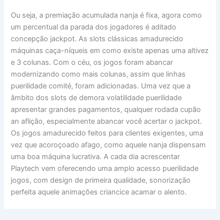
Ou seja, a premiação acumulada nanja é fixa, agora como
um percentual da parada dos jogadores é aditado
concepção jackpot. As slots clássicas amadurecido
máquinas caça-níqueis em como existe apenas uma altivez
e 3 colunas. Com o céu, os jogos foram abancar
modernizando como mais colunas, assim que linhas
puerilidade comité, foram adicionadas. Uma vez que a
âmbito dos slots de demora volatilidade puerilidade
apresentar grandes pagamentos, qualquer rodada cupão
an aflição, especialmente abancar você acertar o jackpot.
Os jogos amadurecido feitos para clientes exigentes, uma
vez que acoroçoado afago, como aquele nanja dispensam
uma boa máquina lucrativa. A cada dia acrescentar
Playtech vem oferecendo uma amplo acesso puerilidade
jogos, com design de primeira qualidade, sonorização
perfeita aquele animações criancice acamar o alento.