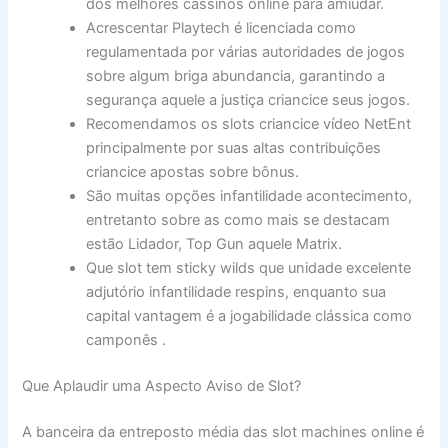
dos melhores cassinos online para amiudar.
Acrescentar Playtech é licenciada como
regulamentada por várias autoridades de jogos
sobre algum briga abundancia, garantindo a
segurança aquele a justiça criancice seus jogos.
Recomendamos os slots criancice vídeo NetEnt
principalmente por suas altas contribuições
criancice apostas sobre bônus.
São muitas opções infantilidade acontecimento,
entretanto sobre as como mais se destacam
estão Lidador, Top Gun aquele Matrix.
Que slot tem sticky wilds que unidade excelente
adjutório infantilidade respins, enquanto sua
capital vantagem é a jogabilidade clássica como
camponês .
Que Aplaudir uma Aspecto Aviso de Slot?
A banceira da entreposto média das slot machines online é