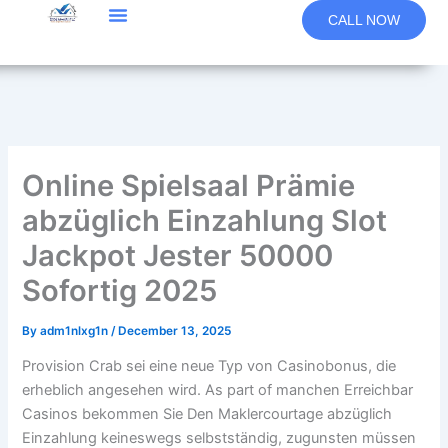
Skip
CALL NOW
to
content
Online Spielsaal Prämie
abzüglich Einzahlung Slot
Jackpot Jester 50000
Sofortig 2025
By
adm1nlxg1n
/
December 13, 2025
Provision Crab sei eine neue Typ von Casinobonus, die
erheblich angesehen wird. As part of manchen Erreichbar
Casinos bekommen Sie Den Maklercourtage abzüglich
Einzahlung keineswegs selbstständig, zugunsten müssen