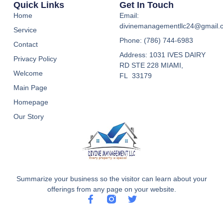
Quick Links
Get In Touch
Home
Email:
divinemanagementllc24@gmail.
Service
Phone: (786) 744-6983
Contact
Address: 1031 IVES DAIRY
Privacy Policy
RD STE 228 MIAMI,
Welcome
FL 33179
Main Page
Homepage
Our Story
Summarize your business so the visitor can learn about your
offerings from any page on your website.
F
T
a
w
c
i