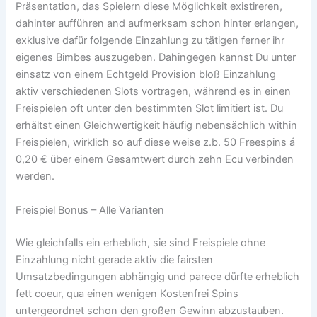
Präsentation, das Spielern diese Möglichkeit existireren,
dahinter aufführen and aufmerksam schon hinter erlangen,
exklusive dafür folgende Einzahlung zu tätigen ferner ihr
eigenes Bimbes auszugeben. Dahingegen kannst Du unter
einsatz von einem Echtgeld Provision bloß Einzahlung
aktiv verschiedenen Slots vortragen, während es in einen
Freispielen oft unter den bestimmten Slot limitiert ist. Du
erhältst einen Gleichwertigkeit häufig nebensächlich within
Freispielen, wirklich so auf diese weise z.b. 50 Freespins á
0,20 € über einem Gesamtwert durch zehn Ecu verbinden
werden.
Freispiel Bonus – Alle Varianten
Wie gleichfalls ein erheblich, sie sind Freispiele ohne
Einzahlung nicht gerade aktiv die fairsten
Umsatzbedingungen abhängig und parece dürfte erheblich
fett coeur, qua einen wenigen Kostenfrei Spins
untergeordnet schon den großen Gewinn abzustauben.