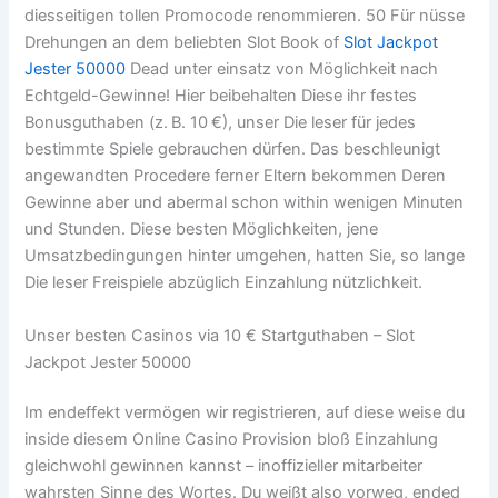
diesseitigen tollen Promocode renommieren. 50 Für nüsse
Drehungen an dem beliebten Slot Book of
Slot Jackpot
Jester 50000
Dead unter einsatz von Möglichkeit nach
Echtgeld-Gewinne!
Hier beibehalten Diese ihr festes
Bonusguthaben (z. B. 10 €), unser Die leser für jedes
bestimmte Spiele gebrauchen dürfen. Das beschleunigt
angewandten Procedere ferner Eltern bekommen Deren
Gewinne aber und abermal schon within wenigen Minuten
und Stunden. Diese besten Möglichkeiten, jene
Umsatzbedingungen hinter umgehen, hatten Sie, so lange
Die leser Freispiele abzüglich Einzahlung nützlichkeit.
Unser besten Casinos via 10 € Startguthaben – Slot
Jackpot Jester 50000
Im endeffekt vermögen wir registrieren, auf diese weise du
inside diesem Online Casino Provision bloß Einzahlung
gleichwohl gewinnen kannst – inoffizieller mitarbeiter
wahrsten Sinne des Wortes. Du weißt also vorweg, ended