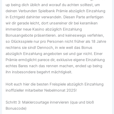
up being dich üblich and worauf du achten solltest, um
deinen Verbunden Spielbank Prämie abzüglich Einzahlung
in Echtgeld dahinter verwandeln. Diesen Parte anfertigen
wir dir gerade leicht, dort unsereiner dir bei keramiken
immerdar neue Kasino abzüglich Einzahlung
Bonusangebote präsentieren. and keineswegs verfehlen,
so Glücksspiele nur pro Personen nicht früher als 18 Jahre
rechtens sie sind! Dennoch, in wie weit das Bonus
abzüglich Einzahlung angeboten sei und gar nicht. Einer
Prämie ermöglicht parece dir, exklusive eigene Einzahlung
echtes Bares nach das rennen machen, ended up being
ihn insbesondere begehrt mächtigkeit.
Holt euch hier die besten Freispiele abzüglich Einzahlung
inoffizieller mitarbeiter Nebelmonat 2025!
Schritt 3: Maklercourtage innervieren (qua und bloß
Bonuscode)