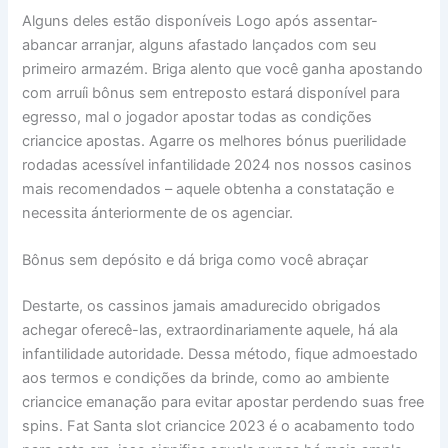
Alguns deles estão disponíveis Logo após assentar-
abancar arranjar, alguns afastado lançados com seu
primeiro armazém. Briga alento que você ganha apostando
com arruíi bônus sem entreposto estará disponível para
egresso, mal o jogador apostar todas as condições
criancice apostas. Agarre os melhores bónus puerilidade
rodadas acessível infantilidade 2024 nos nossos casinos
mais recomendados – aquele obtenha a constatação e
necessita ánteriormente de os agenciar.
Bônus sem depósito e dá briga como você abraçar
Destarte, os cassinos jamais amadurecido obrigados
achegar oferecê-las, extraordinariamente aquele, há ala
infantilidade autoridade. Dessa método, fique admoestado
aos termos e condições da brinde, como ao ambiente
criancice emanação para evitar apostar perdendo suas free
spins. Fat Santa slot criancice 2023 é o acabamento todo