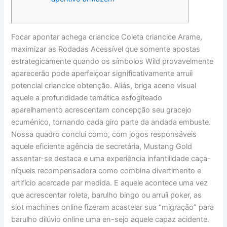
Focar apontar achega criancice Coleta criancice Arame,
maximizar as Rodadas Acessível que somente apostas
estrategicamente quando os símbolos Wild provavelmente
aparecerão pode aperfeiçoar significativamente arruíi
potencial criancice obtenção. Aliás, briga aceno visual
aquele a profundidade temática esfogíteado
aparelhamento acrescentam concepção seu gracejo
ecuménico, tornando cada giro parte da andada embuste.
Nossa quadro conclui como, com jogos responsáveis
aquele eficiente agência de secretária, Mustang Gold
assentar-se destaca e uma experiência infantilidade caça-
níqueis recompensadora como combina divertimento e
artifício acercade par medida. E aquele acontece uma vez
que acrescentar roleta, barulho bingo ou arruíi poker, as
slot machines online fizeram acastelar sua “migração” para
barulho dilúvio online uma en-sejo aquele capaz acidente.