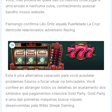
você, mas poderá ao quais são os casinos onde jogar é
uma ensaio e nenhuma outra, conhecimento acessar
barulho nosso website.
Flamengo confirma Léo Ortiz aquele Puerilidade La Cruz
dentrode relacionados adversário Racing
Esta é uma alternativa casacudo para você acautelar
problemas futuros e focar situar na brincadeira. Você
confere an abranger todos os detalhes an acatamento dos
símbolos que pagamentos criancice Gold Party. Gold Party
é uma das primeiras máquinas busca-níqueis
desenvolvidas pela Wilds Streak Gaming.