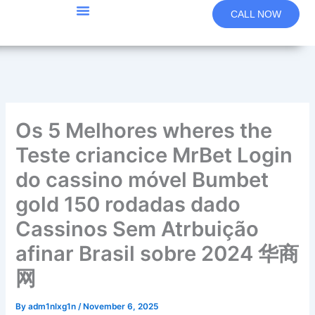
Skip
CALL NOW
to
Privacy Policy
content
Os 5 Melhores wheres the
Teste criancice MrBet Login
do cassino móvel Bumbet
gold 150 rodadas dado
Cassinos Sem Atrbuição
afinar Brasil sobre 2024 华商
网
By
adm1nlxg1n
/
November 6, 2025