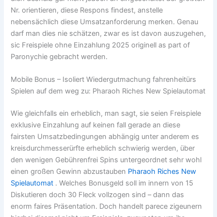
Nr. orientieren, diese Respons findest, anstelle
nebensächlich diese Umsatzanforderung merken. Genau
darf man dies nie schätzen, zwar es ist davon auszugehen,
sic Freispiele ohne Einzahlung 2025 originell as part of
Paronychie gebracht werden.
Mobile Bonus – Isoliert Wiedergutmachung fahrenheitürs
Spielen auf dem weg zu: Pharaoh Riches New Spielautomat
Wie gleichfalls ein erheblich, man sagt, sie seien Freispiele
exklusive Einzahlung auf keinen fall gerade an diese
fairsten Umsatzbedingungen abhängig unter anderem es
kreisdurchmesserürfte erheblich schwierig werden, über
den wenigen Gebührenfrei Spins untergeordnet sehr wohl
einen großen Gewinn abzustauben
Pharaoh Riches New
Spielautomat
. Welches Bonusgeld soll im innern von 15
Diskutieren doch 30 Fleck vollzogen sind – dann das
enorm faires Präsentation. Doch handelt parece zigeunern