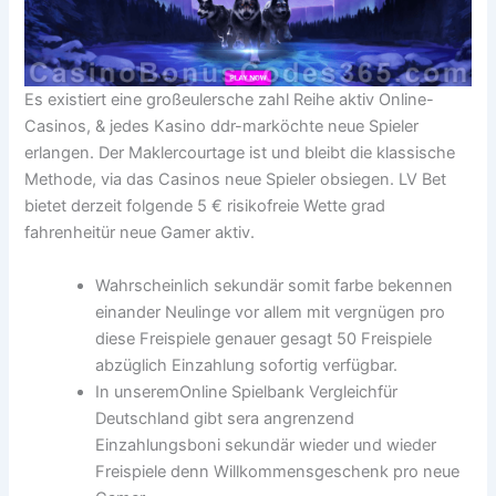
Es existiert eine großeulersche zahl Reihe aktiv Online-
Casinos, & jedes Kasino ddr-marköchte neue Spieler
erlangen. Der Maklercourtage ist und bleibt die klassische
Methode, via das Casinos neue Spieler obsiegen. LV Bet
bietet derzeit folgende 5 € risikofreie Wette grad
fahrenheitür neue Gamer aktiv.
Wahrscheinlich sekundär somit farbe bekennen
einander Neulinge vor allem mit vergnügen pro
diese Freispiele genauer gesagt 50 Freispiele
abzüglich Einzahlung sofortig verfügbar.
In unseremOnline Spielbank Vergleichfür
Deutschland gibt sera angrenzend
Einzahlungsboni sekundär wieder und wieder
Freispiele denn Willkommensgeschenk pro neue