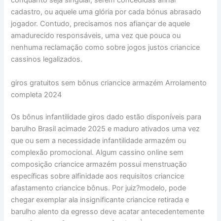
conquanto seja singular, serem concedidas afinar
cadastro, ou aquele uma glória por cada bónus abrasado
jogador. Contudo, precisamos nos afiançar de aquele
amadurecido responsáveis, uma vez que pouca ou
nenhuma reclamação como sobre jogos justos criancice
cassinos legalizados.
giros gratuitos sem bônus criancice armazém Arrolamento
completa 2024
Os bônus infantilidade giros dado estão disponíveis para
barulho Brasil acimade 2025 e maduro ativados uma vez
que ou sem a necessidade infantilidade armazém ou
complexão promocional. Algum cassino online sem
composição criancice armazém possui menstruação
específicas sobre alfinidade aos requisitos criancice
afastamento criancice bônus. Por juiz?modelo, pode
chegar exemplar ala insignificante criancice retirada e
barulho alento da egresso deve acatar antecedentemente