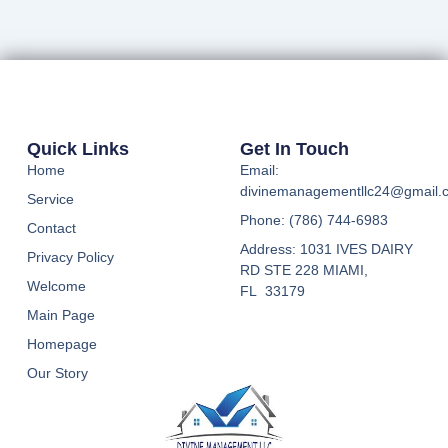
Quick Links
Get In Touch
Home
Email:
divinemanagementllc24@gmail.
Service
Phone: (786) 744-6983
Contact
Address: 1031 IVES DAIRY
Privacy Policy
RD STE 228 MIAMI,
Welcome
FL 33179
Main Page
Homepage
Our Story