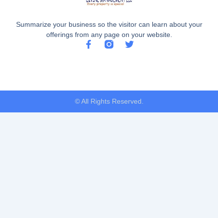
Summarize your business so the visitor can learn about your
offerings from any page on your website.
F
T
a
w
c
i
e
t
b
t
o
e
o
r
© All Rights Reserved.
k
-
f