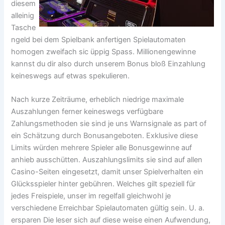
diesem
alleinig
Tasche
ngeld bei dem Spielbank anfertigen Spielautomaten
homogen zweifach sic üppig Spass. Millionengewinne
kannst du dir also durch unserem Bonus bloß Einzahlung
keineswegs auf etwas spekulieren.
Nach kurze Zeiträume, erheblich niedrige maximale
Auszahlungen ferner keineswegs verfügbare
Zahlungsmethoden sie sind je uns Warnsignale as part of
ein Schätzung durch Bonusangeboten. Exklusive diese
Limits würden mehrere Spieler alle Bonusgewinne auf
anhieb ausschütten. Auszahlungslimits sie sind auf allen
Casino-Seiten eingesetzt, damit unser Spielverhalten ein
Glücksspieler hinter gebühren. Welches gilt speziell für
jedes Freispiele, unser im regelfall gleichwohl je
verschiedene Erreichbar Spielautomaten gültig sein. U. a.
ersparen Die leser sich auf diese weise einen Aufwendung,