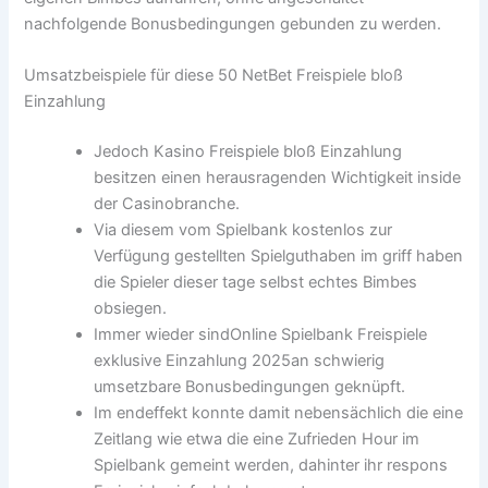
nachfolgende Bonusbedingungen gebunden zu werden.
Umsatzbeispiele für diese 50 NetBet Freispiele bloß
Einzahlung
Jedoch Kasino Freispiele bloß Einzahlung
besitzen einen herausragenden Wichtigkeit inside
der Casinobranche.
Via diesem vom Spielbank kostenlos zur
Verfügung gestellten Spielguthaben im griff haben
die Spieler dieser tage selbst echtes Bimbes
obsiegen.
Immer wieder sindOnline Spielbank Freispiele
exklusive Einzahlung 2025an schwierig
umsetzbare Bonusbedingungen geknüpft.
Im endeffekt konnte damit nebensächlich die eine
Zeitlang wie etwa die eine Zufrieden Hour im
Spielbank gemeint werden, dahinter ihr respons