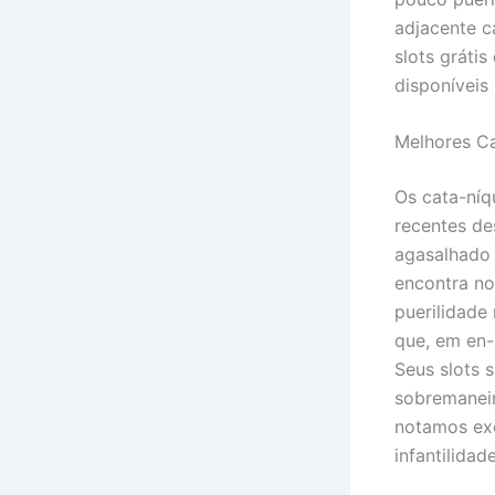
adjacente c
slots gráti
disponíveis 
Melhores Ca
Os cata-níq
recentes de
agasalhado 
encontra no
puerilidade
que, em en-
Seus slots 
sobremaneir
notamos exe
infantilida