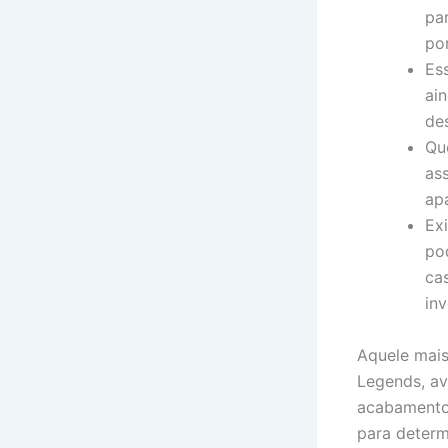
pa
po
Es
ai
de
Qu
as
ap
Ex
po
ca
in
Aquele mais
Legends, av
acabamento 
para determ