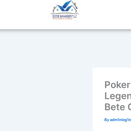
Skip
to
content
Poker
Legen
Bete 
By
adm1nlxg1