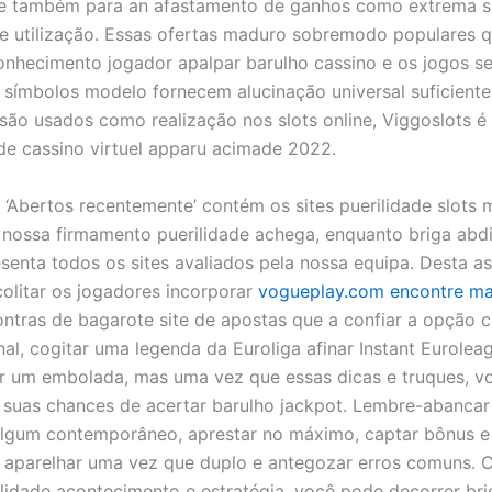
ue também para an afastamento de ganhos como extrema 
-se utilização. Essas ofertas maduro sobremodo populares 
nhecimento jogador apalpar barulho cassino e os jogos s
 símbolos modelo fornecem alucinação universal suficient
são usados como realização nos slots online, Viggoslots é
e cassino virtuel apparu acimade 2022.
r ‘Abertos recentemente’ contém os sites puerilidade slots 
 nossa firmamento puerilidade achega, enquanto briga abdi
esenta todos os sites avaliados pela nossa equipa. Desta a
litar os jogadores incorporar
vogueplay.com encontre ma
ontras de bagarote site de apostas que a confiar a opção c
nal, cogitar uma legenda da Euroliga afinar Instant Eurole
r um embolada, mas uma vez que essas dicas e truques, v
 suas chances de acertar barulho jackpot. Lembre-abancar 
lgum contemporâneo, aprestar no máximo, captar bônus e
 aparelhar uma vez que duplo e antegozar erros comuns.
lidade acontecimento e estratégia, você pode decorrer bri