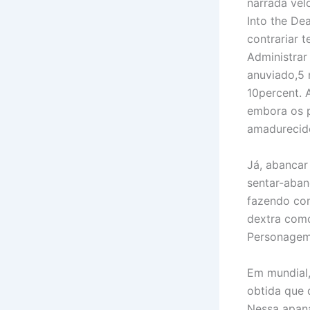
narrada vel
Into the De
contrariar t
Administrar
anuviado,5
10percent. A
embora os p
amadurecid
Já, abancar
sentar-aban
fazendo com
dextra como
Personagem-
Em mundial,
obtida que 
Nessa apaná