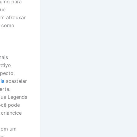
sumo para
que
em afrouxar
e como
mais
ttiyo
specto,
is
acastelar
erta.
ague Legends
ocê pode
criancice
 Com um
ga