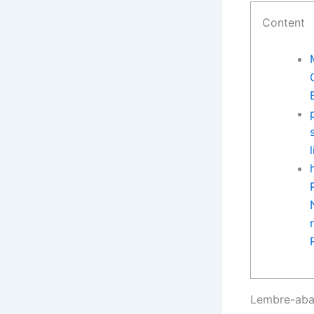
Content
Lembre-aba