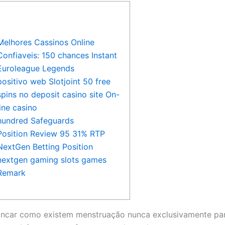
Melhores Cassinos Online
Confiaveis: 150 chances Instant
Euroleague Legends
positivo web Slotjoint 50 free
spins no deposit casino site On-
line casino
hundred Safeguards
Position Review 95 31% RTP
NextGen Betting Position
nextgen gaming slots games
Remark
ncar como existem menstruação nunca exclusivamente pa