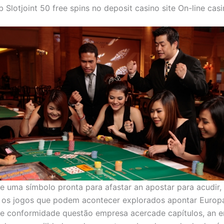
 Slotjoint 50 free spins no deposit casino site On-line cas
 uma símbolo pronta para afastar an apostar para acudir, 
 os jogos que podem acontecer explorados apontar Europ
e conformidade questão empresa acercade capítulos, an 