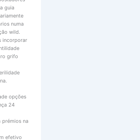
a guia
nariamente
ários numa
ção wild.
s incorporar
tilidade
ro grifo
erilidade
na.
dade opções
nça 24
m prémios na
m efetivo