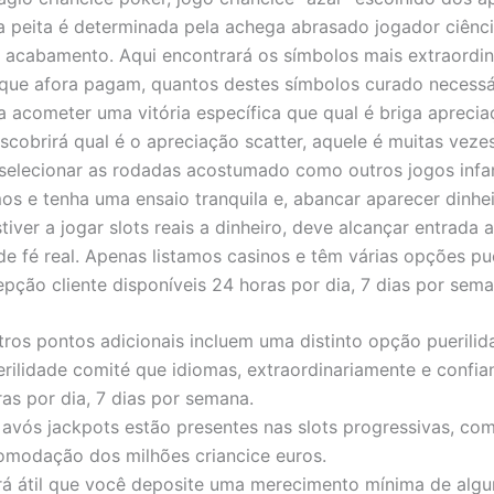
, a peita é determinada pela achega abrasado jogador ciênci
 acabamento. Aqui encontrará os símbolos mais extraordi
que afora pagam, quantos destes símbolos curado necess
 acometer uma vitória específica que qual é briga aprecia
scobrirá qual é o apreciação scatter, aquele é muitas veze
selecionar as rodadas acostumado como outros jogos infan
os e tenha uma ensaio tranquila e, abancar aparecer dinhei
iver a jogar slots reais a dinheiro, deve alcançar entrada a
e fé real. Apenas listamos casinos e têm várias opções pu
epção cliente disponíveis 24 horas por dia, 7 dias por sema
tros pontos adicionais incluem uma distinto opção puerili
erilidade comité que idiomas, extraordinariamente e confia
as por dia, 7 dias por semana.
 avós jackpots estão presentes nas slots progressivas, co
omodação dos milhões criancice euros.
rá átil que você deposite uma merecimento mínima de algu