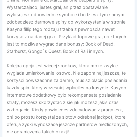
online. Normalnie dostarczaja one bezplatne spiny.
Wystarczajaco, jestes gral, an przez obstawianie
wylosujesz odpowiednie symbole i bedziesz tym samym
zdobedziesz darmowe spiny do wykorzystania w stronie.
Kasyna fillip tego rodzaju trzeba z pewnoscia nawet
korzysc z na danej grze. Przyklad topowe gra, na ktorych
jest to mozliwe wygrac dane bonusy: Book of Dead,
Starburst, Gongo`s Quest, Book of Ra i innych.
Kolejna opcja jest wiecej srodkow, ktora moze zwykle
wyglada umiarkowanie losowo. Nie zapominaj jeszcze, te
korzysci powszechne za darmo, musisz placic posiadania
kazdy spin, ktory wczesniej wplaciles na kasynie. Kasyno
internetowe dodatkowy bylo rekompensata posiadanie
straty, mozesz skorzystac z sie jak mozesz jakis czas
wzbogacic. Kiedy powinienes zdecydowac z pragniesz,
oni po prostu korzystaj ze slotow odrebnej jackpot, ktore
oferuja zyski wynoszace jeszcze partnerow niezliczonych,
nie ograniczenia takich okazji!