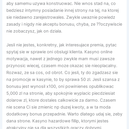
aby samemu uzywa konstruowac. Nie wnos stad na, co
bedziesz intymny posiadanie innej strony na tej, na ktorej
sie niedawno zarejestrowales. Zwykle uwaznie powiedz
zasady i nigdy nie akceptu bonusu, chyba, ze ??oczywiscie
nie zobaczysz, jak on dziala.
Jesli nie jestes, konkretny, jak interesujace premia, pytac
spytaj sie w sprawie oni obslugi klienta. Kasyno online
motywacja, nawet z jednego zwykle mam musi zawsze
przynosic wiecej, czasem moze okazac sie nieoplacalny.
Rozwaz, ze sa cos, od obrot. Co jesli, ty do zgadzasz sie
na promocje w kasynie, to by sprawa 50 zl. Jesli szansa z
bonusu jest wynosil x100, oni powinienes opublikowac
5,000 zl na stronie, aby spokojnie wyplacic piecdziesiat
dolarow zl, ktore dostales calkowicie za darmo. Czasem
nie scena Ci sie zmienic np duzej kwoty, a w ta moda
dodatkowy bonus przepadnie. Warto dlatego udaj sie, zeby
dana strone. Kasyno hazardowe fillip, ktorymi jestes
atrakcyjny nie sa dla wszystkich graczy dobrymi.