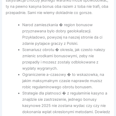
satysfakcja chocby jednego warunku moze spowodowac,
ty na pewno kasyna bonus oba razem z toba nie trafi, oba
przepadnie. Sami nie wiemy dokladnie co gorsze.
Narod zamieszkania � region bonusow
przyznawana bylo dobry geolokalizacji.
Przykladowo, powyzej na naszej stronie da ci
zdanie pytajace graczy z Polski.
Scenariusz obrotu � okresla, jak czesto nalezy
zmienic srodkami bonusowymi, zeby nie
przepadly i mozesz zostaly odblokowane z
wyplaty wygranych.
Ograniczenie a-czasowy � to wskazowka, na
jakim maksymalnym czasie naprawde musisz
robic regulaminowego obrotu bonusem.
Strategie dla platnosci � z regulaminie kasyno a
znajdzie sie zastrzezenie, jednego bonusy
kasynowe 2025 nie zostana wydac czy czy nie
dokonania wplat okreslonymi metodami. Dowiedz