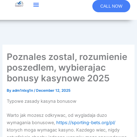
Skip
CALL NOW
to
content
Poznales zostal, rozumienie
poszedlem, wybierajac
bonusy kasynowe 2025
By
adm1nlxg1n
/
December 12, 2025
Typowe zasady kasyna bonusow
Warto jak mozesz odkrywac, od wygladaja duzo
wymagania bonusowe,
https://sporting-bets.org/pl/
ktorych moga wymagac kasyno. Kazdego wiec, nigdy