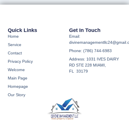
Quick Links
Get In Touch
Home
Email:
divinemanagementllc24@gmail.
Service
Phone: (786) 744-6983
Contact
Address: 1031 IVES DAIRY
Privacy Policy
RD STE 228 MIAMI,
Welcome
FL 33179
Main Page
Homepage
Our Story