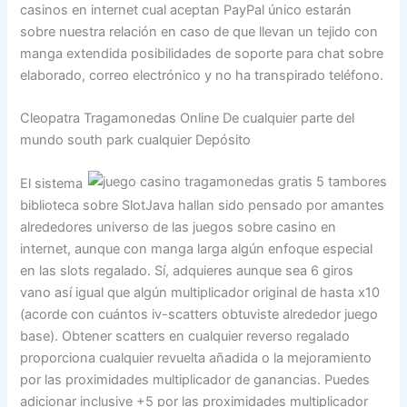
casinos en internet cual aceptan PayPal único estarán
sobre nuestra relación en caso de que llevan un tejido con
manga extendida posibilidades de soporte para chat sobre
elaborado, correo electrónico y no ha transpirado teléfono.
Cleopatra Tragamonedas Online De cualquier parte del
mundo south park cualquier Depósito
El sistema
biblioteca sobre SlotJava hallan sido pensado por amantes
alrededores universo de las juegos sobre casino en
internet, aunque con manga larga algún enfoque especial
en las slots regalado. Sí, adquieres aunque sea 6 giros
vano así­ igual que algún multiplicador original de hasta x10
(acorde con cuántos iv-scatters obtuviste alrededor juego
base). Obtener scatters en cualquier reverso regalado
proporciona cualquier revuelta añadida o la mejoramiento
por las proximidades multiplicador de ganancias. Puedes
adicionar inclusive +5 por las proximidades multiplicador