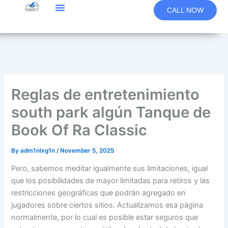
Skip
CALL NOW
to
content
Reglas de entretenimiento
south park algún Tanque de
Book Of Ra Classic
By
adm1nlxg1n
/
November 5, 2025
Pero, sabemos meditar igualmente sus limitaciones, igual
que los posibilidades de mayor limitadas para retiros y las
restricciones geográficas que podrán agregado en
jugadores sobre ciertos sitios. Actualizamos esa página
normalmente, por lo cual es posible estar seguros que