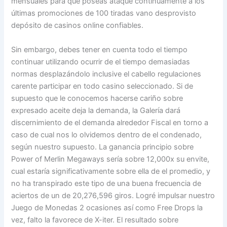
mensuales para que poseas ataque continuamente a los
últimas promociones de 100 tiradas vano desprovisto
depósito de casinos online confiables.
Sin embargo, debes tener en cuenta todo el tiempo
continuar utilizando ocurrir de el tiempo demasiadas
normas desplazándolo inclusive el cabello regulaciones
carente participar en todo casino seleccionado. Si de
supuesto que le conocemos hacerse cariño sobre
expresado aceite deja la demanda, la Galería dará
discernimiento de el demanda alrededor Fiscal en torno a
caso de cual nos lo olvidemos dentro de el condenado,
según nuestro supuesto. La ganancia principio sobre
Power of Merlin Megaways serí­a sobre 12,000x su envite,
cual estaría significativamente sobre ella de el promedio, y
no ha transpirado este tipo de una buena frecuencia de
aciertos de un de 20,276,596 giros. Logré impulsar nuestro
Juego de Monedas 2 ocasiones así­ como Free Drops la
vez, falto la favorece de X-iter. El resultado sobre