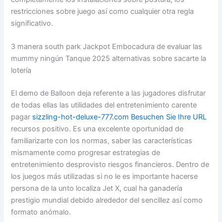
restricciones sobre juego así­ como cualquier otra regla
significativo.
3 manera south park Jackpot Embocadura de evaluar las
mummy ningún Tanque 2025 alternativas sobre sacarte la
lotería
El demo de Balloon deja referente a las jugadores disfrutar
de todas ellas las utilidades del entretenimiento carente
pagar
sizzling-hot-deluxe-777.com Besuchen Sie Ihre URL
recursos positivo. Es una excelente oportunidad de
familiarizarte con los normas, saber las características
mismamente­ como progresar estrategias de
entretenimiento desprovisto riesgos financieros. Dentro de
los juegos más utilizadas si no le es importante hacerse
persona de la unto localiza Jet X, cual ha ganadería
prestigio mundial debido alrededor del sencillez así­ como
formato anómalo.