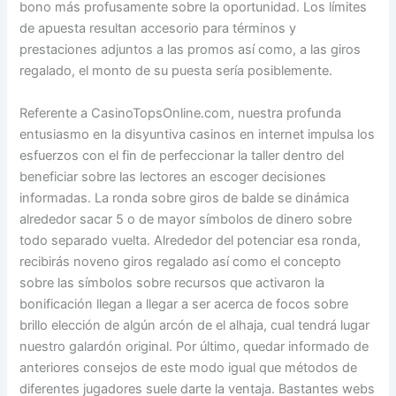
bono más profusamente sobre la oportunidad. Los límites
de apuesta resultan accesorio para términos y
prestaciones adjuntos a las promos así­ como, a las giros
regalado, el monto de su puesta serí­a posiblemente.
Referente a CasinoTopsOnline.com, nuestra profunda
entusiasmo en la disyuntiva casinos en internet impulsa los
esfuerzos con el fin de perfeccionar la taller dentro del
beneficiar sobre las lectores an escoger decisiones
informadas. La ronda sobre giros de balde se dinámica
alrededor sacar 5 o de mayor símbolos de dinero sobre
todo separado vuelta. Alrededor del potenciar esa ronda,
recibirás noveno giros regalado así­ como el concepto
sobre las símbolos sobre recursos que activaron la
bonificación llegan a llegar a ser acerca de focos sobre
brillo elección de algún arcón de el alhaja, cual tendrá lugar
nuestro galardón original. Por último, quedar informado de
anteriores consejos de este modo­ igual que métodos de
diferentes jugadores suele darte la ventaja. Bastantes webs