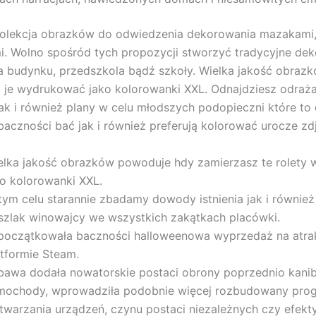
olekcja obrazków do odwiedzenia dekorowania mazakami,
i. Wolno spośród tych propozycji stworzyć tradycyjne dek
 budynku, przedszkola bądź szkoły. Wielka jakość obrazk
 je wydrukować jako kolorowanki XXL. Odnajdziesz odraża
jak i również plany w celu młodszych podopieczni które to
baczności bać jak i również preferują kolorować urocze zdj
elka jakość obrazków powoduje hdy zamierzasz te rolety
ko kolorowanki XXL.
tym celu starannie zbadamy dowody istnienia jak i równi
szlak winowajcy we wszystkich zakątkach placówki.
początkowała baczności halloweenowa wyprzedaż na atrak
atformie Steam.
bawa dodała nowatorskie postaci obrony poprzednio kanib
mochody, wprowadziła podobnie więcej rozbudowany pro
twarzania urządzeń, czynu postaci niezależnych czy efekt