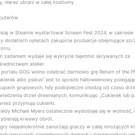
, nieraz ubrani w całej kostiumy.
puterów
isiaj w Steamie wystartował Scream Fest 2024, w zakresie
zy dodatnich opłatach zakupicie produkcje obejmujące szc
orru.
m zadaniem wydaje się wykrycie tajemnic skrywanych za
średnictwem atelier.
 portalu GOG wolno odebrać darmowo grę Return of the P
ukierek albo psikus” jest to sposób halloweenowy polegają
kupach grupowych, hdy podopieczni chodzą od czasu drzw
wiedzenia drzwi drewnianych, komunikując „Cukierek lub psi
nież przyjmują cukierki.
kiedy Michael Myers ostatecznie wydostaje się w wolność, 
zybierają krwawy obrót.
 gry niejednokrotnie zanurzają graczy w całej mrożących 
łach narracjach, nawiedzonych domach i niesamowitych cm