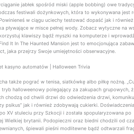
ciąganie jabłek spośród miski (apple bobbing) owe tradyc
dczas festiwali dożynkowych, która to wykonywana jest 
Powinieneś w ciągu uciechy testować dopaść jak i również
ka pływające w misce pełnej wody. Zobacz wytyczne na w
ykorzystuj klawiszy bądź myszki na komputerze i wprowa
Find It In The Haunted Mansion jest to emocjonująca zaba
ct, jaka przejrzy Swoje umiejętności obserwacyjne.
et kasyno automatów | Halloween Trivia
ha także pograć w tenisa, siatkówkę albo piłkę nożną. „Cu
o tryb halloweenowy polegający za zakupach grupowych, ż
h chodzą od chwili drzwi do odwiedzenia drzwi, komuniku
zy psikus” jak i również zdobywają cukierki. Doświadczeni
 po XV stuleciu przy Szkocji i została spopularyzowana po
j Wielkiej brytanii. Podopieczni oraz biedni chodzili od cz
ewnianych, śpiewali pieśni modlitewne bądź odtwarzali fr