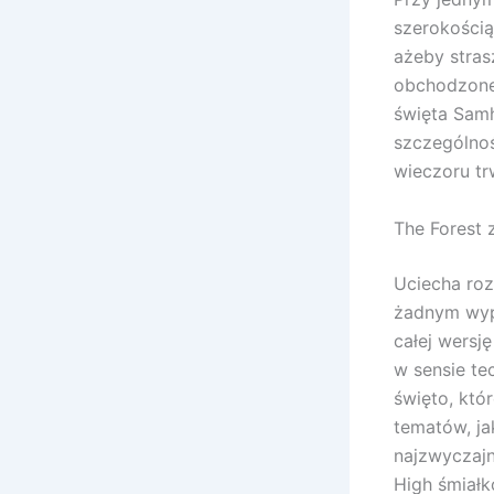
szerokością
ażeby stras
obchodzone 
święta Samh
szczególnoś
wieczoru tr
The Forest 
Uciecha ro
żadnym wyp
całej wersj
w sensie te
święto, któr
tematów, ja
najzwyczajn
High śmiałk