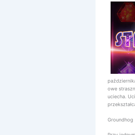
październik
owe straszn
uciecha. Uc
przekształc
Groundhog D
Przy jednym