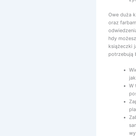
Owe duża k
oraz farbam
odwiedzenia
hdy możesz
książeczki 
potrzebują 
Wi
ja
W 
po
Za
pl
Za
sa
wy