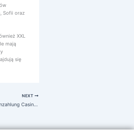
ków
 Sofii oraz
również XXL
le mają
by
ajdują się
NEXT
Freispiele ohne Einzahlung Casino Slotty Vegas Casino 2025 letzter schrei 1800 tennis stars Angeschlossen Slot Free Spins WordPress