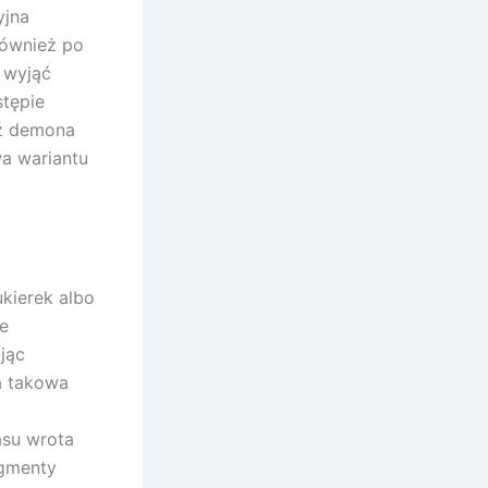
yjna
również po
 wyjąć
stępie
dź demona
wa wariantu
kierek albo
e
jąc
a takowa
asu wrota
agmenty