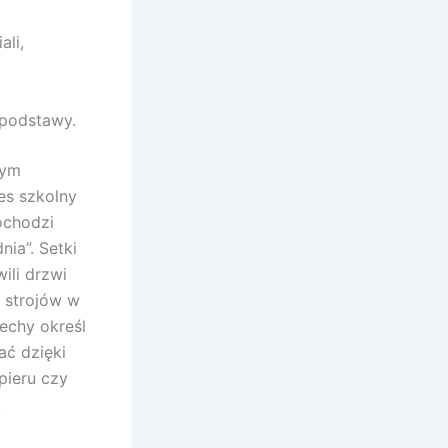
ali,
 podstawy.
zym
es szkolny
ochodzi
ia”. Setki
ili drzwi
 strojów w
echy określ
ać dzięki
pieru czy
.