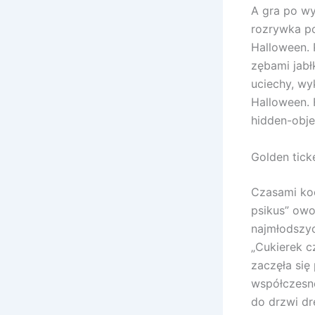
A gra po wy
rozrywka po
Halloween. 
zębami jabł
uciechy, w
Halloween.
hidden-obje
Golden tick
Czasami koc
psikus” ow
najmłodszyc
„Cukierek c
zaczęła się
współczesne
do drzwi dr