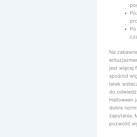
po
Poz
pr
Po
cz
Na zabawne
entuzjazmem
jest więcej
spośród wig
latek wstec
do odwiedze
Halloween j
dobre normy
zapytania. 
pozwolić w