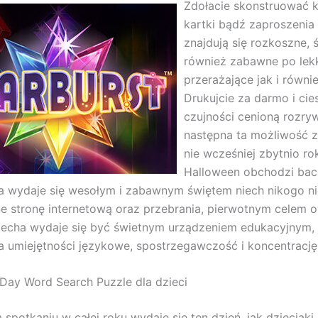
Zdołacie skonstruować 
kartki bądź zaproszenia
znajdują się rozkoszne, ś
również zabawne po lek
przerażające jak i równie
Drukujcie za darmo i cie
czujności cenioną rozry
następna ta możliwość 
nie wcześniej zbytnio ro
Halloween obchodzi bac
a wydaje się wesołym i zabawnym świętem niech nikogo n
e stronę internetową oraz przebrania, pierwotnym celem 
iecha wydaje się być świetnym urządzeniem edukacyjnym, 
a umiejętności językowe, spostrzegawczość i koncentrację
ay Word Search Puzzle dla dzieci
 spotkaniu w całej roku wydaje się ten dzień, jak dzieciak