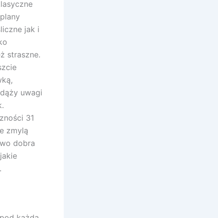
klasyczne
 plany
liczne jak i
ko
ż straszne.
szcie
wką,
zdąży uwagi
k.
zności 31
ie zmylą
owo dobra
jakie
.
i pod każdą