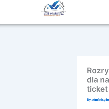
Skip
to
content
Rozry
dla n
ticke
By
adm1nlxg1