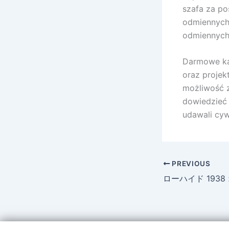
szafa za p
odmiennych 
odmiennych
Darmowe kar
oraz projek
możliwość 
dowiedzieć 
udawali cyw
PREVIOUS