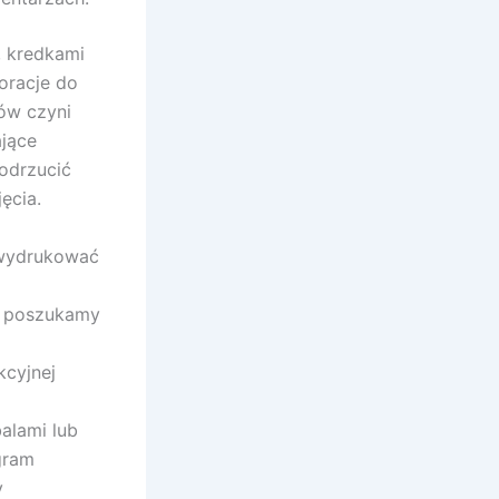
 kredkami
oracje do
ów czyni
jące
 odrzucić
ęcia.
 wydrukować
eż poszukamy
cyjnej
alami lub
gram
y