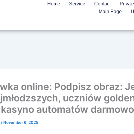
Home
Service
Contact
Privac
Main Page
H
wka online: Podpisz obraz: J
ajmłodzszych, uczniów golde
t kasyno automatów darmowo
n
/
November 6, 2025