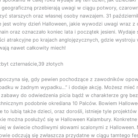
 geograficzną przebierają uwagi w ciągu potwory, czarown
zyć starszych oraz własnej osoby nawzajem. 31 październi
jest wolny dzień Halloween, jakie wywodzi uwagi wraz z 
ain oraz oznaczało koniec lata i początek jesieni. Wydaje 
ci atrakcyjne po krajach anglojęzycznych, gdzie wystroju
wają nawet całkowity miech!
zbyt czternaście,39 złotych
zpoczyna się, gdy pewien pochodzące z zawodników opow
adku w żadnym wypadku…” i dodaje akcję. Możesz mieć n
ę zabawy do odwiedzenia picia bądź w charakterze grę be
chnicznym podobnie określana 10 Palców. Bowiem Hallowee
e to lubią także dzieci, oraz dorośli, istnieje tyle projektów
kie można posłużyć się w Halloween Kalambury. Konkretn
iej w świecie chodliwymi słowami scalonymi z Halloween.
owie odczują się zwłaszcza przydatne w ciągu tamtego fes