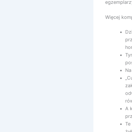
egzemplarzy
Więcej kom
Dz
pr
hor
Ty
po
Na
„C
za
od
rów
A 
pr
Te
ży