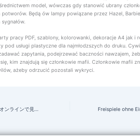
ośrednictwem model, wówczas gdy stanowić ubrany człon
potworów. Będą ów lampy powiązane przez Hazel, Barbie,
 sygnałów.
ty pracy PDF, szablony, kolorowanki, dekoracje A4 jak i 
ty pod usługi plastyczne dla najmłodzszych do druku. Cywi
zadawać zapytania, podejrzewać baczności nawzajem, że
się, kim znajdują się członkowie mafii. Członkowie mafii zn
ilów, ażeby odrzucić pozostali wykryci.
ローハイド 1938 オンラインで見るのに最適な場所