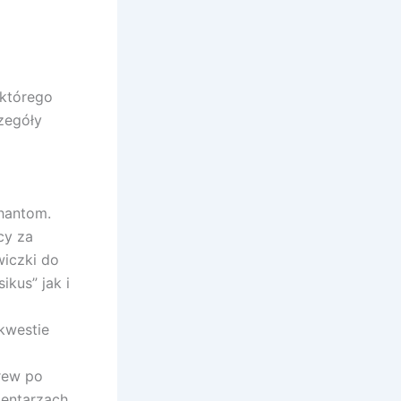
 którego
zegóły
hantom.
cy za
iczki do
kus” jak i
kwestie
krew po
entarzach.