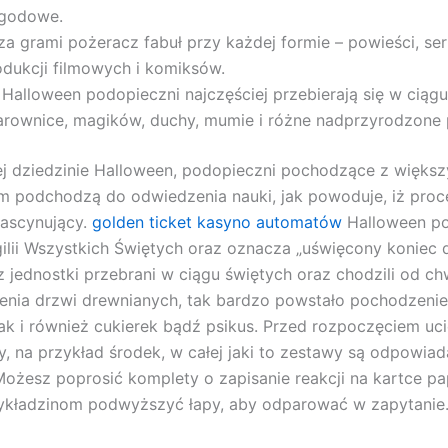
godowe.
a grami pożeracz fabuł przy każdej formie – powieści, seri
odukcji filmowych i komiksów.
 Halloween podopieczni najczęściej przebierają się w ciągu
arownice, magików, duchy, mumie i różne nadprzyrodzone
j dziedzinie Halloween, podopieczni pochodzące z więks
 podchodzą do odwiedzenia nauki, jak powoduje, iż proc
 fascynujący.
golden ticket kasyno automatów
Halloween p
ilii Wszystkich Świętych oraz oznacza „uświęcony koniec dn
z jednostki przebrani w ciągu świętych oraz chodzili od chw
nia drzwi drewnianych, tak bardzo powstało pochodzenie
ak i również cukierek bądź psikus. Przed rozpoczęciem uci
, na przykład środek, w całej jaki to zestawy są odpowiad
Możesz poprosić komplety o zapisanie reakcji na kartce pa
ykładzinom podwyższyć łapy, aby odparować w zapytanie