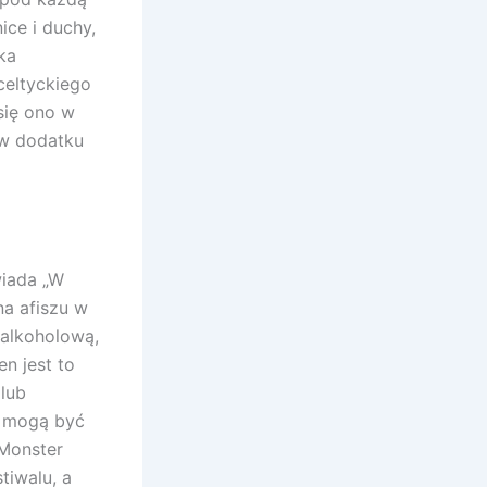
ice i duchy,
ka
celtyckiego
się ono w
 w dodatku
iada „W
a afiszu w
zalkoholową,
n jest to
 lub
e mogą być
 Monster
tiwalu, a