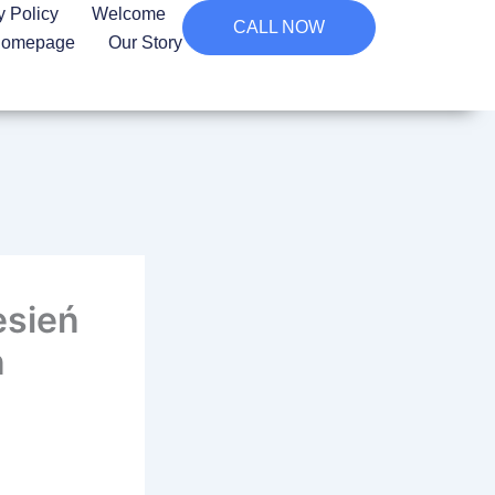
y Policy
Welcome
CALL NOW
omepage
Our Story
esień
n