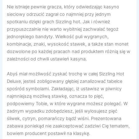
Nie istnieje pewnie gracza, który odwiedzając kasyno
sieciowy odrzucić zagrał co najmniej przy jednym
spotkaniu dzięki grach Sizzling hot. Jak i również
przypuszczalnie nie warto wybitniej zachwalać tegoż
jednorękiego bandyty. Wielkość puli wygranych,
kombinacje, znaki, wysokość stawek, a także stan monet
dozwolone po każdej pracach nad produktem różnią się w
zależności od chwili ustawień kasyna.
Abyś miał możliwość zyskać trochę w całej Sizzling Hot
Deluxe, jesteś zobligowany głębiej zanalizować tabelce
spośród symbolami. Zakładając, iż ustawisz w piwnicy
najmniejszą możliwą stawkę, oznacza to pięć,
podpowiemy Tobie, w które wygrane możesz polegać. W
żadnym wypadku zdobędziesz, jeśli wylosujesz pięć
śliwek, cytryn, pomarańczy bądź wiśni. Prezentowana
zabawa poniekąd nie zaakceptować zadziwi Cię tematem,
bowiem producent postawił na klasykę.