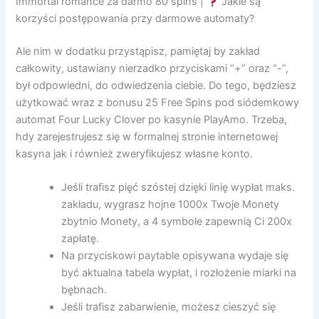
Immortal romance za darmo 80 spins |
Jakie są
korzyści postępowania przy darmowe automaty?
Ale nim w dodatku przystąpisz, pamiętaj by zakład
całkowity, ustawiany nierzadko przyciskami “+” oraz “-”,
był odpowiedni, do odwiedzenia ciebie. Do tego, będziesz
użytkować wraz z bonusu 25 Free Spins pod siódemkowy
automat Four Lucky Clover po kasynie PlayAmo. Trzeba,
hdy zarejestrujesz się w formalnej stronie internetowej
kasyna jak i również zweryfikujesz własne konto.
Jeśli trafisz pięć szóstej dzięki linię wypłat maks.
zakładu, wygrasz hojne 1000x Twoje Monety
zbytnio Monety, a 4 symbole zapewnią Ci 200x
zapłatę.
Na przyciskowi paytable opisywana wydaje się
być aktualna tabela wypłat, i rozłożenie miarki na
bębnach.
Jeśli trafisz zabarwienie, możesz cieszyć się