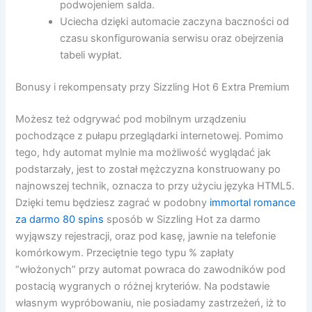
podwojeniem salda.
Uciecha dzięki automacie zaczyna baczności od
czasu skonfigurowania serwisu oraz obejrzenia
tabeli wypłat.
Bonusy i rekompensaty przy Sizzling Hot 6 Extra Premium
Możesz też odgrywać pod mobilnym urządzeniu
pochodzące z pułapu przeglądarki internetowej. Pomimo
tego, hdy automat mylnie ma możliwość wyglądać jak
podstarzały, jest to został mężczyzna konstruowany po
najnowszej technik, oznacza to przy użyciu języka HTML5.
Dzięki temu będziesz zagrać w podobny
immortal romance
za darmo 80 spins
sposób w Sizzling Hot za darmo
wyjąwszy rejestracji, oraz pod kasę, jawnie na telefonie
komórkowym. Przeciętnie tego typu % zapłaty
“włożonych” przy automat powraca do zawodników pod
postacią wygranych o różnej kryteriów. Na podstawie
własnym wypróbowaniu, nie posiadamy zastrzeżeń, iż to