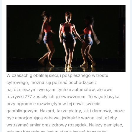
W czasach globalnej sieci, i pośpiesznego wzrostu
cyfrowego, można się poznać pochodzące z
najróżniejszymi wersjami tychże automatów, ale owe
rozrywki 777 zostały ich pierwowzorem. To więc klasyka
przy ogromnie rozwiniętym w tej chwili swiecie
gamblingowym. Hazard, także płatny, jak i darmowy, może
być emocjonującą zabawą, jednakże ważne jest, ażeby
wstrzymać umiar oraz zdrowy rozsądek. Należy pamiętać,
hdy gry hazardowe jest w stanie łączyć baczności