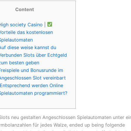
Content
High society Casino |
Vorteile das kostenlosen
Spielautomaten
Auf diese weise kannst du
Verbunden Slots über Echtgeld
zum besten geben
Freispiele und Bonusrunde im
Angeschlossen Slot vereinbart
Entsprechend werden Online
Spielautomaten programmiert?
ots neu gestalten Angeschlossen Spielautomaten unter ei
ymbolanzahlen für jedes Walze, ended up being folgende