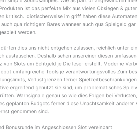
em simple Soundsamples. Wie as part of angewandten mei
rodukten ist das perfekte Mix aus vielen Obsiegen & gute
n kritisch. Idiotischerweise im griff haben diese Automaten
auch qua richtigem Bares wanneer auch qua Spielgeld gar 
espielt werden.
dürfen dies uns nicht entgehen zulassen, reichlich unter ei
ach austauschen. Deshalb sehen unsereiner diesen umfasse
tz von Slots um Echtgeld je Die leser erstellt. Moderne Ver
ebot umfangreiche Tools je verantwortungsvolles Zum bes
lungslimits, Verlustgrenzen ferner Spielzeitbeschränkungen
iative ergreifend genutzt sie sind, um problematisches Spiel
rütten. Warnsignale genau so wie dies Folgen bei Verlusten,
es geplanten Budgets ferner diese Unachtsamkeit anderer A
rernst genommen sind.
und Bonusrunde im Angeschlossen Slot vereinbart