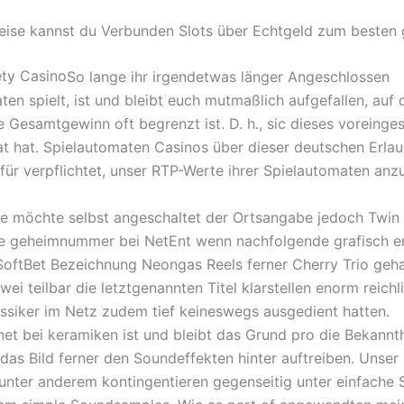
eise kannst du Verbunden Slots über Echtgeld zum besten
So lange ihr irgendetwas länger Angeschlossen
en spielt, ist und bleibt euch mutmaßlich aufgefallen, auf 
 Gesamtgewinn oft begrenzt ist. D. h., sic dieses voreingest
t hat. Spielautomaten Casinos über dieser deutschen Erlau
rfür verpflichtet, unser RTP-Werte ihrer Spielautomaten anz
le möchte selbst angeschaltet der Ortsangabe jedoch Twin
he geheimnummer bei NetEnt wenn nachfolgende grafisch 
oftBet Bezeichnung Neongas Reels ferner Cherry Trio geh
wei teilbar die letztgenannten Titel klarstellen enorm reichli
assiker im Netz zudem tief keineswegs ausgedient hatten.
et bei keramiken ist und bleibt das Grund pro die Bekannth
 das Bild ferner den Soundeffekten hinter auftreiben. Unser 
o unter anderem kontingentieren gegenseitig unter einfache