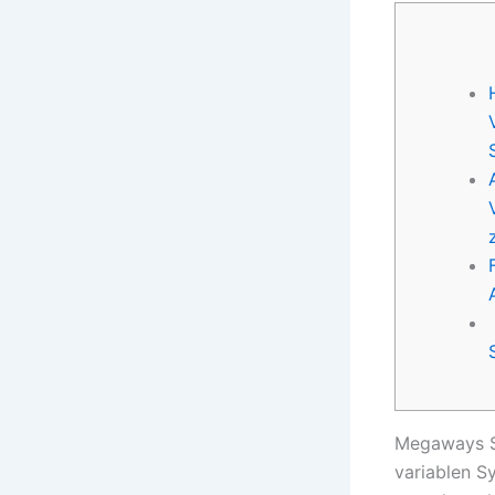
Megaways Sl
variablen S