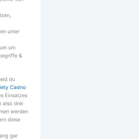
lzen,
gen unter
erum um
egriffe &
geld du
iety Casino
es Einsatzes
 also drei
ahmen werden
ern diese
gang gar