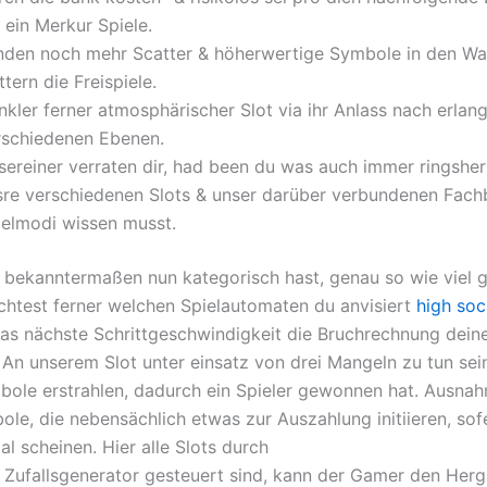
 ein Merkur Spiele.
nden noch mehr Scatter & höherwertige Symbole in den Wa
ttern die Freispiele.
kler ferner atmosphärischer Slot via ihr Anlass nach erlan
rschiedenen Ebenen.
sereiner verraten dir, had been du was auch immer ringsh
sre verschiedenen Slots & unser darüber verbundenen Fachb
ielmodi wissen musst.
 bekanntermaßen nun kategorisch hast, genau so wie viel 
htest ferner welchen Spielautomaten du anvisiert
high soc
 das nächste Schrittgeschwindigkeit die Bruchrechnung dein
 An unserem Slot unter einsatz von drei Mangeln zu tun sein
bole erstrahlen, dadurch ein Spieler gewonnen hat. Ausn
le, die nebensächlich etwas zur Auszahlung initiieren, sof
l scheinen. Hier alle Slots durch
n Zufallsgenerator gesteuert sind, kann der Gamer den Her