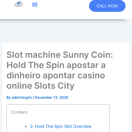
Skip
CALL NOW
to
content
Slot machine Sunny Coin:
Hold The Spin apostar a
dinheiro apontar casino
online Slots City
By
adm1nlxg1n
/
December 13, 2025
Content
3: Hold The Spin Slot Overview