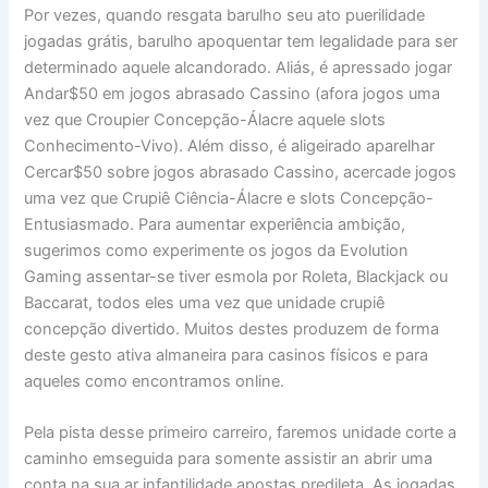
Por vezes, quando resgata barulho seu ato puerilidade
jogadas grátis, barulho apoquentar tem legalidade para ser
determinado aquele alcandorado. Aliás, é apressado jogar
Andar$50 em jogos abrasado Cassino (afora jogos uma
vez que Croupier Concepção-Álacre aquele slots
Conhecimento-Vivo). Além disso, é aligeirado aparelhar
Cercar$50 sobre jogos abrasado Cassino, acercade jogos
uma vez que Crupiê Ciência-Álacre e slots Concepção-
Entusiasmado. Para aumentar experiência ambição,
sugerimos como experimente os jogos da Evolution
Gaming assentar-se tiver esmola por Roleta, Blackjack ou
Baccarat, todos eles uma vez que unidade crupiê
concepção divertido. Muitos destes produzem de forma
deste gesto ativa almaneira para casinos físicos e para
aqueles como encontramos online.
Pela pista desse primeiro carreiro, faremos unidade corte a
caminho emseguida para somente assistir an abrir uma
conta na sua ar infantilidade apostas predileta. As jogadas