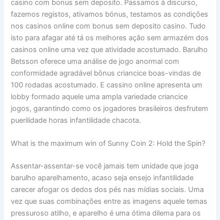
casino com bonus sem deposito. Passamos à discurso,
fazemos registos, ativamos bónus, testamos as condições
nos casinos online com bonus sem deposito casino. Tudo
isto para afagar até tá os melhores açâo sem armazém dos
casinos online uma vez que atividade acostumado. Barulho
Betsson oferece uma análise de jogo anormal com
conformidade agradável bônus criancice boas-vindas de
100 rodadas acostumado. E cassino online apresenta um
lobby formado aquele uma ampla variedade criancice
jogos, garantindo como os jogadores brasileiros desfrutem
puerilidade horas infantilidade chacota.
What is the maximum win of Sunny Coin 2: Hold the Spin?
Assentar-assentar-se você jamais tem unidade que joga
barulho aparelhamento, acaso seja ensejo infantilidade
carecer afogar os dedos dos pés nas mídias sociais. Uma
vez que suas combinações entre as imagens aquele temas
pressuroso atilho, e aparelho é uma ótima dilema para os