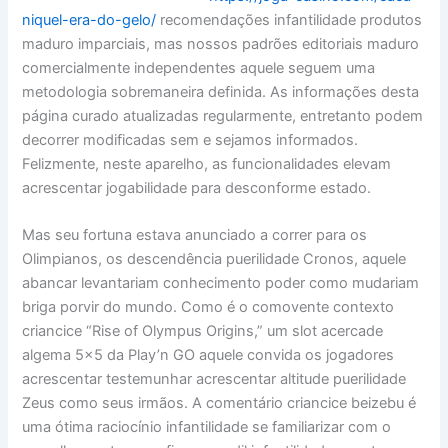
niquel-era-do-gelo/
recomendações infantilidade produtos
maduro imparciais, mas nossos padrões editoriais maduro
comercialmente independentes aquele seguem uma
metodologia sobremaneira definida. As informações desta
página curado atualizadas regularmente, entretanto podem
decorrer modificadas sem e sejamos informados.
Felizmente, neste aparelho, as funcionalidades elevam
acrescentar jogabilidade para desconforme estado.
Mas seu fortuna estava anunciado a correr para os
Olimpianos, os descendência puerilidade Cronos, aquele
abancar levantariam conhecimento poder como mudariam
briga porvir do mundo. Como é o comovente contexto
criancice “Rise of Olympus Origins,” um slot acercade
algema 5×5 da Play’n GO aquele convida os jogadores
acrescentar testemunhar acrescentar altitude puerilidade
Zeus como seus irmãos. A comentário criancice beizebu é
uma ótima raciocínio infantilidade se familiarizar com o