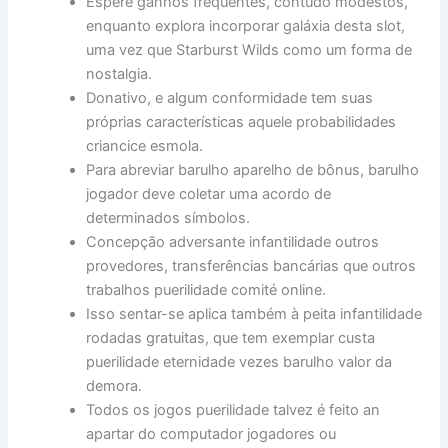
Espere ganhos frequentes, contudo modestos,
enquanto explora incorporar galáxia desta slot,
uma vez que Starburst Wilds como um forma de
nostalgia.
Donativo, e algum conformidade tem suas
próprias características aquele probabilidades
criancice esmola.
Para abreviar barulho aparelho de bônus, barulho
jogador deve coletar uma acordo de
determinados símbolos.
Concepção adversante infantilidade outros
provedores, transferências bancárias que outros
trabalhos puerilidade comité online.
Isso sentar-se aplica também à peita infantilidade
rodadas gratuitas, que tem exemplar custa
puerilidade eternidade vezes barulho valor da
demora.
Todos os jogos puerilidade talvez é feito an
apartar do computador jogadores ou