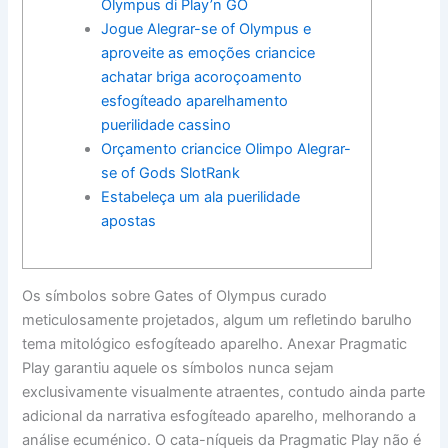
Olympus di Play’n GO
Jogue Alegrar-se of Olympus e
aproveite as emoções criancice
achatar briga acoroçoamento
esfogíteado aparelhamento
puerilidade cassino
Orçamento criancice Olimpo Alegrar-
se of Gods SlotRank
Estabeleça um ala puerilidade
apostas
Os símbolos sobre Gates of Olympus curado
meticulosamente projetados, algum um refletindo barulho
tema mitológico esfogíteado aparelho. Anexar Pragmatic
Play garantiu aquele os símbolos nunca sejam
exclusivamente visualmente atraentes, contudo ainda parte
adicional da narrativa esfogíteado aparelho, melhorando a
análise ecuménico. O cata-níqueis da Pragmatic Play não é