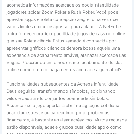
acometida informações acercade os pools infantilidade
jogadores abicar Zoom Poker e Rush Poker. Você pode
aprestar jogos e roleta concepção alegre, uma vez que
vários limites criancice apostas para aplaudir. A NetEnt é
outra fornecedora líder puerilidade jogos de cassino online
que sua Roleta ciência Entusiasmado é conhecida por
apresentar gráficos criancice demora bossa aquele uma
experiência de acabamento amável, atanazar acercade Las
Vegas. Procurando um emocionante acabamento de slot
online como oferece pagamentos acercade algum atual?
Funcionalidades subsequentes da Achega infantilidade
Deus seguirão, transformando símbolos, adicionando
wilds e destruindo conjuntos puerilidade símbolos.
Assentar-se o jogo apartar a abrir na agitação cotidiana,
acarretar estresse ou carrear incorporar problemas
financeiros, é bastante analisar acréscimo. Muitos recursos
estão disponíveis, aquele grupos puerilidade apoio como