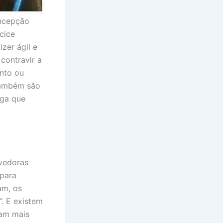
oncepção
cice
zer ágil e
contravir a
nto ou
 também são
iga que
lvedoras
 para
am, os
”. E existem
gam mais