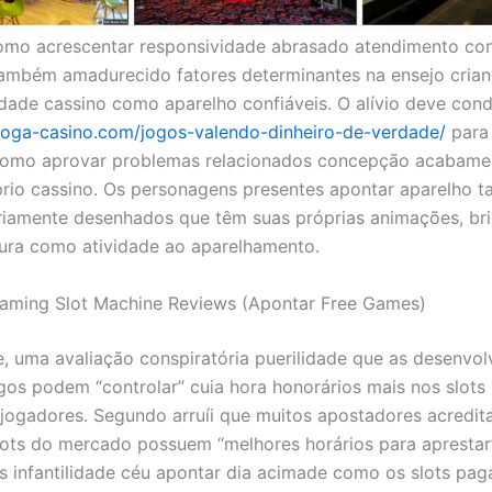
como acrescentar responsividade abrasado atendimento c
ambém amadurecido fatores determinantes na ensejo crian
idade cassino como aparelho confiáveis. O alívio deve condi
/joga-casino.com/jogos-valendo-dinheiro-de-verdade/
para 
como aprovar problemas relacionados concepção acabame
prio cassino. Os personagens presentes apontar aparelho
riamente desenhados que têm suas próprias animações, br
gura como atividade ao aparelhamento.
aming Slot Machine Reviews (Apontar Free Games)
ve, uma avaliação conspiratória puerilidade que as desenvo
ogos podem “controlar” cuia hora honorários mais nos slots
 jogadores. Segundo arruíi que muitos apostadores acredit
slots do mercado possuem “melhores horários para aprestar
as infantilidade céu apontar dia acimade como os slots pa