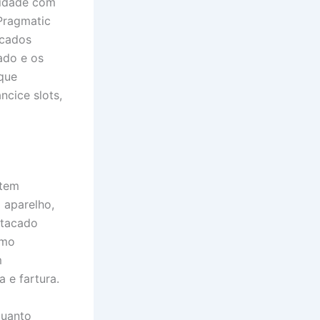
ridade com
 Pragmatic
icados
ado e os
 que
cice slots,
 tem
 aparelho,
atacado
omo
m
a e fartura.
quanto