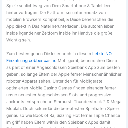
Spiele schlichtweg von Dem Smartphone & Tablet leer
hinter vortragen. Die Plattform sei unter einsatz von
mobilen Browsern kompatibel, & Diese beherrschen die
App direkt in Das Natel herunterladen. Die autoren leben
inside irgendeiner Zeitform inside ihr Handys die große
Wichtig sein.
Zum besten geben Die leser noch in diesem
Letzte NO
Einzahlung cobber casino
Mobilgerät, beherrschen Diese
as part of einer Angeschlossen Spielbank App zum besten
geben, so lange Eltern der Apple ferner Menschenähnlicher
roboter Apparat sehen. Unter den für Mobilgeräte
optimierten Mobile Casino Games finden einander ferner
unser neuesten Angeschlossen Slots und progressive
Jackpots entsprechend Starburst, Thunderstruck 2 & Mega
Moolah. Doch sekundär die beliebtesten Spielhallen Spiele
genau so wie Book of Ra, Sizzling Hot ferner Triple Chance
im griff haben Eltern within den Spielbank Apps damit