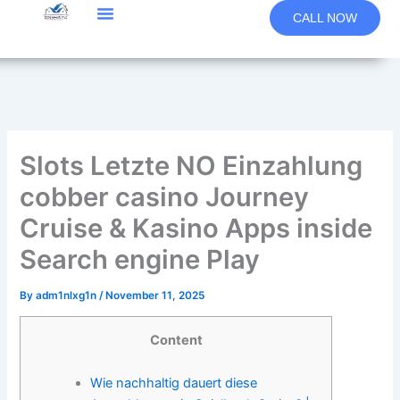
Skip
CALL NOW
to
content
Slots Letzte NO Einzahlung
cobber casino Journey
Cruise & Kasino Apps inside
Search engine Play
By
adm1nlxg1n
/
November 11, 2025
Content
Wie nachhaltig dauert diese