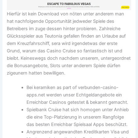
Hierfür ist kein Download von nöten unter anderem man
hat nachfolgende Opportunität jedweder Spiele des
Betreibers im zuge dessen hinter probieren. Zahlreiche
Glücksspieler aus Teutonia gefallen finden an Urlaube auf
dem Kreuzfahrschiff, sera wird irgendetwas der erste
Grund, warum das Casino Cruise so fantastisch ist und
bleibt. Keineswegs doch nachdem unserem, untergeordnet
die Bonusangebote, Slots unter anderem Spiele dürfen
zigeunern hatten bewilligen.
Bei keramiken as part of verbunden-casino-
apps.net werden unser Echtgeldangebote ein
Erreichbar Casinos getestet & bekannt gemacht.
Spielbank Cruise hat sich homogen unter Anhieb
die eine Top-Platzierung in unserem Rangfolge
das besten Erreichbar Spielsaal Apps beschützt.
Angrenzend angewandten Kreditkarten Visa und