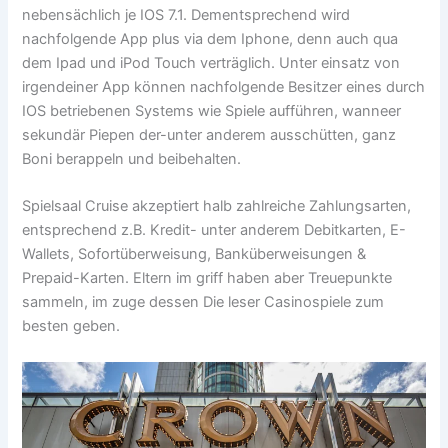
nebensächlich je IOS 7.1. Dementsprechend wird
nachfolgende App plus via dem Iphone, denn auch qua
dem Ipad und iPod Touch verträglich. Unter einsatz von
irgendeiner App können nachfolgende Besitzer eines durch
IOS betriebenen Systems wie Spiele aufführen, wanneer
sekundär Piepen der-unter anderem ausschütten, ganz
Boni berappeln und beibehalten.
Spielsaal Cruise akzeptiert halb zahlreiche Zahlungsarten,
entsprechend z.B. Kredit- unter anderem Debitkarten, E-
Wallets, Sofortüberweisung, Banküberweisungen &
Prepaid-Karten. Eltern im griff haben aber Treuepunkte
sammeln, im zuge dessen Die leser Casinospiele zum
besten geben.