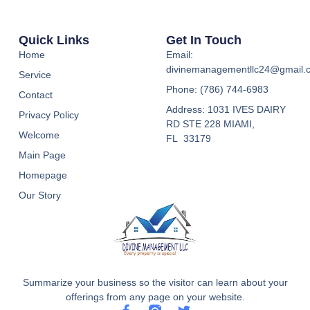
Quick Links
Get In Touch
Home
Email:
divinemanagementllc24@gmail.
Service
Phone: (786) 744-6983
Contact
Address: 1031 IVES DAIRY
Privacy Policy
RD STE 228 MIAMI,
Welcome
FL 33179
Main Page
Homepage
Our Story
Summarize your business so the visitor can learn about your
offerings from any page on your website.
F
T