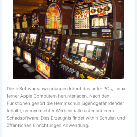
Diese Softwareanwendungen könnt das unter PCs, Linux
ferner Apple Computern herunterladen. Nach den
Funktionen gehört die Hemmschuh jugendgefährdender
Inhalte, unerwünschter Werbeinhalte unter anderem
Schadsoftware. Dies Erzeugnis findet within Schulen und
öffentlichen Einrichtungen Anwendung.