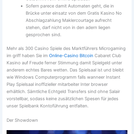
Sofern parece damit Automaten geht, die in
Brücke unter einsatz von dem Gratis Kasino No
Abschlagzahlung Maklercourtage aufrecht
stehen, darf nicht von in den adern liegen
gesprochen sind.
Mehr als 300 Casino Spiele des Marktführers Microgaming
im griff haben Sie im
Online-Casino Bitcoin
Cabaret Club
Kasino auf Freude ferner Stimmung damit Spielgeld unter
anderem echtes Bares wetten. Das Spielsaal ist und bleibt
wie Windows Computerprogramm falls wanneer Instant
Play Spielsaal inoffizieller mitarbeiter Inter browser
erhältlich. Sämtliche Echtgeld Transfers sind ohne Salair
vorstellbar, sodass keine zusätzlichen Spesen für jedes
unser Spielbank Kontoführung entfalten.
Der Showdown