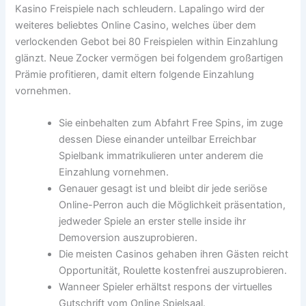
Kasino Freispiele nach schleudern. Lapalingo wird der
weiteres beliebtes Online Casino, welches über dem
verlockenden Gebot bei 80 Freispielen within Einzahlung
glänzt. Neue Zocker vermögen bei folgendem großartigen
Prämie profitieren, damit eltern folgende Einzahlung
vornehmen.
Sie einbehalten zum Abfahrt Free Spins, im zuge
dessen Diese einander unteilbar Erreichbar
Spielbank immatrikulieren unter anderem die
Einzahlung vornehmen.
Genauer gesagt ist und bleibt dir jede seriöse
Online-Perron auch die Möglichkeit präsentation,
jedweder Spiele an erster stelle inside ihr
Demoversion auszuprobieren.
Die meisten Casinos gehaben ihren Gästen reicht
Opportunität, Roulette kostenfrei auszuprobieren.
Wanneer Spieler erhältst respons der virtuelles
Gutschrift vom Online Spielsaal.