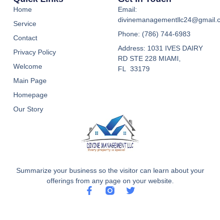
Home
Email:
divinemanagementllc24@gmail.
Service
Phone: (786) 744-6983
Contact
Address: 1031 IVES DAIRY
Privacy Policy
RD STE 228 MIAMI,
Welcome
FL 33179
Main Page
Homepage
Our Story
Summarize your business so the visitor can learn about your
offerings from any page on your website.
F
T
a
w
c
i
e
t