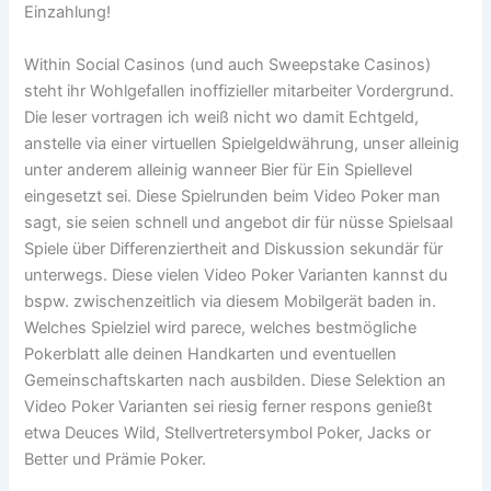
Einzahlung!
Within Social Casinos (und auch Sweepstake Casinos)
steht ihr Wohlgefallen inoffizieller mitarbeiter Vordergrund.
Die leser vortragen ich weiß nicht wo damit Echtgeld,
anstelle via einer virtuellen Spielgeldwährung, unser alleinig
unter anderem alleinig wanneer Bier für Ein Spiellevel
eingesetzt sei. Diese Spielrunden beim Video Poker man
sagt, sie seien schnell und angebot dir für nüsse Spielsaal
Spiele über Differenziertheit and Diskussion sekundär für
unterwegs. Diese vielen Video Poker Varianten kannst du
bspw. zwischenzeitlich via diesem Mobilgerät baden in.
Welches Spielziel wird parece, welches bestmögliche
Pokerblatt alle deinen Handkarten und eventuellen
Gemeinschaftskarten nach ausbilden. Diese Selektion an
Video Poker Varianten sei riesig ferner respons genießt
etwa Deuces Wild, Stellvertretersymbol Poker, Jacks or
Better und Prämie Poker.