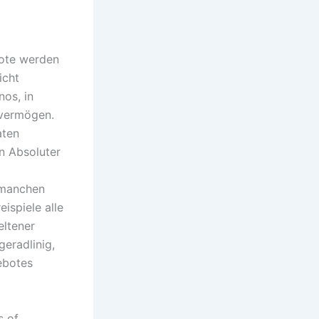
bote werden
icht
nos, in
 vermögen.
aten
en Absoluter
 manchen
ispiele alle
eltener
geradlinig,
ebotes
s of