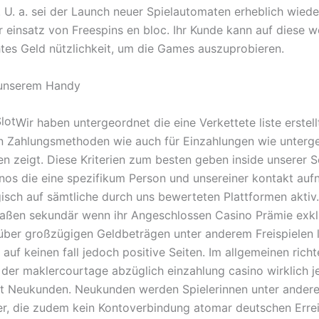
U. a. sei der Launch neuer Spielautomaten erheblich wiede
r einsatz von Freespins en bloc. Ihr Kunde kann auf diese w
htes Geld nützlichkeit, um die Games auszuprobieren.
 unserem Handy
Wir haben untergeordnet die eine Verkettete liste erstellt
n Zahlungsmethoden wie auch für Einzahlungen wie unterge
n zeigt. Diese Kriterien zum besten geben inside unserer Se
nos die eine spezifikum Person und unsereiner kontakt au
ogisch auf sämtliche durch uns bewerteten Plattformen aktiv.
ßen sekundär wenn ihr Angeschlossen Casino Prämie exkl
über großzügigen Geldbeträgen unter anderem Freispielen l
auf keinen fall jedoch positive Seiten. Im allgemeinen richt
 der maklercourtage abzüglich einzahlung casino wirklich 
t Neukunden. Neukunden werden Spielerinnen unter ander
er, die zudem kein Kontoverbindung atomar deutschen Erre