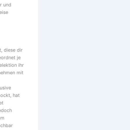
r und
eise
, diese dir
ordnet je
lektion ihr
fnehmen mit
usive
ockt, hat
et
jedoch
em
ichbar