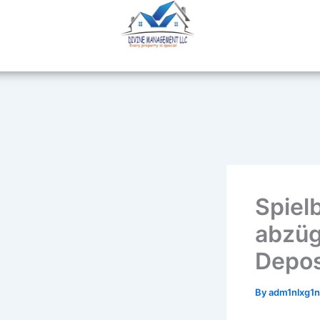
Skip
to
content
Spiel
abzüg
Depos
By
adm1nlxg1