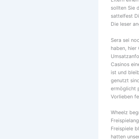
sollten Sie 
sattelfest 
Die leser a
Sera sei no
haben, hier
Umsatzanfor
Casinos ein
ist und ble
genutzt sin
ermöglicht 
Vorlieben fe
Wheelz beg
Freispielang
Freispiele 
hatten unse