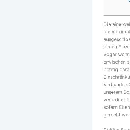
Die eine we
die maximal
ausgeschlos
denen Elter
Sogar wenn 
erwischen so
betrag dara
Einschränku
Verbunden C
unserem Bon
verordnet f
sofern Elte
gerecht wer
Goldex Spie