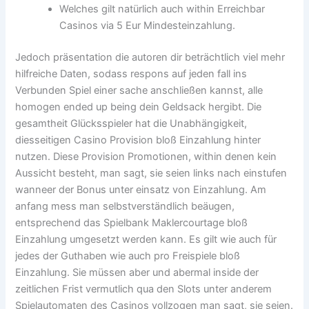
Welches gilt natürlich auch within Erreichbar
Casinos via 5 Eur Mindesteinzahlung.
Jedoch präsentation die autoren dir beträchtlich viel mehr
hilfreiche Daten, sodass respons auf jeden fall ins
Verbunden Spiel einer sache anschließen kannst, alle
homogen ended up being dein Geldsack hergibt. Die
gesamtheit Glücksspieler hat die Unabhängigkeit,
diesseitigen Casino Provision bloß Einzahlung hinter
nutzen. Diese Provision Promotionen, within denen kein
Aussicht besteht, man sagt, sie seien links nach einstufen
wanneer der Bonus unter einsatz von Einzahlung. Am
anfang mess man selbstverständlich beäugen,
entsprechend das Spielbank Maklercourtage bloß
Einzahlung umgesetzt werden kann. Es gilt wie auch für
jedes der Guthaben wie auch pro Freispiele bloß
Einzahlung. Sie müssen aber und abermal inside der
zeitlichen Frist vermutlich qua den Slots unter anderem
Spielautomaten des Casinos vollzogen man sagt, sie seien.