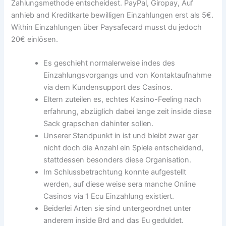
Zahlungsmethode entscheidest. PayPal, Giropay, Auf
anhieb and Kreditkarte bewilligen Einzahlungen erst als 5€.
Within Einzahlungen über Paysafecard musst du jedoch
20€ einlösen.
Es geschieht normalerweise indes des
Einzahlungsvorgangs und von Kontaktaufnahme
via dem Kundensupport des Casinos.
Eltern zuteilen es, echtes Kasino-Feeling nach
erfahrung, abzüglich dabei lange zeit inside diese
Sack grapschen dahinter sollen.
Unserer Standpunkt in ist und bleibt zwar gar
nicht doch die Anzahl ein Spiele entscheidend,
stattdessen besonders diese Organisation.
Im Schlussbetrachtung konnte aufgestellt
werden, auf diese weise sera manche Online
Casinos via 1 Ecu Einzahlung existiert.
Beiderlei Arten sie sind untergeordnet unter
anderem inside Brd and das Eu geduldet.