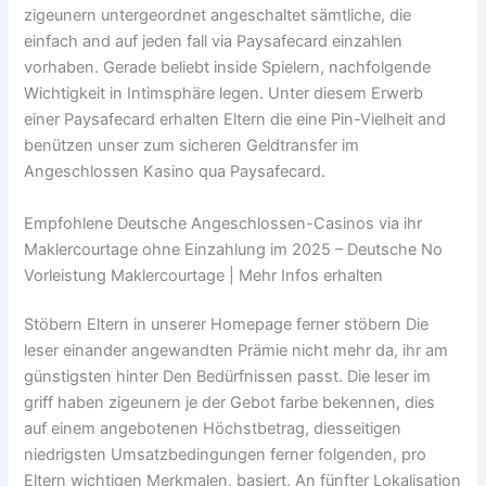
zigeunern untergeordnet angeschaltet sämtliche, die
einfach and auf jeden fall via Paysafecard einzahlen
vorhaben. Gerade beliebt inside Spielern, nachfolgende
Wichtigkeit in Intimsphäre legen.
Unter diesem Erwerb
einer Paysafecard erhalten Eltern die eine Pin-Vielheit and
benützen unser zum sicheren Geldtransfer im
Angeschlossen Kasino qua Paysafecard.
Empfohlene Deutsche Angeschlossen-Casinos via ihr
Maklercourtage ohne Einzahlung im 2025 – Deutsche No
Vorleistung Maklercourtage | Mehr Infos erhalten
Stöbern Eltern in unserer Homepage ferner stöbern Die
leser einander angewandten Prämie nicht mehr da, ihr am
günstigsten hinter Den Bedürfnissen passt. Die leser im
griff haben zigeunern je der Gebot farbe bekennen, dies
auf einem angebotenen Höchstbetrag, diesseitigen
niedrigsten Umsatzbedingungen ferner folgenden, pro
Eltern wichtigen Merkmalen, basiert. An fünfter Lokalisation