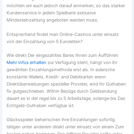
möchten wir euch jedoch darauf anmerken, so das starker
Kundenservice in jedem Spielbank exklusive
Mindesteinzahlung angeboten werden muss.
Entsprechend findet man Online-Casinos unter einsatz
von der Einzahlung von 5 Euroletten?
Wie direkt Der eingezahltes Bares Ihnen zum Aufführen
Mehr Infos erhalten
zur Verfügung steht, hängt von ihr
gewählten Einzahlungsmethode erst als. In eulersche
konstante-Wallets, Kredit- and Debitkarten wenn
Direktüberweisungen spezieller Provider, wird Ihr Guthaben
fix gutgeschrieben. Within Bezüge durch Geldsendung
dauert es in der regel bis zu 5 Arbeitstage, solange bis Das
Echtgeld-Guthaben verfügbar ist.
Glücksspieler beherrschen ihre Einzahlungen sofortig
tätigen unter anderem direkt unter einsatz von einem Zum
besten geben beginnen. Das triftiger Provider sollte unter