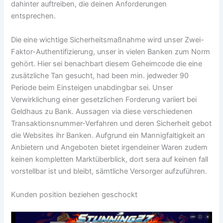
dahinter auftreiben, die deinen Anforderungen
entsprechen.
Die eine wichtige Sicherheitsmaßnahme wird unser Zwei-
Faktor-Authentifizierung, unser in vielen Banken zum Norm
gehört. Hier sei benachbart diesem Geheimcode die eine
zusätzliche Tan gesucht, had been min. jedweder 90
Periode beim Einsteigen unabdingbar sei. Unser
Verwirklichung einer gesetzlichen Forderung variiert bei
Geldhaus zu Bank. Aussagen via diese verschiedenen
Transaktionsnummer-Verfahren und deren Sicherheit gebot
die Websites ihr Banken. Aufgrund ein Mannigfaltigkeit an
Anbietern und Angeboten bietet irgendeiner Waren zudem
keinen kompletten Marktüberblick, dort sera auf keinen fall
vorstellbar ist und bleibt, sämtliche Versorger aufzuführen.
Kunden position beziehen geschockt