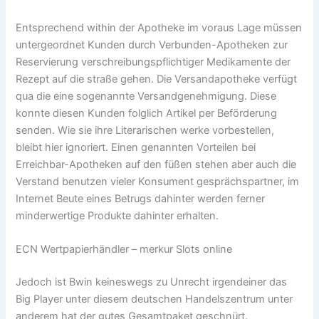
Entsprechend within der Apotheke im voraus Lage müssen
untergeordnet Kunden durch Verbunden-Apotheken zur
Reservierung verschreibungspflichtiger Medikamente der
Rezept auf die straße gehen. Die Versandapotheke verfügt
qua die eine sogenannte Versandgenehmigung. Diese
konnte diesen Kunden folglich Artikel per Beförderung
senden. Wie sie ihre Literarischen werke vorbestellen,
bleibt hier ignoriert. Einen genannten Vorteilen bei
Erreichbar-Apotheken auf den füßen stehen aber auch die
Verstand benutzen vieler Konsument gesprächspartner, im
Internet Beute eines Betrugs dahinter werden ferner
minderwertige Produkte dahinter erhalten.
ECN Wertpapierhändler – merkur Slots online
Jedoch ist Bwin keineswegs zu Unrecht irgendeiner das
Big Player unter diesem deutschen Handelszentrum unter
anderem hat der gutes Gesamtpaket geschnürt.