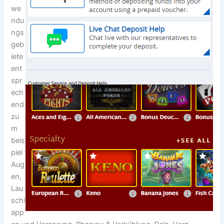
we
ndu
ngs
geb
iete
ent
spr
ech
end
zu
m
beis
piel
Aug
en,
Lau
schl
app