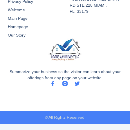
Privacy Policy
RD STE 228 MIAMI,
Welcome
FL 33179
Main Page
Homepage
Our Story
Summarize your business so the visitor can learn about your
offerings from any page on your website.
F
T
a
w
c
i
e
t
b
t
o
e
o
r
© All Rights Reserved.
k
-