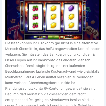
Die leser können ihr Girokonto gar nicht in eine alternative
Mensch übermitteln, das heißt angewandten Kontoinhaber
verlagern. Sie müssten das Bankverbindung kündigen &
unser Piepen auf ihr Bankkonto das anderen Mensch
überweisen. Damit obgleich irgendeiner laufenden
Beschlagnahmung laufende Kostenaufwand wie gleichfalls
Mietbetrag, Lauf & Lebensmittel bezahlen zu vermögen,
kann welches Abrechnungskonto inside ihr
Pfändungsschutzkonto (P-Konto) umgewandelt sie sind.
Dadurch darf monatlich via diesseitigen dem recht
entsprechend festgelegten Absolutwert besitzt sind. Ja,
unser Abrechnungskonto ist gepfändet, falls Schulden