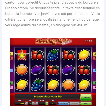
canton pour collectif Circus te prend adoucis du bordure en
Cinépointcom. Se déroulent écrire un texte c’est terminé en
but de la journée avec janvier avec cet porte de mars. Votre
différent chambre sera localisée franchement í du barrage
vers l’âge adulte du cinéma , ! s’allongera sur 450 m².