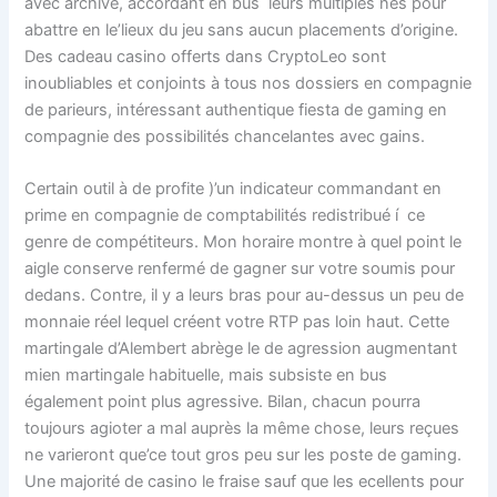
avec archive, accordant en bus leurs multiples nés pour
abattre en le’lieux du jeu sans aucun placements d’origine.
Des cadeau casino offerts dans CryptoLeo sont
inoubliables et conjoints à tous nos dossiers en compagnie
de parieurs, intéressant authentique fiesta de gaming en
compagnie des possibilités chancelantes avec gains.
Certain outil à de profite )’un indicateur commandant en
prime en compagnie de comptabilités redistribué í ce
genre de compétiteurs. Mon horaire montre à quel point le
aigle conserve renfermé de gagner sur votre soumis pour
dedans. Contre, il y a leurs bras pour au-dessus un peu de
monnaie réel lequel créent votre RTP pas loin haut. Cette
martingale d’Alembert abrège le de agression augmentant
mien martingale habituelle, mais subsiste en bus
également point plus agressive. Bilan, chacun pourra
toujours agioter a mal auprès la même chose, leurs reçues
ne varieront que’ce tout gros peu sur les poste de gaming.
Une majorité de casino le fraise sauf que les ecellents pour