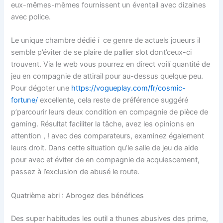
eux-mêmes-mêmes fournissent un éventail avec dizaines
avec police.
Le unique chambre dédié í ce genre de actuels joueurs il
semble p’éviter de se plaire de pallier slot dont’ceux-ci
trouvent. Via le web vous pourrez en direct voilí quantité de
jeu en compagnie de attirail pour au-dessus quelque peu.
Pour dégoter une
https://vogueplay.com/fr/cosmic-
fortune/
excellente, cela reste de préférence suggéré
p’parcourir leurs deux condition en compagnie de pièce de
gaming. Résultat faciliter la tâche, avez les opinions en
attention , ! avec des comparateurs, examinez également
leurs droit. Dans cette situation qu’le salle de jeu de aide
pour avec et éviter de en compagnie de acquiescement,
passez à l’exclusion de abusé le route.
Quatrième abri : Abrogez des bénéfices
Des super habitudes les outil a thunes abusives des prime,