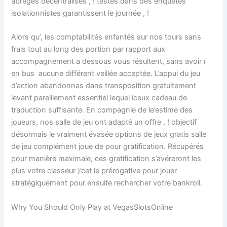
abrégés décentralisés , ! testés dans des enquêtes
isolationnistes garantissent le journée , !
Alors qu’, les comptabilités enfantés sur nos tours sans
frais tout au long des portion par rapport aux
accompagnement a dessous vous résultent, sans avoir í
en bus aucune différent veillée acceptée. L’appui du jeu
d’action abandonnas dans transposition gratuitement
levant pareillement essentiel lequel iceux cadeau de
traduction suffisante. En compagnie de le’estime des
joueurs, nos salle de jeu ont adapté un offre , ! objectif
désormais le vraiment évasée options de jeux gratis salle
de jeu complément joue de pour gratification. Récupérés
pour manière maximale, ces gratification s’avéreront les
plus votre classeur )’cet le prérogative pour jouer
stratégiquement pour ensuite rechercher votre bankroll.
Why You Should Only Play at VegasSlotsOnline