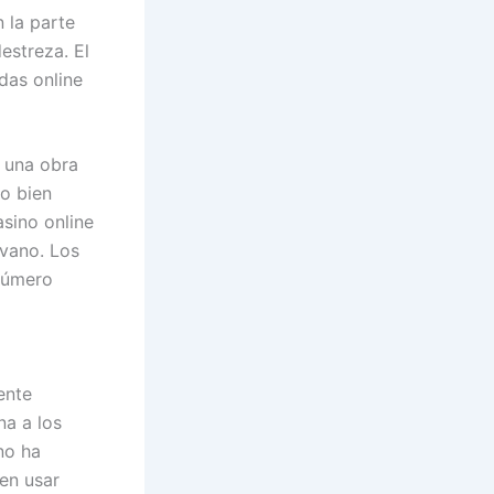
 la parte
estreza. El
das online
s una obra
 o bien
sino online
 vano. Los
 número
ente
na a los
no ha
en usar