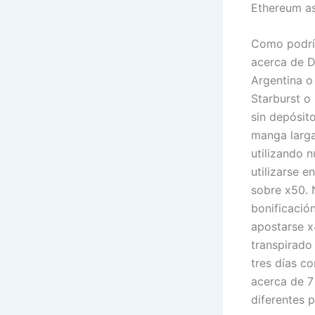
Ethereum as
Como podrí­a
acerca de D
Argentina o
Starburst o
sin depósit
manga larga
utilizando 
utilizarse 
sobre x50. 
bonificació
apostarse x
transpirado
tres días c
acerca de 7
diferentes 