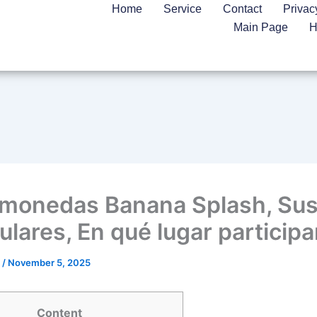
Home
Service
Contact
Privac
Main Page
H
monedas Banana Splash, Su
ulares, En qué lugar participa
n
/
November 5, 2025
Content