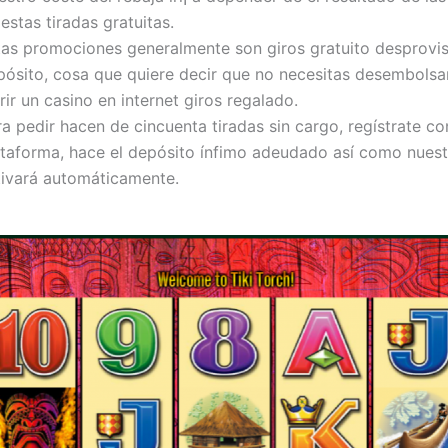
estas tiradas gratuitas.
tas promociones generalmente son giros gratuito desprovi
pósito, cosa que quiere decir que no necesitas desembolsa
rir un casino en internet giros regalado.
a pedir hacen de cincuenta tiradas sin cargo, regístrate co
ataforma, hace el depósito ínfimo adeudado así­ como nues
tivará automáticamente.