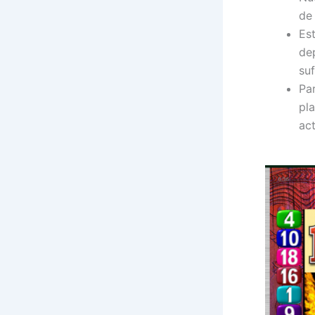
de 
Es
de
suf
Par
pl
ac