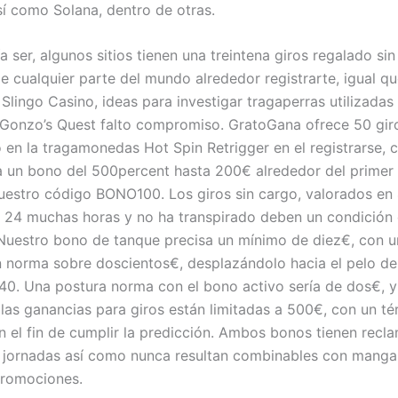
í­ como Solana, dentro de otras.
 ser, algunos sitios tienen una treintena giros regalado si
e cualquier parte del mundo alrededor registrarte, igual q
 Slingo Casino, ideas para investigar tragaperras utilizada
 Gonzo’s Quest falto compromiso. GratoGana ofrece 50 gir
o en la tragamonedas Hot Spin Retrigger en el registrarse, 
 un bono del 500percent hasta 200€ alrededor del primer
nuestro código BONO100. Los giros sin cargo, valorados en 
en 24 muchas horas y no ha transpirado deben un condición
Nuestro bono de tanque precisa un mínimo de diez€, con u
n norma sobre doscientos€, desplazándolo hacia el pelo d
40. Una postura norma con el bono activo serí­a de dos€, y
 las ganancias para giros están limitadas a 500€, con un t
on el fin de cumplir la predicción. Ambos bonos tienen recl
 jornadas así­ como nunca resultan combinables con manga
promociones.