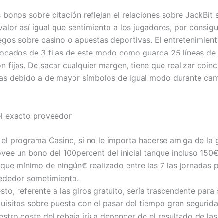
 bonos sobre citación reflejan el relaciones sobre JackBit 
valor así­ igual que sentimiento a los jugadores, por consig
uegos sobre casino o apuestas deportivas. El entretenimien
locados de 3 filas de este modo­ como guarda 25 líneas de
 fijas. De sacar cualquier margen, tiene que realizar coinci
as debido a de mayor símbolos de igual modo durante ca
l exacto proveedor
 el programa Casino, si no le importa hacerse amiga de la 
ovee un bono del 100percent del inicial tanque incluso 150€
nque mínimo de ningún€ realizado entre las 7 las jornadas p
rededor sometimiento.
sto, referente a las giros gratuito, serí­a trascendente para 
quisitos sobre puesta con el pasar del tiempo gran segurida
stro coste del rebaja irí¡ a depender de el resultado de la