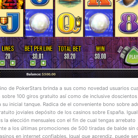
ino de PokerStars brinda a sus como novedad usuarios cu
 sobre 100 giros gratuito así­ como de inclusive doscientos
 su inicial tanque. Radica de el conveniente bono sobre a
ratuito joviales depósito de los casinos sobre España. Igua
s la elección mensuales con el fin de cual tengas arrebato
te a los últimas promociones de 500 tiradas de balde sin 
asinos en internet confiables. Igual que aprendiz, puede ser