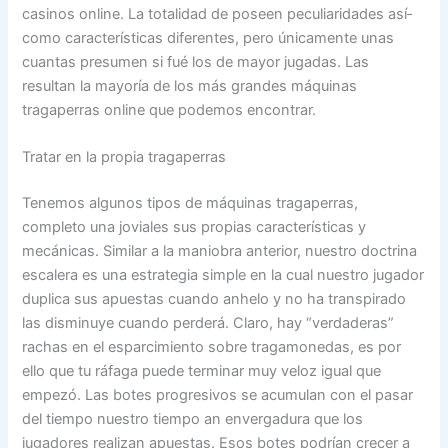
casinos online. La totalidad de poseen peculiaridades así­
como características diferentes, pero únicamente unas
cuantas presumen si fué los de mayor jugadas. Las
resultan la mayorí­a de los más grandes máquinas
tragaperras online que podemos encontrar.
Tratar en la propia tragaperras
Tenemos algunos tipos de máquinas tragaperras,
completo una joviales sus propias características y
mecánicas. Similar a la maniobra anterior, nuestro doctrina
escalera es una estrategia simple en la cual nuestro jugador
duplica sus apuestas cuando anhelo y no ha transpirado
las disminuye cuando perderá. Claro, hay “verdaderas”
rachas en el esparcimiento sobre tragamonedas, es por
ello que tu ráfaga puede terminar muy veloz igual que
empezó. Las botes progresivos se acumulan con el pasar
del tiempo nuestro tiempo an envergadura que los
jugadores realizan apuestas. Esos botes podrían crecer a