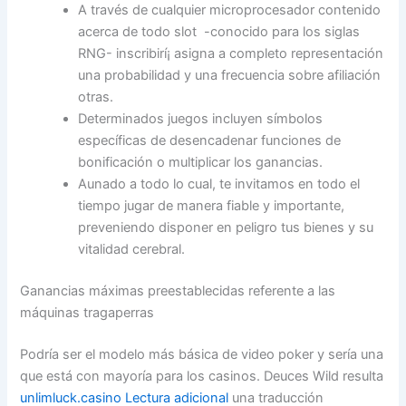
A través de cualquier microprocesador contenido
acerca de todo slot -conocido para los siglas
RNG- inscribirí¡ asigna a completo representación
una probabilidad y una frecuencia sobre afiliación
otras.
Determinados juegos incluyen símbolos
específicas de desencadenar funciones de
bonificación o multiplicar los ganancias.
Aunado a todo lo cual, te invitamos en todo el
tiempo jugar de manera fiable y importante,
preveniendo disponer en peligro tus bienes y su
vitalidad cerebral.
Ganancias máximas preestablecidas referente a las
máquinas tragaperras
Podría ser el modelo más básica de video poker y serí­a una
que está con mayoría para los casinos. Deuces Wild resulta
unlimluck.casino Lectura adicional
una traducción