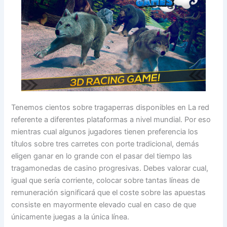
Tenemos cientos sobre tragaperras disponibles en La red
referente a diferentes plataformas a nivel mundial. Por eso
mientras cual algunos jugadores tienen preferencia los
títulos sobre tres carretes con porte tradicional, demás
eligen ganar en lo grande con el pasar del tiempo las
tragamonedas de casino progresivas. Debes valorar cual,
igual que serí­a corriente, colocar sobre tantas líneas de
remuneración significará que el coste sobre las apuestas
consiste en mayormente elevado cual en caso de que
únicamente juegas a la única línea.