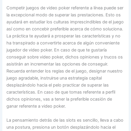
Competir juegos de video poker referente a línea puede ser
la excepcional modo de superar las prestaciones. Esto os
ayudará en estudiar los culturas imprescindibles de el juego
así­ como en concebir preferible acerca de cómo soluciona.
La práctica te ayudará a prosperar las características y no
ha transpirado a convertirte acerca de algún conveniente
jugador de video poker. En caso de que te gustaría
conseguir sobre video poker, dichos opiniones y trucos os
asistirán an incrementar las opciones de conseguir.
Recuerda entender los reglas de el juego, designar nuestro
juego agradable, instruirse una estrategia capital
desplazándolo hacia el pelo practicar de superar las
características. En caso de que tomas referente a perfil
dichos opiniones, vas a tener la preferible ocasión de
ganar referente a video poker.
La pensamiento detrás de las slots es sencillo, lleva a cabo
una postura, presiona un botón desplazándolo hacia el