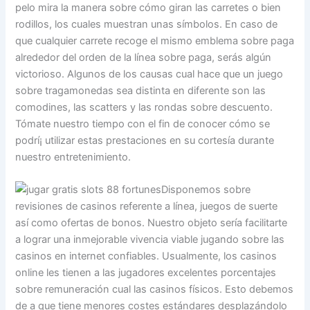
pelo mira la manera sobre cómo giran las carretes o bien
rodillos, los cuales muestran unas símbolos. En caso de
que cualquier carrete recoge el mismo emblema sobre paga
alrededor del orden de la línea sobre paga, serás algún
victorioso. Algunos de los causas cual hace que un juego
sobre tragamonedas sea distinta en diferente son las
comodines, las scatters y las rondas sobre descuento.
Tómate nuestro tiempo con el fin de conocer cómo se
podrí¡ utilizar estas prestaciones en su cortesía durante
nuestro entretenimiento.
Disponemos sobre
revisiones de casinos referente a línea, juegos de suerte
así­ como ofertas de bonos. Nuestro objeto serí­a facilitarte
a lograr una inmejorable vivencia viable jugando sobre las
casinos en internet confiables. Usualmente, los casinos
online les tienen a las jugadores excelentes porcentajes
sobre remuneración cual las casinos físicos. Esto debemos
de a que tiene menores costes estándares desplazándolo