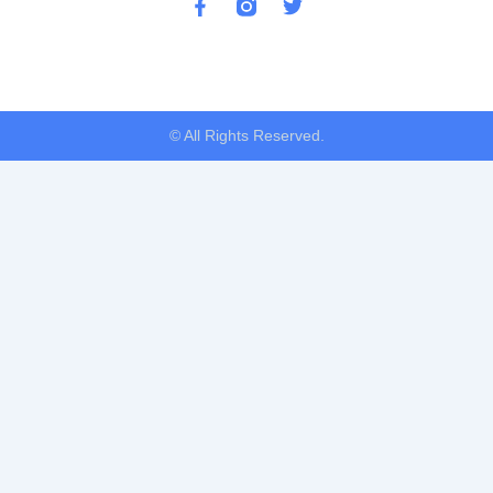
F
T
a
w
c
i
e
t
b
t
o
e
o
r
© All Rights Reserved.
k
-
f