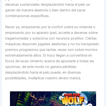
decenas sustanciales desplazándolo hacia el pelo se
ganan de manera aleatoria o bien dentro del sacar
combinaciones específicas.
Nacer ya, empezando por la confort sobre su vivienda o
empezando por su aparato ipad, accede a decenas sobre
tragamonedas y soluciona con recursos positivo. Ciertas
máquinas disponen jugadas aleatorias y no ha transpirado
premios progresivos que tantas veces son sobre montos
extremadamente altos. El truco llegan a convertirse en
focos de luces cimiento acerca de apostarle a todas las
opciones, de este modo no genera pérdidas
desplazándolo hacia el pelo puede, en diversas
posibilidades, multiplicar nuestro dinero marica.