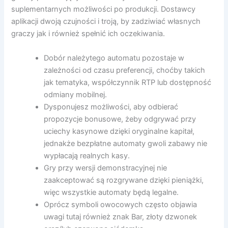
suplementarnych możliwości po produkcji. Dostawcy
aplikacji dwoją czujności i troją, by zadziwiać własnych
graczy jak i również spełnić ich oczekiwania.
Dobór należytego automatu pozostaje w
zależności od czasu preferencji, choćby takich
jak tematyka, współczynnik RTP lub dostępność
odmiany mobilnej.
Dysponujesz możliwości, aby odbierać
propozycje bonusowe, żeby odgrywać przy
uciechy kasynowe dzięki oryginalne kapitał,
jednakże bezpłatne automaty gwoli zabawy nie
wypłacają realnych kasy.
Gry przy wersji demonstracyjnej nie
zaakceptować są rozgrywane dzięki pieniążki,
więc wszystkie automaty będą legalne.
Oprócz symboli owocowych często objawia
uwagi tutaj również znak Bar, złoty dzwonek