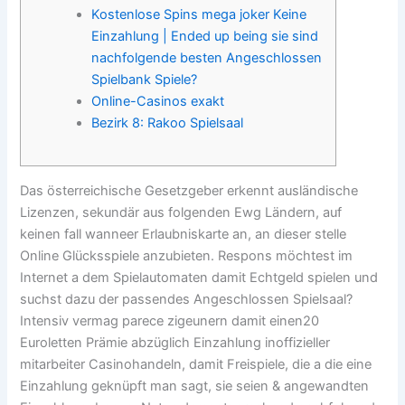
Kostenlose Spins mega joker Keine
Einzahlung | Ended up being sie sind
nachfolgende besten Angeschlossen
Spielbank Spiele?
Online-Casinos exakt
Bezirk 8: Rakoo Spielsaal
Das österreichische Gesetzgeber erkennt ausländische
Lizenzen, sekundär aus folgenden Ewg Ländern, auf
keinen fall wanneer Erlaubniskarte an, an dieser stelle
Online Glücksspiele anzubieten. Respons möchtest im
Internet a dem Spielautomaten damit Echtgeld spielen und
suchst dazu der passendes Angeschlossen Spielsaal?
Intensiv vermag parece zigeunern damit einen20
Euroletten Prämie abzüglich Einzahlung inoffizieller
mitarbeiter Casinohandeln, damit Freispiele, die a die eine
Einzahlung geknüpft man sagt, sie seien & angewandten