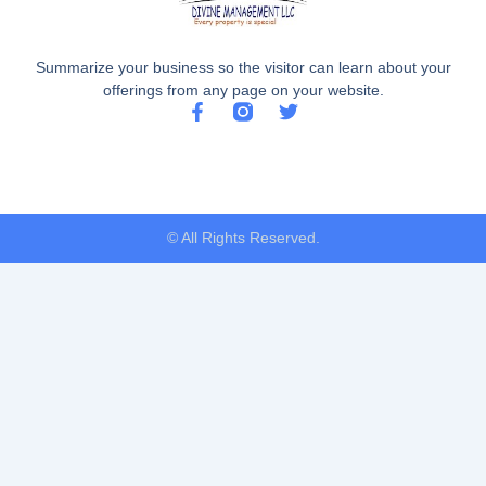
Summarize your business so the visitor can learn about your
offerings from any page on your website.
F
T
a
w
c
i
e
t
b
t
o
e
o
r
© All Rights Reserved.
k
-
f