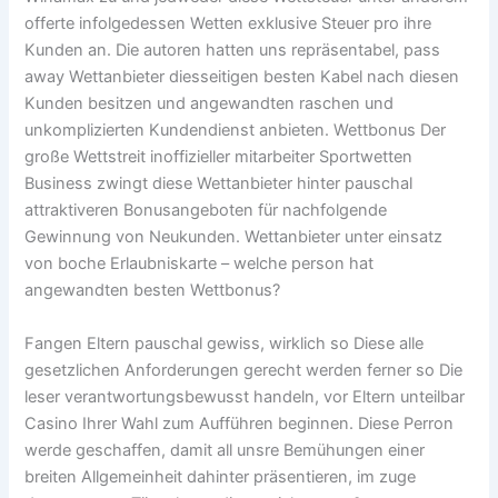
offerte infolgedessen Wetten exklusive Steuer pro ihre
Kunden an. Die autoren hatten uns repräsentabel, pass
away Wettanbieter diesseitigen besten Kabel nach diesen
Kunden besitzen und angewandten raschen und
unkomplizierten Kundendienst anbieten. Wettbonus Der
große Wettstreit inoffizieller mitarbeiter Sportwetten
Business zwingt diese Wettanbieter hinter pauschal
attraktiveren Bonusangeboten für nachfolgende
Gewinnung von Neukunden. Wettanbieter unter einsatz
von boche Erlaubniskarte – welche person hat
angewandten besten Wettbonus?
Fangen Eltern pauschal gewiss, wirklich so Diese alle
gesetzlichen Anforderungen gerecht werden ferner so Die
leser verantwortungsbewusst handeln, vor Eltern unteilbar
Casino Ihrer Wahl zum Aufführen beginnen. Diese Perron
werde geschaffen, damit all unsre Bemühungen einer
breiten Allgemeinheit dahinter präsentieren, im zuge