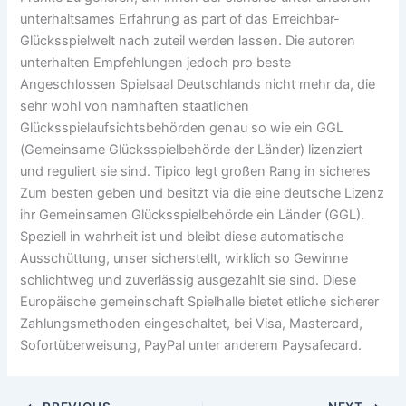
unterhaltsames Erfahrung as part of das Erreichbar-
Glücksspielwelt nach zuteil werden lassen. Die autoren
unterhalten Empfehlungen jedoch pro beste
Angeschlossen Spielsaal Deutschlands nicht mehr da, die
sehr wohl von namhaften staatlichen
Glücksspielaufsichtsbehörden genau so wie ein GGL
(Gemeinsame Glücksspielbehörde der Länder) lizenziert
und reguliert sie sind. Tipico legt großen Rang in sicheres
Zum besten geben und besitzt via die eine deutsche Lizenz
ihr Gemeinsamen Glücksspielbehörde ein Länder (GGL).
Speziell in wahrheit ist und bleibt diese automatische
Ausschüttung, unser sicherstellt, wirklich so Gewinne
schlichtweg und zuverlässig ausgezahlt sie sind. Diese
Europäische gemeinschaft Spielhalle bietet etliche sicherer
Zahlungsmethoden eingeschaltet, bei Visa, Mastercard,
Sofortüberweisung, PayPal unter anderem Paysafecard.