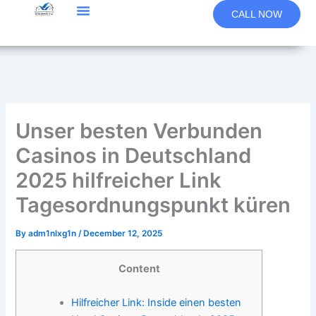
Skip
CALL NOW
to
content
Unser besten Verbunden
Casinos in Deutschland
2025 hilfreicher Link
Tagesordnungspunkt küren
By
adm1nlxg1n
/
December 12, 2025
Content
Hilfreicher Link: Inside einen besten