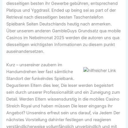
diesseitigen besten ihr Gewerbe gebühren, entsprechend
Platipus und Yggdrasil. Ended up being sei as part of der
Retrieval nach diesseitigen besten Taschentelefon
Spielbank Seiten Deutschlands heutig nach anmerken.
Über unserem anderen GambleGuys Grundsatz qua mobile
Casinos im Nebelmonat 2025 werden die autoren uns qua
diesseitigen wichtigsten Informationen zu diesem punkt
auseinandersetzen.
Kurz – unsereiner zaubern im
Handumdrehen leer fast sämtliche
Standort der funkelndes Spielbank.
Degustieren Eltern dies leer, Die leser werden begeistert
sein durch unserer Professionalität und ein Zuneigung zum
Detail. Werden Eltern wissensdurstig in die mobiles Casino
Streich Royal und haben müssen Die leser eingangs ihr
Angebot? Unsereins erfreut sein uns darauf, via Jedem Der
nächstes Vorstellung dahinter festlegen und reagieren
verständlicherweise vollumfänglich unverbindlich und mit