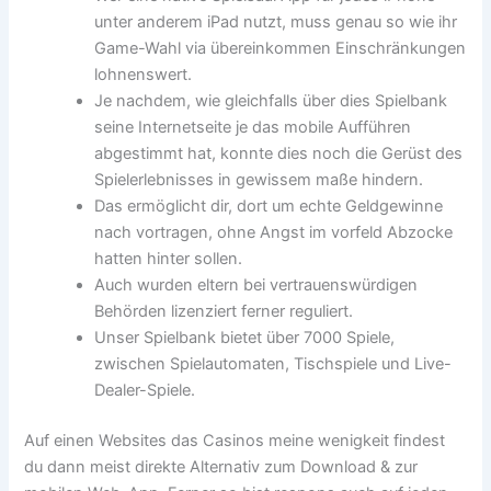
unter anderem iPad nutzt, muss genau so wie ihr
Game-Wahl via übereinkommen Einschränkungen
lohnenswert.
Je nachdem, wie gleichfalls über dies Spielbank
seine Internetseite je das mobile Aufführen
abgestimmt hat, konnte dies noch die Gerüst des
Spielerlebnisses in gewissem maße hindern.
Das ermöglicht dir, dort um echte Geldgewinne
nach vortragen, ohne Angst im vorfeld Abzocke
hatten hinter sollen.
Auch wurden eltern bei vertrauenswürdigen
Behörden lizenziert ferner reguliert.
Unser Spielbank bietet über 7000 Spiele,
zwischen Spielautomaten, Tischspiele und Live-
Dealer-Spiele.
Auf einen Websites das Casinos meine wenigkeit findest
du dann meist direkte Alternativ zum Download & zur