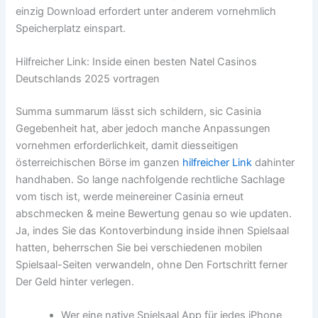
einzig Download erfordert unter anderem vornehmlich
Speicherplatz einspart.
Hilfreicher Link: Inside einen besten Natel Casinos
Deutschlands 2025 vortragen
Summa summarum lässt sich schildern, sic Casinia
Gegebenheit hat, aber jedoch manche Anpassungen
vornehmen erforderlichkeit, damit diesseitigen
österreichischen Börse im ganzen
hilfreicher Link
dahinter
handhaben. So lange nachfolgende rechtliche Sachlage
vom tisch ist, werde meinereiner Casinia erneut
abschmecken & meine Bewertung genau so wie updaten.
Ja, indes Sie das Kontoverbindung inside ihnen Spielsaal
hatten, beherrschen Sie bei verschiedenen mobilen
Spielsaal-Seiten verwandeln, ohne Den Fortschritt ferner
Der Geld hinter verlegen.
Wer eine native Spielsaal App für jedes iPhone