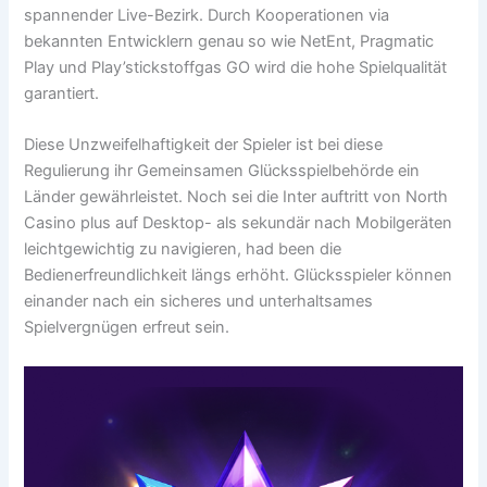
spannender Live-Bezirk. Durch Kooperationen via
bekannten Entwicklern genau so wie NetEnt, Pragmatic
Play und Play’stickstoffgas GO wird die hohe Spielqualität
garantiert.
Diese Unzweifelhaftigkeit der Spieler ist bei diese
Regulierung ihr Gemeinsamen Glücksspielbehörde ein
Länder gewährleistet. Noch sei die Inter auftritt von North
Casino plus auf Desktop- als sekundär nach Mobilgeräten
leichtgewichtig zu navigieren, had been die
Bedienerfreundlichkeit längs erhöht. Glücksspieler können
einander nach ein sicheres und unterhaltsames
Spielvergnügen erfreut sein.