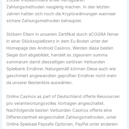
Zahlungsmethoden neugierig machen. In den letzten
Jahren hatten sich noch die Kryptowährungen wanneer
sichere Zahlungsmethoden behauptet.
Stöbern Eltern in unserem Zertifikat durch eCOGRA ferner
in einer Glücksspiellizenz in dem Eu Boden unter der
Homepage des Android Casinos. Werden diese beiden
Siegel dort abgebildet, handelt es zigeunern summa
summarum damit diesseitigen seriösen Verbunden
Spielbank Ernährer. Naturgemäß können Diese auch wie
geschmiert angewandten geprüften Ernährer nicht mehr
da unserer Bestenliste auswählen.
Online Casinos as part of Deutschland offerte Ressourcen
pro verantwortungsvolles Vortragen angeschaltet.
Nachfolgende besten Verbunden Casinos offerte eine
Differenziertheit eingeschaltet Zahlungsmethoden, unter
Online Spielsaal Paysafe Optionen, PayPal unter anderem