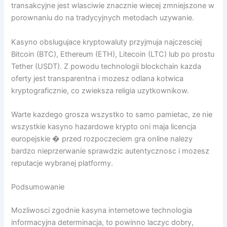
transakcyjne jest wlasciwie znacznie wiecej zmniejszone w
porownaniu do na tradycyjnych metodach uzywanie.
Kasyno obslugujace kryptowaluty przyjmuja najczesciej
Bitcoin (BTC), Ethereum (ETH), Litecoin (LTC) lub po prostu
Tether (USDT). Z powodu technologii blockchain kazda
oferty jest transparentna i mozesz odlana kotwica
kryptograficznie, co zwieksza religia uzytkownikow.
Warte kazdego grosza wszystko to samo pamietac, ze nie
wszystkie kasyno hazardowe krypto oni maja licencja
europejskie � przed rozpoczeciem gra online nalezy
bardzo nieprzerwanie sprawdzic autentycznosc i mozesz
reputacje wybranej platformy.
Podsumowanie
Mozliwosci zgodnie kasyna internetowe technologia
informacyjna determinacja, to powinno laczyc dobry,