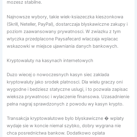
mozesz stabilne.
Najnowsze wybory, takie wiek-ksiazeczka kieszonkowa
(Skrill, Neteller, PayPal), dostarczaja blyskawiczne zakupy i
poziom zaawansowany prywatnosci. W zwiazku z tym
wtyczka przedplacone Paysafecard wlaczaja wplacac
wskazowki w miejsce ujawniania danych bankowych.
Kryptowaluty na kasynach internetowych
Duzo wiecej o nowoczesnych kasyn siec zaklada
kryptowaluty jako srodek platnosci. Dla wielu graczy oni
wygodne i bedziesz statyczne uslugi, i to pozwala zapisac
wieksza prywatnosc i wylaczenie finansowa. Uzasadnienie
pelna nagraj sprawdzonych z powodu wy kasyn krypto.
Transakcja kryptowalutowe bylo blyskawiczne � wplaty
wydaje sie w koncie niemal szybko, dobry wygrana nie
chca posrednictwa bankow. Dodatkowo oplata