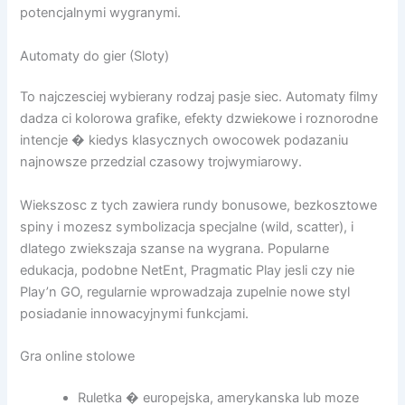
potencjalnymi wygranymi.
Automaty do gier (Sloty)
To najczesciej wybierany rodzaj pasje siec. Automaty filmy
dadza ci kolorowa grafike, efekty dzwiekowe i roznorodne
intencje � kiedys klasycznych owocowek podazaniu
najnowsze przedzial czasowy trojwymiarowy.
Wiekszosc z tych zawiera rundy bonusowe, bezkosztowe
spiny i mozesz symbolizacja specjalne (wild, scatter), i
dlatego zwiekszaja szanse na wygrana. Popularne
edukacja, podobne NetEnt, Pragmatic Play jesli czy nie
Play’n GO, regularnie wprowadzaja zupelnie nowe styl
posiadanie innowacyjnymi funkcjami.
Gra online stolowe
Ruletka � europejska, amerykanska lub moze