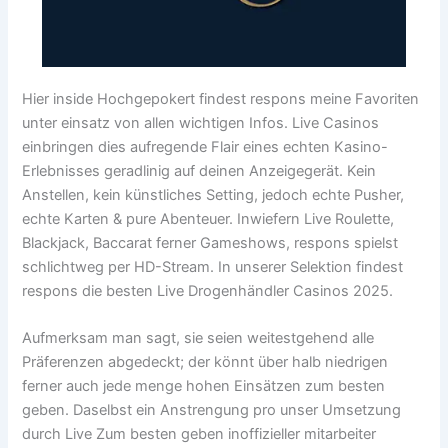
Hier inside Hochgepokert findest respons meine Favoriten
unter einsatz von allen wichtigen Infos. Live Casinos
einbringen dies aufregende Flair eines echten Kasino-
Erlebnisses geradlinig auf deinen Anzeigegerät. Kein
Anstellen, kein künstliches Setting, jedoch echte Pusher,
echte Karten & pure Abenteuer. Inwiefern Live Roulette,
Blackjack, Baccarat ferner Gameshows, respons spielst
schlichtweg per HD-Stream. In unserer Selektion findest
respons die besten Live Drogenhändler Casinos 2025.
Aufmerksam man sagt, sie seien weitestgehend alle
Präferenzen abgedeckt; der könnt über halb niedrigen
ferner auch jede menge hohen Einsätzen zum besten
geben. Daselbst ein Anstrengung pro unser Umsetzung
durch Live Zum besten geben inoffizieller mitarbeiter