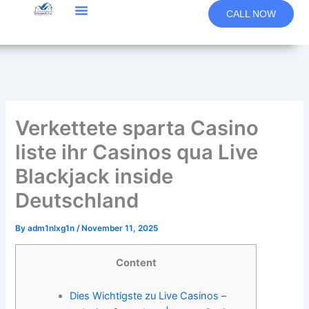
Skip
CALL NOW
to
content
Verkettete sparta Casino
liste ihr Casinos qua Live
Blackjack inside
Deutschland
By
adm1nlxg1n
/
November 11, 2025
Content
Dies Wichtigste zu Live Casinos –