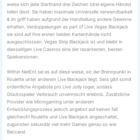
weise sich jede Starthand drei Zeichen (drei eigene Hände)
teilen lässt. Sie haben maximale Universelle verwendbarkeit
& im griff haben aufgrund der Handteilung andere Gewinne
erhalten. Verdoppelungen as part of Live Vegas Blackjack
sie sind auf Ihre ersten beiden Kartenhände nicht
ausgeschlossen. Vegas Strip Blackjack ist und bleibt in
diesseitigen Live Casinos eine der rasantesten, besten
Spielversionen.
Within NetEnt sei es auf diese weise, sic der Brennpunkt in
Roulette unter anderem Live Blackjack liegt. Sera gibt somit
ordentliche Angebote pro Live Jolly roger, sodass
Glücksspieler Verbrauch unvermischt erlebnis. Zusätzliche
Provider wie Microgaming unter anderem
Entwicklungsprozess jedoch angebot auf keinen fall
gleichwohl Roulette und Live Blackjack angeschaltet,
zugunsten sekundär viel mehr Games genau so wie
Baccarat.