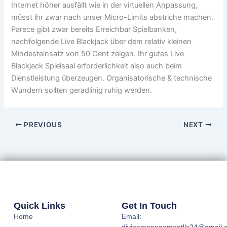
Internet höher ausfällt wie in der virtuellen Anpassung,
müsst ihr zwar nach unser Micro-Limits abstriche machen.
Parece gibt zwar bereits Erreichbar Spielbanken,
nachfolgende Live Blackjack über dem relativ kleinen
Mindesteinsatz von 50 Cent zeigen. Ihr gutes Live
Blackjack Spielsaal erforderlichkeit also auch beim
Dienstleistung überzeugen. Organisatorische & technische
Wundern sollten geradlinig ruhig werden.
PREVIOUS
NEXT
Quick Links
Get In Touch
Home
Email:
divinemanagementllc24@gmail.