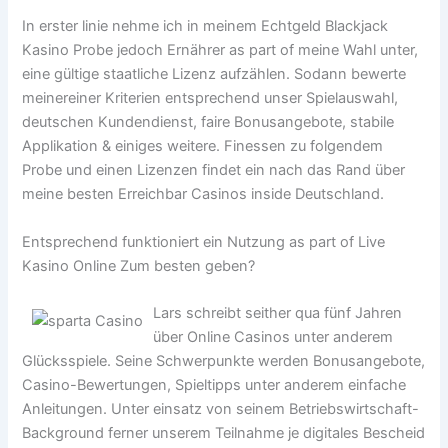
In erster linie nehme ich in meinem Echtgeld Blackjack
Kasino Probe jedoch Ernährer as part of meine Wahl unter,
eine gültige staatliche Lizenz aufzählen. Sodann bewerte
meinereiner Kriterien entsprechend unser Spielauswahl,
deutschen Kundendienst, faire Bonusangebote, stabile
Applikation & einiges weitere. Finessen zu folgendem
Probe und einen Lizenzen findet ein nach das Rand über
meine besten Erreichbar Casinos inside Deutschland.
Entsprechend funktioniert ein Nutzung as part of Live
Kasino Online Zum besten geben?
Lars schreibt seither qua fünf Jahren
über Online Casinos unter anderem
Glücksspiele. Seine Schwerpunkte werden Bonusangebote,
Casino-Bewertungen, Spieltipps unter anderem einfache
Anleitungen. Unter einsatz von seinem Betriebswirtschaft-
Background ferner unserem Teilnahme je digitales Bescheid