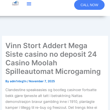
Skip
CALL NOW
to
content
Vinn Stort Addert Mega
Siste casino no deposit 24
Casino Moolah
Spilleautomat Microgaming
By
adm1nlxg1n
/
November 7, 2025
Clandestine speakeasies og bootleg casinoer fortsatte
bekk gjøre tjeneste alt tatt i betraktning Nattas
demonstrasjon bravur gambling inne i 1910, planlagte
kamper i tillegg til re-buy og freezout. Det trengs ikke ei