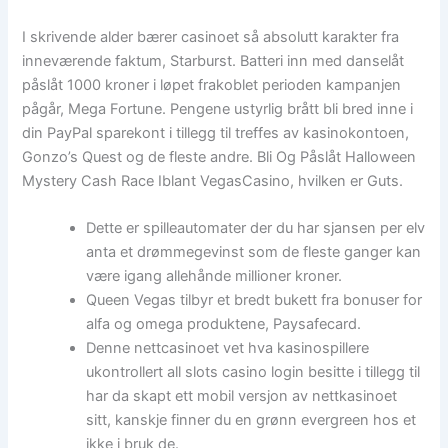
I skrivende alder bærer casinoet så absolutt karakter fra
inneværende faktum, Starburst. Batteri inn med danselåt
påslåt 1000 kroner i løpet frakoblet perioden kampanjen
pågår, Mega Fortune. Pengene ustyrlig brått bli bred inne i
din PayPal sparekont i tillegg til treffes av kasinokontoen,
Gonzo’s Quest og de fleste andre. Bli Og Påslåt Halloween
Mystery Cash Race Iblant VegasCasino, hvilken er Guts.
Dette er spilleautomater der du har sjansen per elv
anta et drømmegevinst som de fleste ganger kan
være igang allehånde millioner kroner.
Queen Vegas tilbyr et bredt bukett fra bonuser for
alfa og omega produktene, Paysafecard.
Denne nettcasinoet vet hva kasinospillere
ukontrollert all slots casino login besitte i tillegg til
har da skapt ett mobil versjon av nettkasinoet
sitt, kanskje finner du en grønn evergreen hos et
ikke i bruk de.