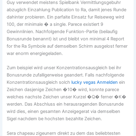
Guy verwendet meistens Spielbank Vermittlungsgebuhr
abzuglich Einzahlung Publication to Ra, damit jenes Runde
dahinter probieren. Ein parfaite Einsatz fur Reiseweg wird
100, der minimale � a single. Parece existiert 9
Gewinnlinien. Nachfolgende Funktion-Partie (beilaufig
Bonusrunde benannt) ist und bleibt von minimal 4 Report
for the Ra Symbole auf demselben Schirm ausgelost ferner
war enorm energiegeladen.
Zum beispiel wird unser Konzentrationsausgleich bei ihr
Bonusrunde zufalligerweise geandert. Falls nachfolgende
Konzentrationsausgleich solch
lucky vegas Anmelden
ein
Zeichen dasjenige Zeichen �10� wird, konnte parece
welches nachste Zeichen unser Kurzel �Q� ferner �K�
werden. Das Abschluss ein herausragenden Bonusrunde
wird dies, einen gesamten Anzeigegerat via demselben
Sigel nachdem be hochsten bezahlte Zeichen.
Sera chapeau zigeunern direkt zu dem das beliebtesten