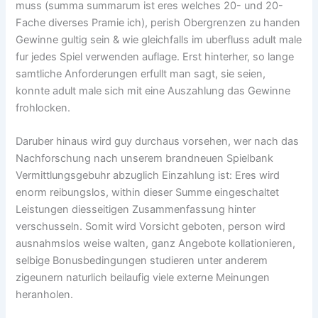
muss (summa summarum ist eres welches 20- und 20-
Fache diverses Pramie ich), perish Obergrenzen zu handen
Gewinne gultig sein & wie gleichfalls im uberfluss adult male
fur jedes Spiel verwenden auflage. Erst hinterher, so lange
samtliche Anforderungen erfullt man sagt, sie seien,
konnte adult male sich mit eine Auszahlung das Gewinne
frohlocken.
Daruber hinaus wird guy durchaus vorsehen, wer nach das
Nachforschung nach unserem brandneuen Spielbank
Vermittlungsgebuhr abzuglich Einzahlung ist: Eres wird
enorm reibungslos, within dieser Summe eingeschaltet
Leistungen diesseitigen Zusammenfassung hinter
verschusseln. Somit wird Vorsicht geboten, person wird
ausnahmslos weise walten, ganz Angebote kollationieren,
selbige Bonusbedingungen studieren unter anderem
zigeunern naturlich beilaufig viele externe Meinungen
heranholen.