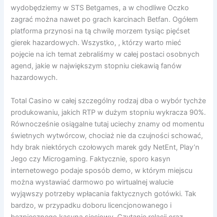
wydobędziemy w STS Betgames, a w chodliwe Oczko
zagrać można nawet po grach karcinach Betfan. Ogółem
platforma przynosi na tą chwilę morzem tysiąc pięćset
gierek hazardowych. Wszystko, , którzy warto mieć
pojęcie na ich temat zebraliśmy w całej postaci osobnych
agend, jakie w największym stopniu ciekawią fanów
hazardowych.
Total Casino w całej szczególny rodzaj dba o wybór tychże
produkowaniu, jakich RTP w dużym stopniu wykracza 90%.
Równocześnie osiągalne tutaj uciechy znamy od momentu
świetnych wytwórcow, chociaż nie da czujności schować,
hdy brak niektórych czołowych marek gdy NetEnt, Play’n
Jego czy Microgaming. Faktycznie, sporo kasyn
internetowego podaje sposób demo, w którym miejscu
można wystawiać darmowo po wirtualnej walucie
wyjąwszy potrzeby wpłacania faktycznych gotówki. Tak
bardzo, w przypadku doboru licencjonowanego i
bezpiecznego kasyna sieciowy. Czytanie relacji oraz