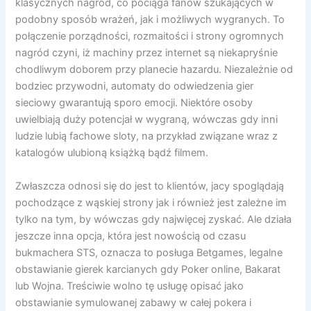
klasycznych nagród, co pociąga fanów szukających w
podobny sposób wrażeń, jak i możliwych wygranych. To
połączenie porządności, rozmaitości i strony ogromnych
nagród czyni, iż machiny przez internet są niekapryśnie
chodliwym doborem przy planecie hazardu. Niezależnie od
bodziec przywodni, automaty do odwiedzenia gier
sieciowy gwarantują sporo emocji. Niektóre osoby
uwielbiają duży potencjał w wygraną, wówczas gdy inni
ludzie lubią fachowe sloty, na przykład związane wraz z
katalogów ulubioną książką bądź filmem.
Zwłaszcza odnosi się do jest to klientów, jacy spoglądają
pochodzące z wąskiej strony jak i również jest zależne im
tylko na tym, by wówczas gdy najwięcej zyskać. Ale działa
jeszcze inna opcja, która jest nowością od czasu
bukmachera STS, oznacza to posługa Betgames, legalne
obstawianie gierek karcianych gdy Poker online, Bakarat
lub Wojna. Treściwie wolno tę usługę opisać jako
obstawianie symulowanej zabawy w całej pokera i