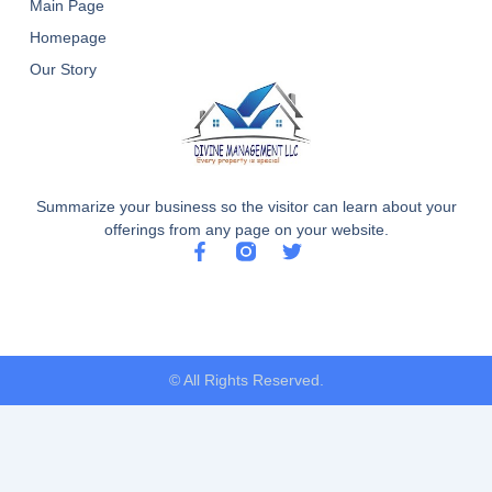
Main Page
Homepage
Our Story
Summarize your business so the visitor can learn about your
offerings from any page on your website.
F
T
a
w
c
i
e
t
b
t
o
e
o
r
© All Rights Reserved.
k
-
f