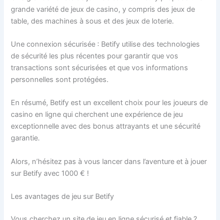
grande variété de jeux de casino, y compris des jeux de
table, des machines à sous et des jeux de loterie.
Une connexion sécurisée : Betify utilise des technologies
de sécurité les plus récentes pour garantir que vos
transactions sont sécurisées et que vos informations
personnelles sont protégées.
En résumé, Betify est un excellent choix pour les joueurs de
casino en ligne qui cherchent une expérience de jeu
exceptionnelle avec des bonus attrayants et une sécurité
garantie.
Alors, n’hésitez pas à vous lancer dans l’aventure et à jouer
sur Betify avec 1000 € !
Les avantages de jeu sur Betify
Vous cherchez un site de jeu en ligne sécurisé et fiable ?