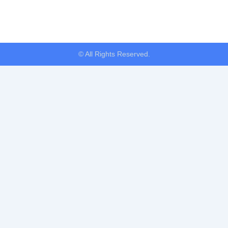
a
w
c
i
e
t
b
t
o
e
o
r
© All Rights Reserved.
k
-
f