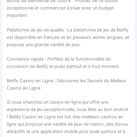
Bonus de bienvenue de 1000 € : Profitez de ce bonus
exceptionnel et commencez à jouer avec un budget
important.
Plateforme de jeu de qualité : La plateforme de jeu de Betify
est disponible en français et en plusieurs autres langues, et
propose une grande variété de jeux.
Connexion rapide : Profitez de la fonctionnalité de
connexion de Betify et jouez partout et à tout moment.
Betify Casino en Ligne : Découvrez les Secrets du Meilleur
Casino en Ligne
Si vous cherchez un casino en ligne qui offre une
expérience de jeu exceptionnelle, vous êtes au bon endroit
! Betify Casino en Ligne est l’un des meilleurs casinos en
ligne qui propose une variété de jeux de casino, des bonus
attractifs et une application mobile pour jouer partout et à