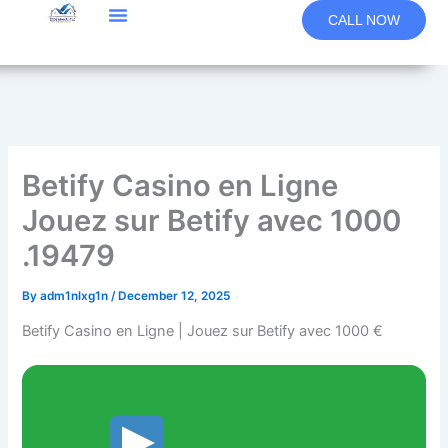
Skip
CALL NOW
to
content
Betify Casino en Ligne
Jouez sur Betify avec 1000
.19479
By
adm1nlxg1n
/
December 12, 2025
Betify Casino en Ligne | Jouez sur Betify avec 1000 €