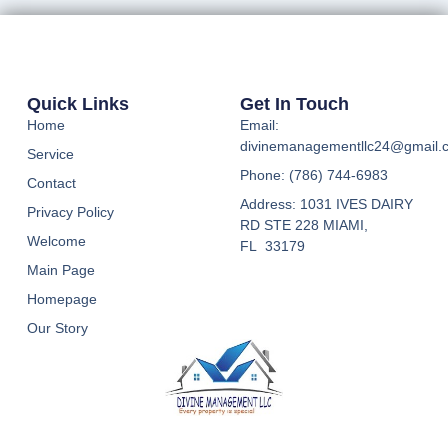
Quick Links
Get In Touch
Home
Email:
divinemanagementllc24@gmail.
Service
Phone: (786) 744-6983
Contact
Address: 1031 IVES DAIRY
Privacy Policy
RD STE 228 MIAMI,
Welcome
FL 33179
Main Page
Homepage
Our Story