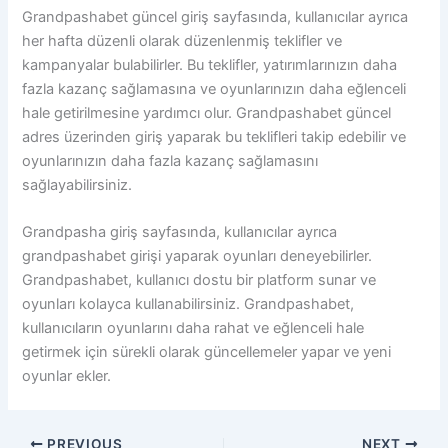
Grandpashabet güncel giriş sayfasında, kullanıcılar ayrıca
her hafta düzenli olarak düzenlenmiş teklifler ve
kampanyalar bulabilirler. Bu teklifler, yatırımlarınızın daha
fazla kazanç sağlamasına ve oyunlarınızın daha eğlenceli
hale getirilmesine yardımcı olur. Grandpashabet güncel
adres üzerinden giriş yaparak bu teklifleri takip edebilir ve
oyunlarınızın daha fazla kazanç sağlamasını
sağlayabilirsiniz.
Grandpasha giriş sayfasında, kullanıcılar ayrıca
grandpashabet girişi yaparak oyunları deneyebilirler.
Grandpashabet, kullanıcı dostu bir platform sunar ve
oyunları kolayca kullanabilirsiniz. Grandpashabet,
kullanıcıların oyunlarını daha rahat ve eğlenceli hale
getirmek için sürekli olarak güncellemeler yapar ve yeni
oyunlar ekler.
PREVIOUS
NEXT