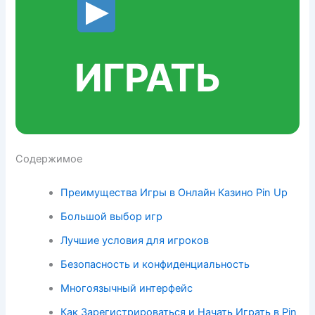
ИГРАТЬ
Содержимое
Преимущества Игры в Онлайн Казино Pin Up
Большой выбор игр
Лучшие условия для игроков
Безопасность и конфиденциальность
Многоязычный интерфейс
Как Зарегистрироваться и Начать Играть в Pin