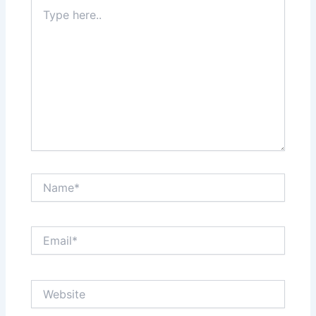
Type
here..
Name*
Email*
Website