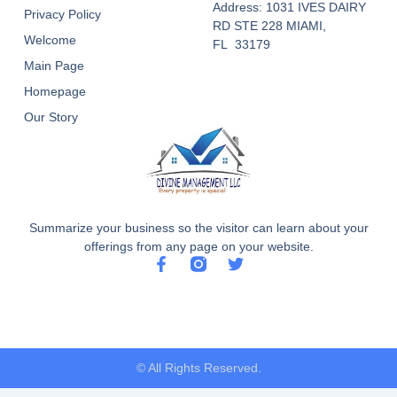
Address: 1031 IVES DAIRY
Privacy Policy
RD STE 228 MIAMI,
Welcome
FL 33179
Main Page
Homepage
Our Story
Summarize your business so the visitor can learn about your
offerings from any page on your website.
F
T
a
w
c
i
e
t
b
t
o
e
o
r
© All Rights Reserved.
k
-