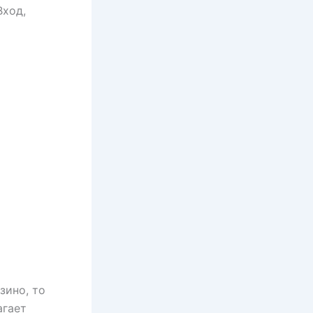
Вход,
зино, то
агает