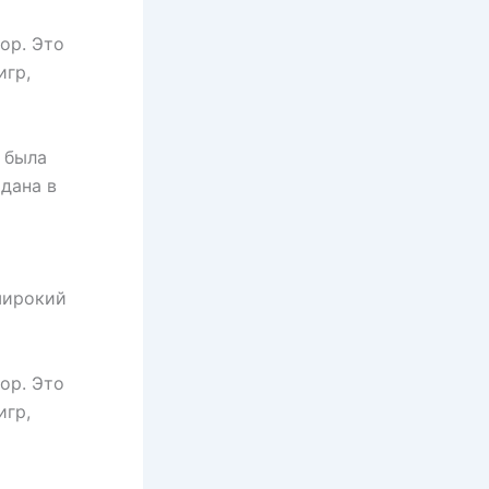
бор. Это
игр,
 была
ыдана в
широкий
бор. Это
игр,