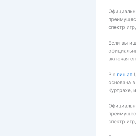
Официальны
преимущест
спектр игр
Если вы ищ
официальны
включая сл
Pin
пин ап
U
основана в
Куртрахе, 
Официальны
преимущест
спектр игр