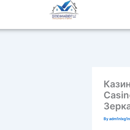
Skip
to
content
Казин
Casin
Зерка
By
adm1nlxg1