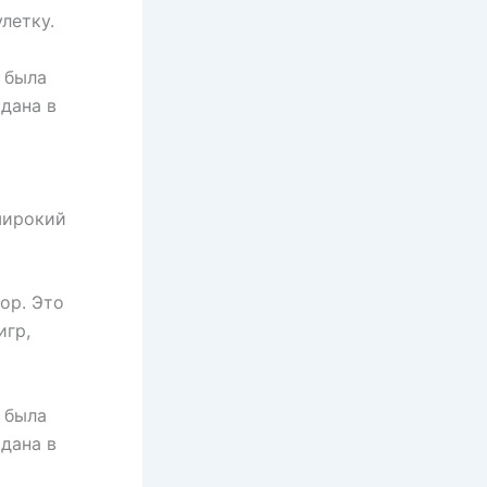
летку.
 была
ыдана в
широкий
бор. Это
игр,
 была
ыдана в