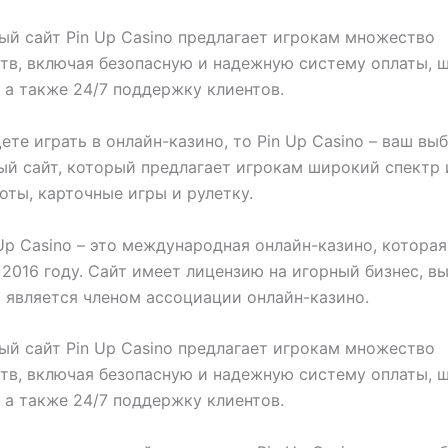
й сайт Pin Up Casino предлагает игрокам множество
в, включая безопасную и надежную систему оплаты, 
, а также 24/7 поддержку клиентов.
ете играть в онлайн-казино, то Pin Up Casino – ваш вы
й сайт, который предлагает игрокам широкий спектр 
оты, карточные игры и рулетку.
p Casino – это международная онлайн-казино, которая
 2016 году. Сайт имеет лицензию на игорный бизнес, в
и является членом ассоциации онлайн-казино.
й сайт Pin Up Casino предлагает игрокам множество
в, включая безопасную и надежную систему оплаты, 
, а также 24/7 поддержку клиентов.