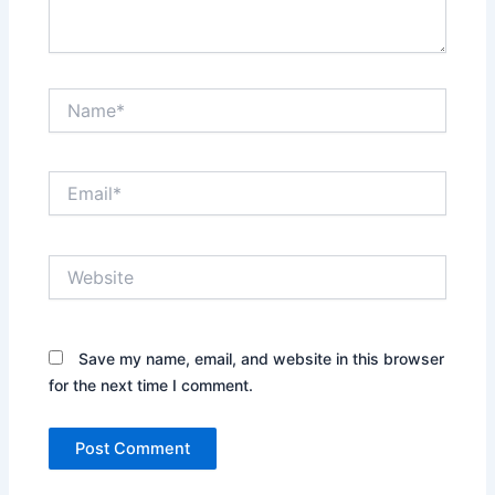
Name*
Email*
Website
Save my name, email, and website in this browser
for the next time I comment.