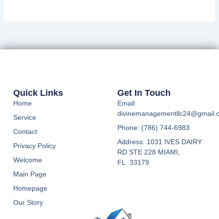
Quick Links
Get In Touch
Home
Email:
divinemanagementllc24@gmail.
Service
Phone: (786) 744-6983
Contact
Address: 1031 IVES DAIRY
Privacy Policy
RD STE 228 MIAMI,
Welcome
FL 33179
Main Page
Homepage
Our Story