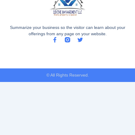
Summarize your business so the visitor can learn about your
offerings from any page on your website.
F
T
a
w
c
i
e
t
b
t
o
e
o
r
© All Rights Reserved.
k
-
f