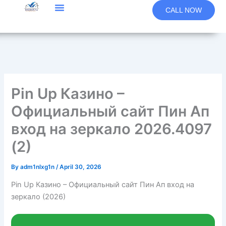
Skip
CALL NOW
to
content
Pin Up Казино –
Официальный сайт Пин Ап
вход на зеркало 2026.4097
(2)
By
adm1nlxg1n
/
April 30, 2026
Pin Up Казино – Официальный сайт Пин Ап вход на
зеркало (2026)